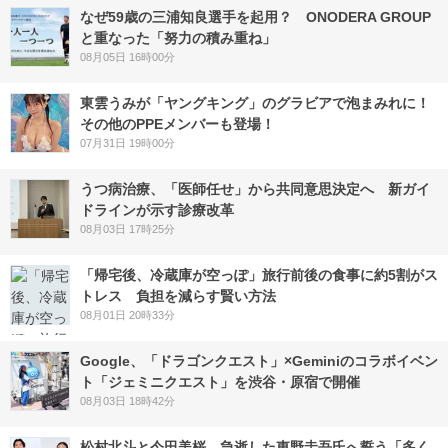
なぜ59歳の三浦知良選手を起用？ ONODERA GROUP
と重なった「努力の積み重ね」
08月05日 16時00分
東雲うみが「ヤングキング」のグラビアで泡まみれに！
その他のPPEメンバーも登場！
07月31日 19時00分
うつ病治療、「医師任せ」から共同意思決定へ 新ガイ
ドラインが示す診療改革
08月03日 17時25分
「帰宅後、冷蔵庫が空っぽ」旅行前後の食事に約5割がス
トレス 負担を減らす賢い方法
08月01日 20時33分
Google、「ドラゴンクエスト」×Geminiのコラボイベン
ト「ジェミニクエスト」を渋谷・原宿で開催
08月03日 18時42分
松村北斗と今田美桜、急逝した東野圭吾氏へ誓う「多く