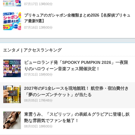
07月17日 13時00分
プリキュアのガシャポン全種類まとめ2026【名探偵プリキュ
ア最新9選】
07月16日 13時00分
エンタメ | アクセスランキング
ピューロランド発「SPOOKY PUMPKIN 2026」一夜限
りのハロウィーン音楽フェス開催決定！
07月31日 15時00分
2027年のF1全レースを現地観戦！ 航空券・宿泊費付き
「夢のシーズンチケット」が当たる
08月05日 17時48分
東雲うみ、「スピリッツ」の表紙＆グラビアに登場し妖
艶な雰囲気でファンを魅了！
08月03日 18時00分