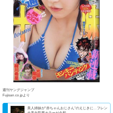
週刊ヤングジャンプ
Fujisan.co.jpより
美人姉妹が“赤ちゃんおじさん”のえじきに…フレン
チ美女監禁ホラーが令和...