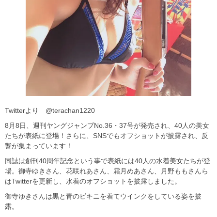
Twitterより @terachan1220
8月8日、週刊ヤングジャンプNo.36・37号が発売され、40人の美女
たちが表紙に登場！さらに、SNSでもオフショットが披露され、反
響が集まっています！
同誌は創刊40周年記念という事で表紙には40人の水着美女たちが登
場。御寺ゆきさん、花咲れあさん、霜月めあさん、月野ももさんら
はTwitterを更新し、水着のオフショットを披露しました。
御寺ゆきさんは黒と青のビキニを着てウインクをしている姿を披
露。