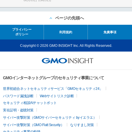
08月05日 15時51分
ページの先頭へ
プライバシー
利用規約
免責事項
ポリシー
Copyright © 2026 GMO INSIGHT Inc. All Rights Reserved.
GMOインターネットグループのセキュリティ事業について
世界初総合ネットセキュリティサービス「GMOセキュリティ24」
パスワード漏洩診断
Webサイトリスク診断
セキュリティ相談AIチャットボット
実在証明・盗聴対策
サイバー攻撃対策（GMOサイバーセキュリティ byイエラエ）
サイバー攻撃対策（GMO Flatt Security）
なりすまし対策
セキュリティ事業の軌跡