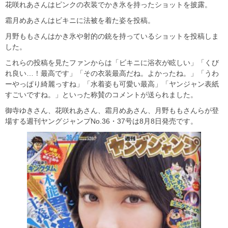
花咲れあさんはピンクの衣装でかき氷を持ったショットを披露。
霜月めあさんはビキニに法被を着た姿を投稿。
月野ももさんはかき氷や射的の銃を持っているショットを投稿しま
した。
これらの投稿を見たファンからは「ビキニに浴衣が眩しい」「くび
れ良い…！最高です」「その衣装最高だね。よかったね。」「うわ
ーやっぱり綺麗っすね」「水着姿も可愛い最高」「ヤンジャン表紙
すごいですね。」といった称賛のコメントが送られました。
御寺ゆきさん、花咲れあさん、霜月めあさん、月野ももさんらが登
場する週刊ヤングジャンプNo.36・37号は8月8日発売です。