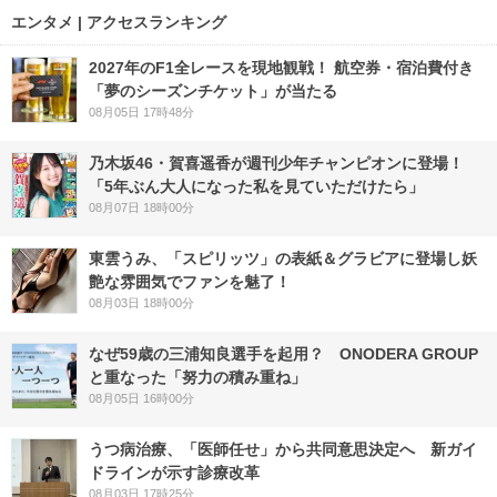
エンタメ | アクセスランキング
2027年のF1全レースを現地観戦！ 航空券・宿泊費付き
「夢のシーズンチケット」が当たる
08月05日 17時48分
乃木坂46・賀喜遥香が週刊少年チャンピオンに登場！
「5年ぶん大人になった私を見ていただけたら」
08月07日 18時00分
東雲うみ、「スピリッツ」の表紙＆グラビアに登場し妖
艶な雰囲気でファンを魅了！
08月03日 18時00分
なぜ59歳の三浦知良選手を起用？ ONODERA GROUP
と重なった「努力の積み重ね」
08月05日 16時00分
うつ病治療、「医師任せ」から共同意思決定へ 新ガイ
ドラインが示す診療改革
08月03日 17時25分