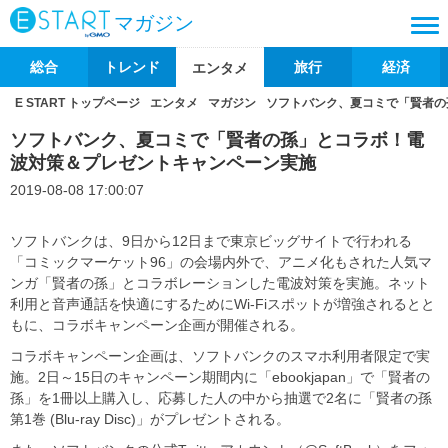
マガジン
総合
トレンド
旅行
経済
エンタメ
E START トップページ
エンタメ
マガジン
ソフトバンク、夏コミで「賢者の
ソフトバンク、夏コミで「賢者の孫」とコラボ！電
波対策＆プレゼントキャンペーン実施
2019-08-08 17:00:07
ソフトバンクは、9日から12日まで東京ビッグサイトで行われる
「コミックマーケット96」の会場内外で、アニメ化もされた人気マ
ンガ「賢者の孫」とコラボレーションした電波対策を実施。ネット
利用と音声通話を快適にするためにWi-Fiスポットが増強されるとと
もに、コラボキャンペーン企画が開催される。
コラボキャンペーン企画は、ソフトバンクのスマホ利用者限定で実
施。2日～15日のキャンペーン期間内に「ebookjapan」で「賢者の
孫」を1冊以上購入し、応募した人の中から抽選で2名に「賢者の孫
第1巻 (Blu-ray Disc)」がプレゼントされる。