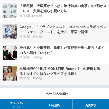
「帰宅後、冷蔵庫が空っぽ」旅行前後の食事に約5割がス
トレス 負担を減らす賢い方法
08月01日 20時33分
Google、「ドラゴンクエスト」×Geminiのコラボイベン
ト「ジェミニクエスト」を渋谷・原宿で開催
08月03日 18時42分
松村北斗と今田美桜、急逝した東野圭吾氏へ誓う「多く
の方へ届けていけたら」
08月04日 14時00分
本郷柚巴が「BLT MONSTER Round 9」の表紙を飾
る！今までにはないグラビアを掲載！
07月31日 19時00分
ページの先頭へ
プライバシー
利用規約
免責事項
ポリシー