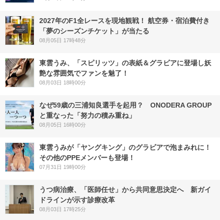
2027年のF1全レースを現地観戦！ 航空券・宿泊費付き
「夢のシーズンチケット」が当たる
08月05日 17時48分
東雲うみ、「スピリッツ」の表紙＆グラビアに登場し妖
艶な雰囲気でファンを魅了！
08月03日 18時00分
なぜ59歳の三浦知良選手を起用？ ONODERA GROUP
と重なった「努力の積み重ね」
08月05日 16時00分
東雲うみが「ヤングキング」のグラビアで泡まみれに！
その他のPPEメンバーも登場！
07月31日 19時00分
うつ病治療、「医師任せ」から共同意思決定へ 新ガイ
ドラインが示す診療改革
08月03日 17時25分