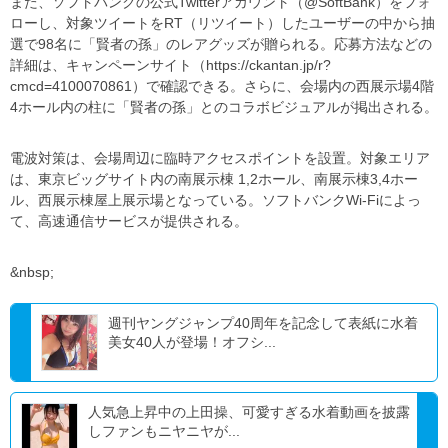
また、ソフトバンクの公式Twitterアカウント（@SoftBank）をフォ
ローし、対象ツイートをRT（リツイート）したユーザーの中から抽
選で98名に「賢者の孫」のレアグッズが贈られる。応募方法などの
詳細は、キャンペーンサイト（https://ckantan.jp/r?
cmcd=4100070861）で確認できる。さらに、会場内の西展示場4階
4ホール内の柱に「賢者の孫」とのコラボビジュアルが掲出される。
電波対策は、会場周辺に臨時アクセスポイントを設置。対象エリア
は、東京ビッグサイト内の南展示棟 1,2ホール、南展示棟3,4ホー
ル、西展示棟屋上展示場となっている。ソフトバンクWi-Fiによっ
て、高速通信サービスが提供される。
&nbsp;
週刊ヤングジャンプ40周年を記念して表紙に水着
美女40人が登場！オフシ...
人気急上昇中の上田操、可愛すぎる水着動画を披露
しファンもニヤニヤが...