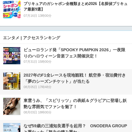
プリキュアのガシャポン全種類まとめ2026【名探偵プリキュ
ア最新9選】
07月16日 13時00分
エンタメ | アクセスランキング
ピューロランド発「SPOOKY PUMPKIN 2026」一夜限
りのハロウィーン音楽フェス開催決定！
07月31日 15時00分
2027年のF1全レースを現地観戦！ 航空券・宿泊費付き
「夢のシーズンチケット」が当たる
08月05日 17時48分
東雲うみ、「スピリッツ」の表紙＆グラビアに登場し妖
艶な雰囲気でファンを魅了！
08月03日 18時00分
なぜ59歳の三浦知良選手を起用？ ONODERA GROUP