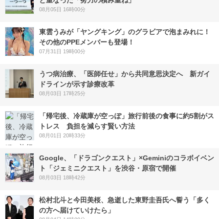
と重なった「努力の積み重ね」
08月05日 16時00分
東雲うみが「ヤングキング」のグラビアで泡まみれに！
その他のPPEメンバーも登場！
07月31日 19時00分
うつ病治療、「医師任せ」から共同意思決定へ 新ガイ
ドラインが示す診療改革
08月03日 17時25分
「帰宅後、冷蔵庫が空っぽ」旅行前後の食事に約5割がス
トレス 負担を減らす賢い方法
08月01日 20時33分
Google、「ドラゴンクエスト」×Geminiのコラボイベン
ト「ジェミニクエスト」を渋谷・原宿で開催
08月03日 18時42分
松村北斗と今田美桜、急逝した東野圭吾氏へ誓う「多く
の方へ届けていけたら」