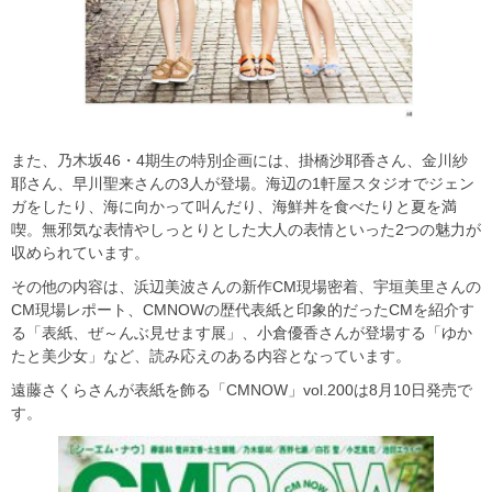
また、乃木坂46・4期生の特別企画には、掛橋沙耶香さん、金川紗
耶さん、早川聖来さんの3人が登場。海辺の1軒屋スタジオでジェン
ガをしたり、海に向かって叫んだり、海鮮丼を食べたりと夏を満
喫。無邪気な表情やしっとりとした大人の表情といった2つの魅力が
収められています。
その他の内容は、浜辺美波さんの新作CM現場密着、宇垣美里さんの
CM現場レポート、CMNOWの歴代表紙と印象的だったCMを紹介す
る「表紙、ぜ～んぶ見せます展」、小倉優香さんが登場する「ゆか
たと美少女」など、読み応えのある内容となっています。
遠藤さくらさんが表紙を飾る「CMNOW」vol.200は8月10日発売で
す。