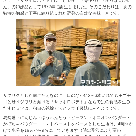
さて、「サッポロポテト」は、じゃがいもを使った「かっぱえびせ
ん」の姉妹品として1972年に誕生しました。そのこだわりは、あの
独特の触感と丁寧に練り込まれた野菜の自然な美味しさです。
サクサクとした歯ごたえなのに、口のなかに2～3本いれてもモゴモ
ゴとせずジワリと溶ける「サッポロポテト」ならではの食感を生み
だすヒミツは、独自の乾燥方法とフライ製法にあるようです。
馬鈴薯・にんじん・ほうれんそう・ピーマン・オニオンパウダー・
かぼちゃパウダー・トマトペーストをベースとした生地は、4時間か
けて水分を16％から9％にしていきます（値は季節により変わ