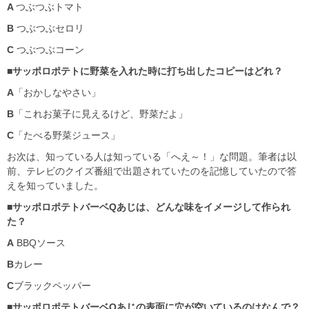
A
つぶつぶトマト
B
つぶつぶセロリ
C
つぶつぶコーン
■
サッポロポテトに野菜を入れた時に打ち出したコピーはどれ？
A
「おかしなやさい」
B
「これお菓子に見えるけど、野菜だよ」
C
「たべる野菜ジュース」
お次は、知っている人は知っている「へえ～！」な問題。筆者は以
前、テレビのクイズ番組で出題されていたのを記憶していたので答
えを知っていました。
■
サッポロポテトバーベ
Q
あじは、どんな味をイメージして作られ
た？
A
BBQソース
B
カレー
C
ブラックペッパー
■
サッポロポテトバーベ
Q
あじの表面に穴が空いているのはなんで？