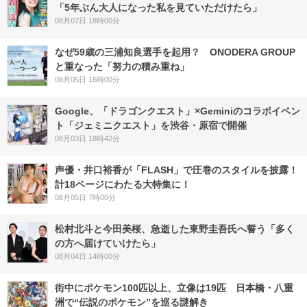
「5年ぶん大人になった私を見ていただけたら」
08月07日 18時00分
なぜ59歳の三浦知良選手を起用？ ONODERA GROUP
と重なった「努力の積み重ね」
08月05日 16時00分
Google、「ドラゴンクエスト」×Geminiのコラボイベン
ト「ジェミニクエスト」を渋谷・原宿で開催
08月03日 18時42分
声優・井口裕香が「FLASH」で圧巻のスタイルを披露！
計18ページにわたる大特集に！
08月05日 7時00分
松村北斗と今田美桜、急逝した東野圭吾氏へ誓う「多く
の方へ届けていけたら」
08月04日 14時00分
街中にポケモン100匹以上、立像は19匹 日本橋・八重
洲で“伝説のポケモン”を巡る謎解き