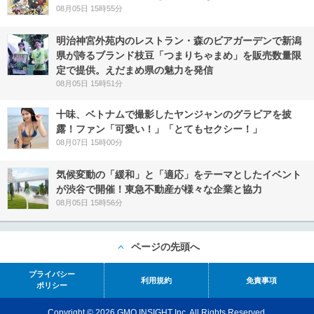
08月05日 15時55分
明治神宮外苑内のレストラン・森のビアガーデンで新潟
県が誇るブランド枝豆「つまりちゃまめ」を販売数量限
定で提供。えだまめ県の魅力を発信
08月05日 15時51分
十味、ベトナムで撮影したヤンジャンのグラビアを披
露！ファン「可愛い！」「とてもセクシー！」
08月07日 15時00分
気候変動の「緩和」と「適応」をテーマとしたイベント
が渋谷で開催！東急不動産が様々な企業と協力
08月05日 15時56分
ページの先頭へ
プライバシー
利用規約
免責事項
ポリシー
Copyright © 2026 GMO INSIGHT Inc. All Rights Reserved.