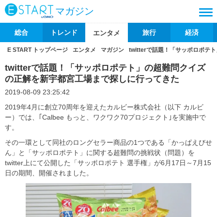
マガジン
総合
トレンド
旅行
経済
エンタメ
E START トップページ
エンタメ
マガジン
twitterで話題！「サッポロ
twitterで話題！「サッポロポテト」の超難問クイズ
の正解を新宇都宮工場まで探しに行ってきた
2019-08-09 23:25:42
2019年4月に創立70周年を迎えたカルビー株式会社（以下 カルビ
ー）では、｢Calbee もっと、ワクワク70プロジェクト｣を実施中で
す。
その一環として同社のロングセラー商品の1つである「かっぱえびせ
ん」と「サッポロポテト」に関する超難問の挑戦状（問題）を
twitter上にて公開した「サッポロポテト 選手権」が6月17日～7月15
日の期間、開催されました。