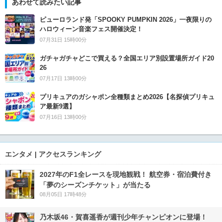
あわせて読みたい記事
ピューロランド発「SPOOKY PUMPKIN 2026」一夜限りの
ハロウィーン音楽フェス開催決定！
07月31日 15時00分
ガチャガチャどこで買える？全国エリア別設置場所ガイド20
26
07月17日 13時00分
プリキュアのガシャポン全種類まとめ2026【名探偵プリキュ
ア最新9選】
07月16日 13時00分
エンタメ | アクセスランキング
2027年のF1全レースを現地観戦！ 航空券・宿泊費付き
「夢のシーズンチケット」が当たる
08月05日 17時48分
乃木坂46・賀喜遥香が週刊少年チャンピオンに登場！