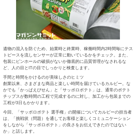
遺物の混入を防ぐため、始業時と終業時、稼働時間内2時間毎にテス
トピースを流しセンサーが正常に動いているかをチェック。また、
包装にピンホールの破損がないか徹底的に品質管理がなされるな
ど、人の目とITの目でしっかりと検査します。
手間と時間をかけるのが美味しさのヒミツ
創業以来、さまざまな商品と楽しい時間を届けているカルビー。な
かでも「かっぱえびせん」と「サッポロポテト」は、通常のポテト
チップスが数時間の工程で完成するのに対し、加工から包装までの
工程が3日もかかります。
今回、「サッポロポテト 選手権」の開催についてカルビーの担当者
は、「挑戦状（問題）を通してお客様と楽しくコミュニケーション
をしながら「サッポロポテト」の良さをお伝えできたのではない
か」と話します。