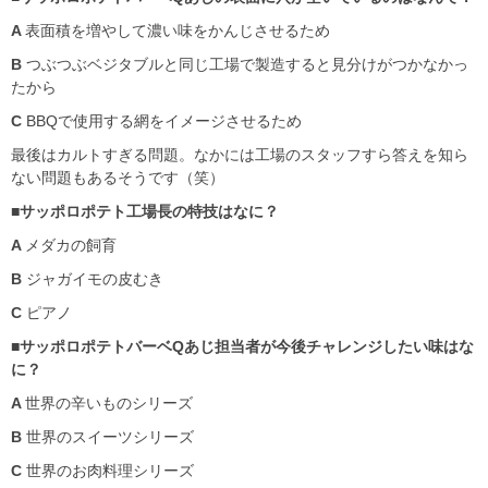
A
表面積を増やして濃い味をかんじさせるため
B
つぶつぶベジタブルと同じ工場で製造すると見分けがつかなかっ
たから
C
BBQで使用する網をイメージさせるため
最後はカルトすぎる問題。なかには工場のスタッフすら答えを知ら
ない問題もあるそうです（笑）
■
サッポロポテト工場長の特技はなに？
A
メダカの飼育
B
ジャガイモの皮むき
C
ピアノ
■
サッポロポテトバーベ
Q
あじ担当者が今後チャレンジしたい味はな
に？
A
世界の辛いものシリーズ
B
世界のスイーツシリーズ
C
世界のお肉料理シリーズ