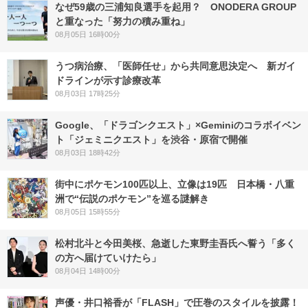
なぜ59歳の三浦知良選手を起用？ ONODERA GROUP
と重なった「努力の積み重ね」
08月05日 16時00分
うつ病治療、「医師任せ」から共同意思決定へ 新ガイ
ドラインが示す診療改革
08月03日 17時25分
Google、「ドラゴンクエスト」×Geminiのコラボイベン
ト「ジェミニクエスト」を渋谷・原宿で開催
08月03日 18時42分
街中にポケモン100匹以上、立像は19匹 日本橋・八重
洲で“伝説のポケモン”を巡る謎解き
08月05日 15時55分
松村北斗と今田美桜、急逝した東野圭吾氏へ誓う「多く
の方へ届けていけたら」
08月04日 14時00分
声優・井口裕香が「FLASH」で圧巻のスタイルを披露！