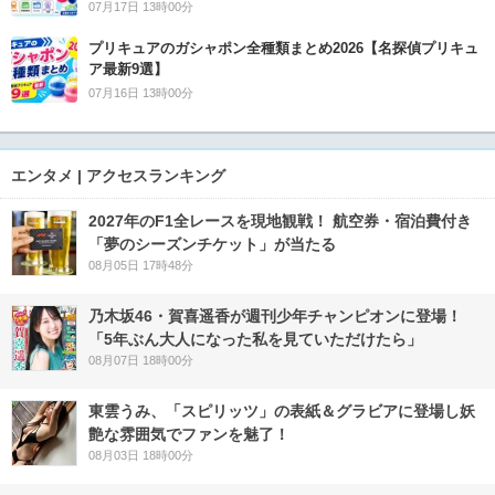
07月17日 13時00分
プリキュアのガシャポン全種類まとめ2026【名探偵プリキュ
ア最新9選】
07月16日 13時00分
エンタメ | アクセスランキング
2027年のF1全レースを現地観戦！ 航空券・宿泊費付き
「夢のシーズンチケット」が当たる
08月05日 17時48分
乃木坂46・賀喜遥香が週刊少年チャンピオンに登場！
「5年ぶん大人になった私を見ていただけたら」
08月07日 18時00分
東雲うみ、「スピリッツ」の表紙＆グラビアに登場し妖
艶な雰囲気でファンを魅了！
08月03日 18時00分