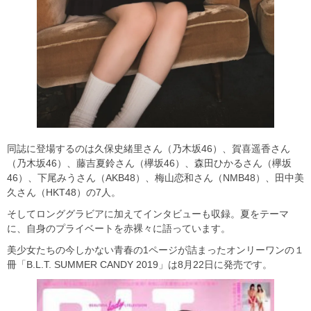
同誌に登場するのは久保史緒里さん（乃木坂46）、賀喜遥香さん
（乃木坂46）、藤吉夏鈴さん（欅坂46）、森田ひかるさん（欅坂
46）、下尾みうさん（AKB48）、梅山恋和さん（NMB48）、田中美
久さん（HKT48）の7人。
そしてロンググラビアに加えてインタビューも収録。夏をテーマ
に、自身のプライベートを赤裸々に語っています。
美少女たちの今しかない青春の1ページが詰まったオンリーワンの１
冊「B.L.T. SUMMER CANDY 2019」は8月22日に発売です。