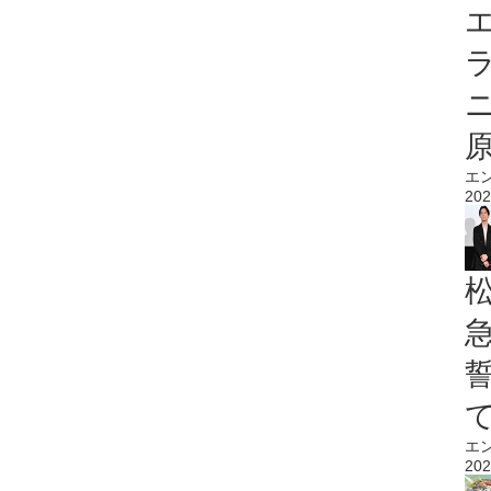
エ
エ
202
エ
202