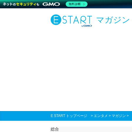
無料診断
マガジン
E START トップページ
>
エンタメ
>
マガジン
総合