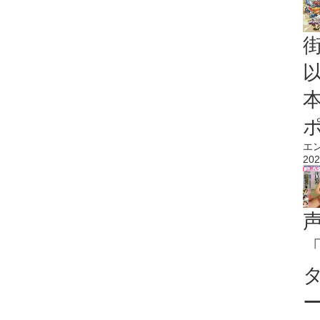
エ
202