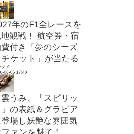
027年のF1全レースを
現地観戦！ 航空券・宿
泊費付き「夢のシーズ
ンチケット」が当たる
ンタメ
6-08-05 17:48
東雲うみ、「スピリッ
ツ」の表紙＆グラビア
に登場し妖艶な雰囲気
でファンを魅了！