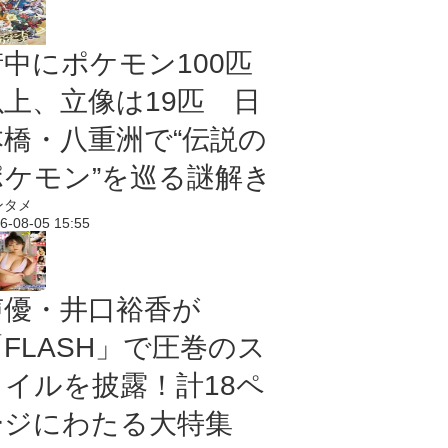
街中にポケモン100匹
以上、立像は19匹 日
本橋・八重洲で“伝説の
ポケモン”を巡る謎解き
ンタメ
6-08-05 15:55
声優・井口裕香が
「FLASH」で圧巻のス
タイルを披露！計18ペ
ージにわたる大特集