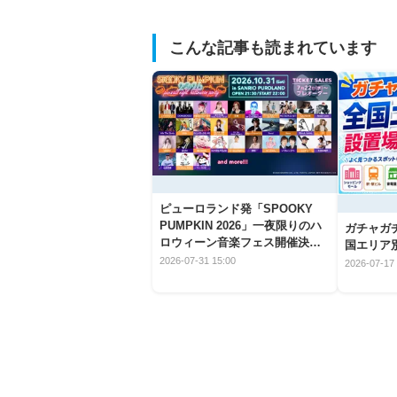
こんな記事も読まれています
ピューロランド発「SPOOKY
PUMPKIN 2026」一夜限りのハ
ガチャガ
ロウィーン音楽フェス開催決
国エリア別
定！
2026-07-31 15:00
2026-07-17 