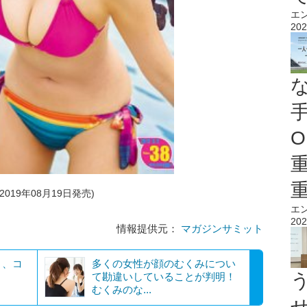
エ
202
O
019年08月19日発売)
エ
202
情報提供元：
マガジンサミット
く、コ
多くの女性が顔のむくみについ
て勘違いしていることが判明！
むくみのな...