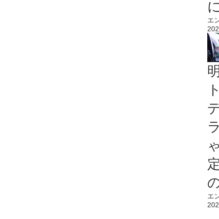
エ
202
エ
202