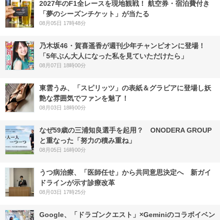
2027年のF1全レースを現地観戦！ 航空券・宿泊費付き
「夢のシーズンチケット」が当たる
08月05日 17時48分
乃木坂46・賀喜遥香が週刊少年チャンピオンに登場！
「5年ぶん大人になった私を見ていただけたら」
08月07日 18時00分
東雲うみ、「スピリッツ」の表紙＆グラビアに登場し妖
艶な雰囲気でファンを魅了！
08月03日 18時00分
なぜ59歳の三浦知良選手を起用？ ONODERA GROUP
と重なった「努力の積み重ね」
08月05日 16時00分
うつ病治療、「医師任せ」から共同意思決定へ 新ガイ
ドラインが示す診療改革
08月03日 17時25分
Google、「ドラゴンクエスト」×Geminiのコラボイベン