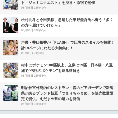
ト「ジェミニクエスト」を渋谷・原宿で開催
08月03日 18時42分
松村北斗と今田美桜、急逝した東野圭吾氏へ誓う「多く
の方へ届けていけたら」
08月04日 14時00分
声優・井口裕香が「FLASH」で圧巻のスタイルを披露！
計18ページにわたる大特集に！
08月05日 7時00分
街中にポケモン100匹以上、立像は19匹 日本橋・八重
洲で“伝説のポケモン”を巡る謎解き
08月05日 15時55分
明治神宮外苑内のレストラン・森のビアガーデンで新潟
県が誇るブランド枝豆「つまりちゃまめ」を販売数量限
定で提供。えだまめ県の魅力を発信
08月05日 15時51分