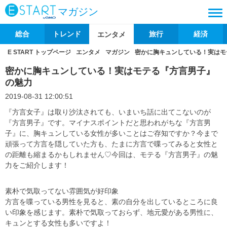
マガジン
総合
トレンド
旅行
経済
エンタメ
E START トップページ
エンタメ
マガジン
密かに胸キュンしている！実はモ
密かに胸キュンしている！実はモテる『方言男子』
の魅力
2019-08-31 12:00:51
『方言女子』は取り沙汰されても、いまいち話に出てこないのが
『方言男子』です。マイナスポイントだと思われがちな『方言男
子』に、胸キュンしている女性が多いことはご存知ですか？今まで
頑張って方言を隠していた方も、たまに方言で喋ってみると女性と
の距離も縮まるかもしれません♡今回は、モテる『方言男子』の魅
力をご紹介します！
素朴で気取ってない雰囲気が好印象
方言を喋っている男性を見ると、素の自分を出しているところに良
い印象を感じます。素朴で気取っておらず、地元愛がある男性に、
キュンとする女性も多いですよ！