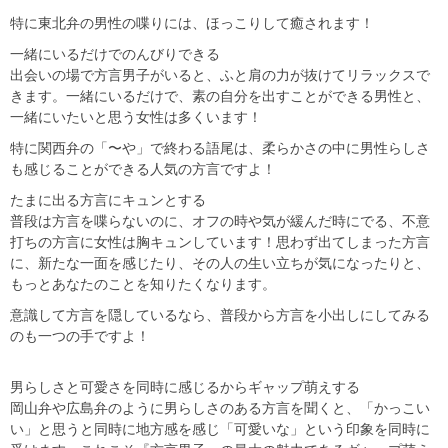
特に東北弁の男性の喋りには、ほっこりして癒されます！
一緒にいるだけでのんびりできる
出会いの場で方言男子がいると、ふと肩の力が抜けてリラックスで
きます。一緒にいるだけで、素の自分を出すことができる男性と、
一緒にいたいと思う女性は多くいます！
特に関西弁の「〜や」で終わる語尾は、柔らかさの中に男性らしさ
も感じることができる人気の方言ですよ！
たまに出る方言にキュンとする
普段は方言を喋らないのに、オフの時や気が緩んだ時にでる、不意
打ちの方言に女性は胸キュンしています！思わず出てしまった方言
に、新たな一面を感じたり、その人の生い立ちが気になったりと、
もっとあなたのことを知りたくなります。
意識して方言を隠しているなら、普段から方言を小出しにしてみる
のも一つの手ですよ！
男らしさと可愛さを同時に感じるからギャップ萌えする
岡山弁や広島弁のように男らしさのある方言を聞くと、「かっこい
い」と思うと同時に地方感を感じ「可愛いな」という印象を同時に