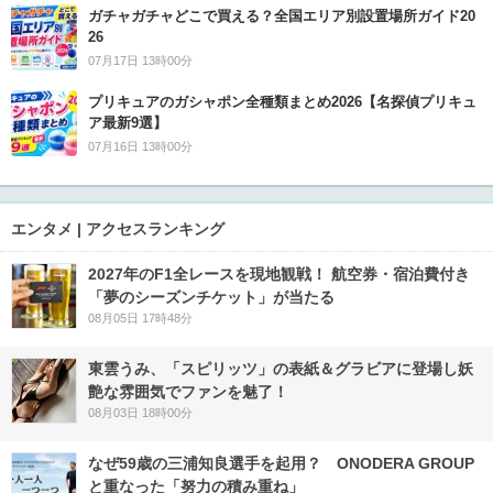
ガチャガチャどこで買える？全国エリア別設置場所ガイド20
26
07月17日 13時00分
プリキュアのガシャポン全種類まとめ2026【名探偵プリキュ
ア最新9選】
07月16日 13時00分
エンタメ | アクセスランキング
2027年のF1全レースを現地観戦！ 航空券・宿泊費付き
「夢のシーズンチケット」が当たる
08月05日 17時48分
東雲うみ、「スピリッツ」の表紙＆グラビアに登場し妖
艶な雰囲気でファンを魅了！
08月03日 18時00分
なぜ59歳の三浦知良選手を起用？ ONODERA GROUP
と重なった「努力の積み重ね」