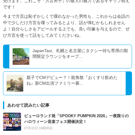
受けます。これこそ『方言男子』の最大の魅力であるギャップ萌え
です！
今まで方言は恥ずかしくて喋れなかった男性も、これからは会話の
中で少しだけ方言を喋ってみるとより、話が弾むかもしれません
よ！自分らしさをアピールする上でも、良い印象を与えるので、ぜ
ひ方言を使って話をしてみてくださいね。
JapanTaxi、札幌と名古屋にタクシー待ち専用の期
間限定ラウンジをオープ...
親子でCMデビュー？！龍角散『おくすり飲めた
ね』新CM出演ファミリー募...
あわせて読みたい記事
ピューロランド発「SPOOKY PUMPKIN 2026」一夜限りの
ハロウィーン音楽フェス開催決定！
07月31日 15時00分