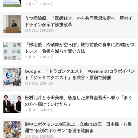
08月05日 16時00分
うつ病治療、「医師任せ」から共同意思決定へ 新ガイ
ドラインが示す診療改革
08月03日 17時25分
「帰宅後、冷蔵庫が空っぽ」旅行前後の食事に約5割がス
トレス 負担を減らす賢い方法
08月01日 20時33分
Google、「ドラゴンクエスト」×Geminiのコラボイベン
ト「ジェミニクエスト」を渋谷・原宿で開催
08月03日 18時42分
松村北斗と今田美桜、急逝した東野圭吾氏へ誓う「多く
の方へ届けていけたら」
08月04日 14時00分
街中にポケモン100匹以上、立像は19匹 日本橋・八重
洲で“伝説のポケモン”を巡る謎解き
08月05日 15時55分