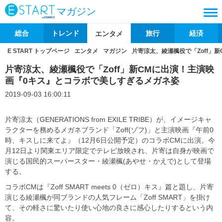
マガジン
総合
トレンド
旅行
経済
エンタメ
E START トップページ
エンタメ
マガジン
片寄涼太、綾瀬楓役で「Zoff」
片寄涼太、綾瀬楓役で「Zoff」新CMに出演！主演映
画『0キス』とコラボで美しすぎるメガネ姿
2019-09-03 16:00:11
片寄涼太（GENERATIONS from EXILE TRIBE）が、イメージキャ
ラクターを務めるメガネブランド「Zoff(ゾフ)」と主演映画『午前0
時、キスしに来てよ』（12月6日公開予定）のコラボCMに出演。今
月12日より関東エリア限定でテレビ放映され、片寄は自身が映画で
演じる国民的スーパースター・綾瀬楓(あやせ・かえで)として登場
する。
コラボCMは『Zoff SMART meets 0（ゼロ）キス』篇と題し、片寄
演じる綾瀬楓が同ブランドの人気フレーム「Zoff SMART」を掛け
て、その軽さに驚いたり使い心地の良さに感心したりするという内
容。