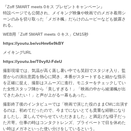
『Zoff SMART meets 0キス プレゼントキャンペーン』
特設ページでも公開され、メイキング映像や映画でのメガネ着用シ
ーンのみを切り取った「メガネ楓」だらけのムービーなども披露さ
れる。
WEB用「Zoff SMART meets ０キス」CM15秒
https://youtu.be/vcHmr6e9kBY
メイキングURL
https://youtu.be/T0vyIU-FdeU
撮影現場では、気温が高く蒸し暑い中でも笑顔でスタジオ入り。監
督からの演出意図を熱心に聞き、本番がスタートすると細かな指示
を正確に捉え、撮影はスムーズに進行。モニターをチェックしてい
た女性スタッフ陣から「美しすぎる！」「映画の中から綾瀬楓が出
てきたみたい！」と声が上がる一幕もあった。
撮影終了後のインタビューでは「映画で演じた役のままCMに出演す
るのは、初めてだったので、今までにないとても貴重な経験になり
ましたし、楽しんでやらせていただきました」と満足げな様子だっ
た片寄。仕事の時はコンタクトレンズ、プライベートで目を休めた
い時はメガネといった使い分けをしているという。