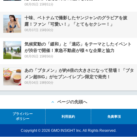
08月05日 15時51分
十味、ベトナムで撮影したヤンジャンのグラビアを披
露！ファン「可愛い！」「とてもセクシー！」
08月07日 15時00分
気候変動の「緩和」と「適応」をテーマとしたイベント
が渋谷で開催！東急不動産が様々な企業と協力
08月05日 15時56分
あの「ブタメン」が約4倍の大きさになって登場！「ブタ
メン超BIG」がセブン‐イレブン限定で発売！
08月04日 19時00分
ページの先頭へ
プライバシー
利用規約
免責事項
ポリシー
Copyright © 2026 GMO INSIGHT Inc. All Rights Reserved.