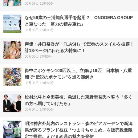
08月07日 18時00分
なぜ59歳の三浦知良選手を起用？ ONODERA GROUP
と重なった「努力の積み重ね」
08月05日 16時00分
声優・井口裕香が「FLASH」で圧巻のスタイルを披露！
計18ページにわたる大特集に！
08月05日 7時00分
街中にポケモン100匹以上、立像は19匹 日本橋・八重
洲で“伝説のポケモン”を巡る謎解き
08月05日 15時55分
松村北斗と今田美桜、急逝した東野圭吾氏へ誓う「多く
の方へ届けていけたら」
08月04日 14時00分
明治神宮外苑内のレストラン・森のビアガーデンで新潟
県が誇るブランド枝豆「つまりちゃまめ」を販売数量限
定で提供。えだまめ県の魅力を発信