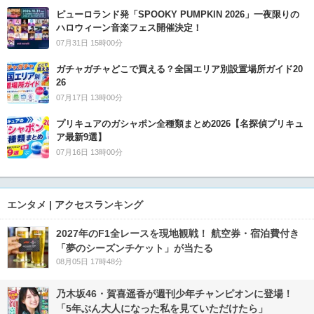
ピューロランド発「SPOOKY PUMPKIN 2026」一夜限りの
ハロウィーン音楽フェス開催決定！
07月31日 15時00分
ガチャガチャどこで買える？全国エリア別設置場所ガイド20
26
07月17日 13時00分
プリキュアのガシャポン全種類まとめ2026【名探偵プリキュ
ア最新9選】
07月16日 13時00分
エンタメ | アクセスランキング
2027年のF1全レースを現地観戦！ 航空券・宿泊費付き
「夢のシーズンチケット」が当たる
08月05日 17時48分
乃木坂46・賀喜遥香が週刊少年チャンピオンに登場！
「5年ぶん大人になった私を見ていただけたら」