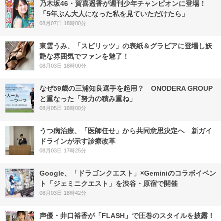
乃木坂46・賀喜遥香が週刊少年チャンピオンに登場！
「5年ぶん大人になった私を見ていただけたら」
08月07日 18時00分
東雲うみ、「スピリッツ」の表紙＆グラビアに登場し妖
艶な雰囲気でファンを魅了！
08月03日 18時00分
なぜ59歳の三浦知良選手を起用？ ONODERA GROUP
と重なった「努力の積み重ね」
08月05日 16時00分
うつ病治療、「医師任せ」から共同意思決定へ 新ガイ
ドラインが示す診療改革
08月03日 17時25分
Google、「ドラゴンクエスト」×Geminiのコラボイベン
ト「ジェミニクエスト」を渋谷・原宿で開催
08月03日 18時42分
声優・井口裕香が「FLASH」で圧巻のスタイルを披露！