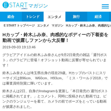
マガジン
総合
トレンド
旅行
経済
エンタメ
E START トップページ
エンタメ
マガジン
Hカップ・鈴木ふみ奈、肉感的な
Hカップ・鈴木ふみ奈、肉感的なボディーの下着姿を
動画で披露しファンから大反響！
2019-09-03 19:13:46
グラビアアイドルの鈴木ふみ奈さんが9月2日発売の雑誌「週刊ポス
ト」のグラビアに登場！オフショット動画に反響が寄せられていま
す！
鈴木ふみ奈さんは埼玉県出身の現在29歳。Hカップのバストにスリ
ーサイズはB96cm、 W60cm、H93cm。「ミス・ワールド2018」で
は審査員特別賞に輝いています。
鈴木さんは2日、自身のInstagramを更新し「本日発売の 週刊ポスト
に掲載されてます。」とコメント。同時に投稿された動画では、ピ
ンクのランジェリーを着て、カメラの前でポーズをとっている動画
が披露されました。