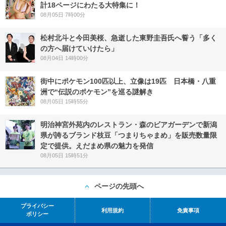
計18ページにわたる大特集に！
08月05日 7時00分
松村北斗と今田美桜、急逝した東野圭吾氏へ誓う「多く
の方へ届けていけたら」
08月04日 14時00分
街中にポケモン100匹以上、立像は19匹 日本橋・八重
洲で“伝説のポケモン”を巡る謎解き
08月05日 15時55分
明治神宮外苑内のレストラン・森のビアガーデンで新潟
県が誇るブランド枝豆「つまりちゃまめ」を販売数量限
定で提供。えだまめ県の魅力を発信
08月05日 15時51分
ページの先頭へ
プライバシー
利用規約
免責事項
ポリシー