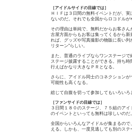
［アイドルサイドの目線では］
ＨＩＦは３日間の無料イベントだが、実
ないのだ。それでも全国からロコドルが
その理由は単純で、無料だからお客さん
古屋方面からもお客は集ってくるから新
れば、グッズや写真撮影の物販に長い列
リターン”らしい。
また、普通のライブならワンステージで
ステージ披露することができる。持ち時
行えばかなり大きなＰＲとなる。
さらに、アイドル同士のコネクションが
可能性も高くなる。
総じて自腹を切って参加してもいろいろ
［ファンサイドの目線では］
３日間１８０のステージ、７５組のアイ
のイベントといっても無料は珍しいのだ
全国からいろんなアイドルが集まるので
える。しかも、一度見逃しても別のステ