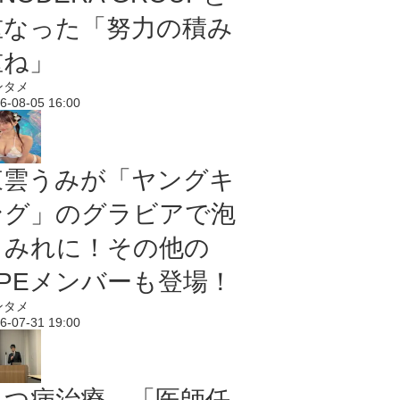
重なった「努力の積み
重ね」
ンタメ
6-08-05 16:00
東雲うみが「ヤングキ
ング」のグラビアで泡
まみれに！その他の
PPEメンバーも登場！
ンタメ
6-07-31 19:00
うつ病治療、「医師任