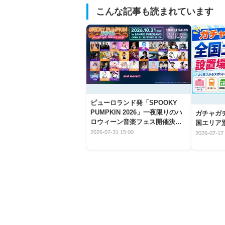
こんな記事も読まれています
ピューロランド発「SPOOKY
PUMPKIN 2026」一夜限りのハ
ガチャガ
ロウィーン音楽フェス開催決
国エリア別
定！
2026-07-31 15:00
2026-07-17 