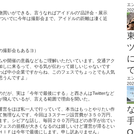
エ
202
物買いができる。言うなればアイドルの“品評会・展示
。ついでに今年は撮影会まで。アイドルの距離は凄く近
の撮影会もあるヨ）
ムや開催の意義などもご理解いただいています。交通アク
加しに来るって、やる気が伝わって嬉しいじゃないです
わば中小企業ですからね、このフェスでちょっとでも人気
思うんですよ」
エ
202
が、実は「今年で最後にする」と西さんはTwitterなど
が飛んでいるが、言える範囲で理由を聞いた。
運営をほぼ私一人で行っていて、本当はもっとやりたい作
て無理なんです。今回は３ステージ設営費が３５０万円、
ます。シビアな話し、毎回２００万円ほどの赤字が出てい
フェスの規模が大きくなるのは嬉しいけど運営が滞るとい
O
ＨＩＦは今年で最後にします。申し訳ありません」