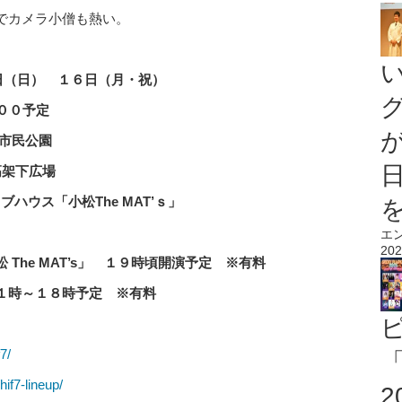
でカメラ小僧も熱い。
日（日） １６日（月・祝）
００予定
市民公園
高架下広場
ブハウス「小松The MAT’ｓ」
エ
202
The MAT’s」 １９時頃開演予定 ※有料
１時～１８時予定 ※有料
7/
「
hif7-lineup/