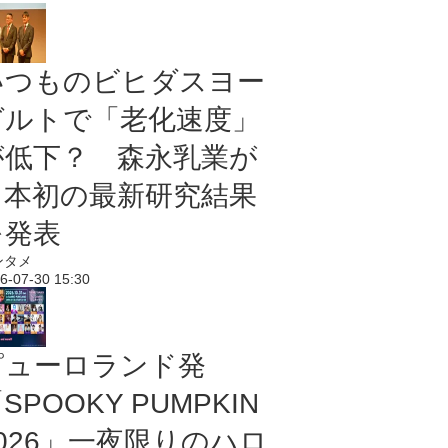
いつものビヒダスヨー
グルトで「老化速度」
が低下？ 森永乳業が
日本初の最新研究結果
を発表
ンタメ
6-07-30 15:30
ピューロランド発
SPOOKY PUMPKIN
2026」一夜限りのハロ