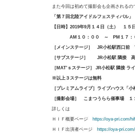
また今回は初めて撮影会も企画されるの
「第７回北陸アイドルフェスティバル」
【日時】2019
年9
月１４日（土） １５
AM
１０：００ ～ PM
１７：
［メインステージ］ JR小松駅西口前 
［サブステージ］ JR小松駅 隣接 
［MAT’ｓステージ］ JR小松駅 隣接 ライ
※以上３ステージは無料
［プレミアムライブ］ライブハウス「小松 
［撮影会場］ こまつうらら催事場 １
詳しくは
ＨＩＦ概要ページ
https://oya-pri.com/hif
ＨＩＦ出演者ページ
https://oya-pri.com/