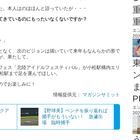
た。本人はのほほんと語っていたが・・・
てきているのにもったいなくないですか？
エ
202
・」
となく、次のビジョンは描いていて来年もなんらかの形で
が、果たして。
フェス「北陸アイドルフェスティバル」が小松駅構内エリ
小松駅まで足を運んでほしい。
のでお楽しみに！
情報提供元：
マガジンサミット
エ
エクア
【野球美】ベンチを振り返れば
202
捕手がもういない！ 急遽出
場 臨時捕手