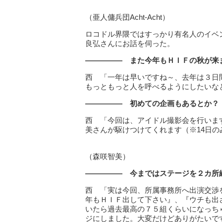
（亜人傭兵団Acht-Acht）
ロコドル界隈ではすっかり有名人のイベ
良弘さんにお話を伺った。
――――― また今年もＨＩＦの秋が来
西 「一年は早いですね～、去年は３日間
もっともっと人を呼べるようにしたいな
――――― 初めての企画もあるとか？
西 「今回は、アイドル撮影会を行いま
美さんが駆けつけてくれます（※14日
（森咲智美）
――――― 今まではステージを２カ所
西 「実は今回、所属事務所へ出演交渉
年もＨＩＦ出して下さい』、『ウチも出
いたら過去最高の７５組くらいになっち
ジにしました。大変だけどありがたいで