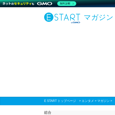
無料診断
マガジン
E START トップページ
>
エンタメ
>
マガジン
総合