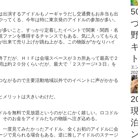
は出演するアイドルもノーギャラだし交通費もお弁当も出
やってくる、今年は特に東京発のアイドルの参加が多い。
が多いこと。すっかり定着したイベントで関東・関西・名
規ファンを獲得するチャンスでもある。気に入ってもらえ
が出来て売り上げが跳ね上がる。この物販が“かなりハイ
終了だが、ＨＩＦは会場スペースが３カ所あって最高で２
間は約２０分くらいだが、最大で「２ステージ☓３日」を
エ
202
つながるので主要活動地域以外でのイベントに声がかかる
とメリットは大きいわけだ。
2
ドルを無料で見放題というのがとにかく嬉しい。ロコドル
。そのお金をアイドルたちの物販へ注ぎ込める。
、一度見てみたかったアイドル、全くお初のアイドルに会
ージで見られる場合もある。逆に推しアイドルのステージ