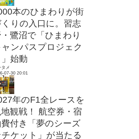
5000本のひまわりが街
づくりの入口に。習志
野・鷺沼で「ひまわり
キャンパスプロジェク
ト」始動
ンタメ
6-07-30 20:01
027年のF1全レースを
現地観戦！ 航空券・宿
泊費付き「夢のシーズ
ンチケット」が当たる