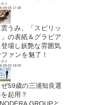
ンタメ
6-08-05 17:48
東雲うみ、「スピリッ
ツ」の表紙＆グラビア
に登場し妖艶な雰囲気
でファンを魅了！
ンタメ
6-08-03 18:00
なぜ59歳の三浦知良選
手を起用？
NODERA GROUPと