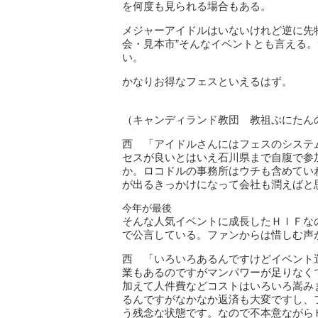
を何度も見られる場合もある。
メジャーアイドルはいないけれど逆に先
会・見本市”そんなイベントとも言える
い。
かなりお得なフェスといえるはず。
（キャンディランド教団 教祖ぷにたん
西 「アイドルさんにはフェスのシステ
セスが良いとはいえ石川県まで自腹で参
か。ロコドルの事務所はウチも含めてい
が出るきっかけになって会社も潤えばと
今年が最後
そんな人気イベントに成長したＨＩＦなのだ
で公言している。ファンからは惜しむ声
西 「いろいろあるんですけどイベント
業もあるのですがマンパワーが足りなく
加えて人件費などコストはいろいろ嵩み
るんですがなかなか返済も大変ですし、
う残念な状態です。なので不本意ながら