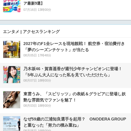
ア最新9選】
07月16日 13時00分
エンタメ | アクセスランキング
2027年のF1全レースを現地観戦！ 航空券・宿泊費付き
「夢のシーズンチケット」が当たる
08月05日 17時48分
乃木坂46・賀喜遥香が週刊少年チャンピオンに登場！
「5年ぶん大人になった私を見ていただけたら」
08月07日 18時00分
東雲うみ、「スピリッツ」の表紙＆グラビアに登場し妖
艶な雰囲気でファンを魅了！
08月03日 18時00分
なぜ59歳の三浦知良選手を起用？ ONODERA GROUP
と重なった「努力の積み重ね」
08月05日 16時00分