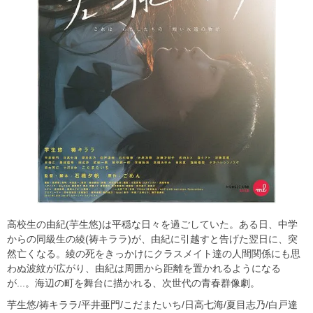
高校生の由紀(芋生悠)は平穏な日々を過ごしていた。ある日、中学
からの同級生の綾(祷キララ)が、由紀に引越すと告げた翌日に、突
然亡くなる。綾の死をきっかけにクラスメイト達の人間関係にも思
わぬ波紋が広がり、由紀は周囲から距離を置かれるようになる
が...。海辺の町を舞台に描かれる、次世代の青春群像劇。
芋生悠/祷キララ/平井亜門/こだまたいち/日高七海/夏目志乃/白戸達