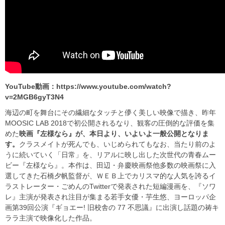
YouTube動画：https://www.youtube.com/watch?
v=2MGB6gyT3N4
海辺の町を舞台にその繊細なタッチと儚く美しい映像で描き、昨年
MOOSIC LAB 2018で初公開されるなり、観客の圧倒的な評価を集
めた
映画『左様なら』が、本日より、いよいよ一般公開となりま
す。
クラスメイトが死んでも、いじめられてもなお、当たり前のよ
うに続いていく「日常」を、リアルに映し出した次世代の青春ムー
ビー『左様なら』。本作は、田辺・弁慶映画祭他多数の映画祭に入
選してきた石橋夕帆監督が、ＷＥＢ上でカリスマ的な人気を誇るイ
ラストレーター・ごめんのTwitterで発表された短編漫画を、『ソワ
レ』主演が発表され注目が集まる若手女優・芋生悠、ヨーロッパ企
画第39回公演『ギョエー! 旧校舎の 77 不思議』に出演し話題の祷キ
ララ主演で映像化した作品。