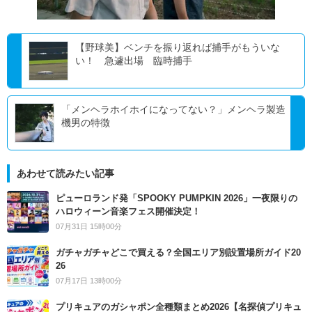
【野球美】ベンチを振り返れば捕手がもういな
い！ 急遽出場 臨時捕手
「メンヘラホイホイになってない？」メンヘラ製造
機男の特徴
あわせて読みたい記事
ピューロランド発「SPOOKY PUMPKIN 2026」一夜限りの
ハロウィーン音楽フェス開催決定！
07月31日 15時00分
ガチャガチャどこで買える？全国エリア別設置場所ガイド20
26
07月17日 13時00分
プリキュアのガシャポン全種類まとめ2026【名探偵プリキュ