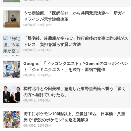
うつ病治療、「医師任せ」から共同意思決定へ 新ガイ
ドラインが示す診療改革
08月03日 17時25分
「帰宅後、冷蔵庫が空っぽ」旅行前後の食事に約5割がス
トレス 負担を減らす賢い方法
08月01日 20時33分
Google、「ドラゴンクエスト」×Geminiのコラボイベン
ト「ジェミニクエスト」を渋谷・原宿で開催
08月03日 18時42分
松村北斗と今田美桜、急逝した東野圭吾氏へ誓う「多く
の方へ届けていけたら」
08月04日 14時00分
街中にポケモン100匹以上、立像は19匹 日本橋・八重
洲で“伝説のポケモン”を巡る謎解き
08月05日 15時55分