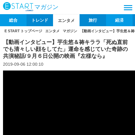
マガジン
総合
トレンド
旅行
経済
エンタメ
E START トップページ
エンタメ
マガジン
【動画インタビュー】芋生悠＆祷
【動画インタビュー】芋生悠＆祷キララ「死ぬ直前
でも清々しい顔をしてた」運命を感じていた奇跡の
共演秘話/９月６日公開の映画『左様なら』
2019-09-06 12:00:10