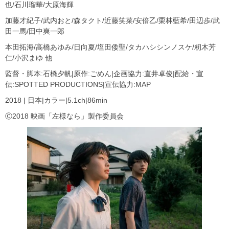
也/石川瑠華/大原海輝
加藤才紀子/武内おと/森タクト/近藤笑菜/安倍乙/栗林藍希/田辺歩/武
田一馬/田中爽一郎
本田拓海/高橋あゆみ/日向夏/塩田倭聖/タカハシシンノスケ/籾木芳
仁/小沢まゆ 他
監督・脚本:石橋夕帆|原作:ごめん|企画協力:直井卓俊|配給・宣
伝:SPOTTED PRODUCTIONS|宣伝協力:MAP
2018 | 日本|カラー|5.1ch|86min
Ⓒ2018 映画「左様なら」製作委員会