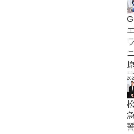
G
エ
エ
202