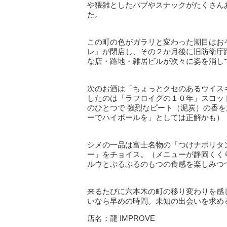
や猥雑としたパブやスナックがたくさん
た。
この町の色がガラリと変わった潮目はお
レ』が閉店し、その２か月後に旧防衛庁
な店・路地・雑居ビルが次々に姿を消し
次のお酒は「ちょっとクセのあるウイス
したのは「ラフロイグの１０年」スコッ
のひとつで 強烈なピート（泥炭）の香
ーでハイボールを」としては正解かも）
シメの一品は富士名物の「つけナポリタ
ー」をチョイス。（メニューが静岡くく
ルウとぷるぷるのもつの食感を楽しみつ
来るたびに六本木の町の移り変わりを感
いなら早めの時間。未知の出会いを求め
店名：龍 IMPROVE