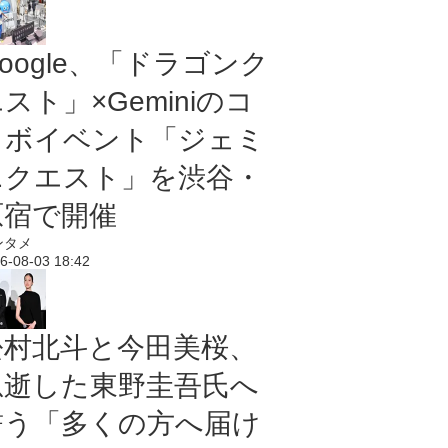
oogle、「ドラゴンク
スト」×Geminiのコ
ラボイベント「ジェミ
ニクエスト」を渋谷・
原宿で開催
ンタメ
6-08-03 18:42
松村北斗と今田美桜、
急逝した東野圭吾氏へ
誓う「多くの方へ届け