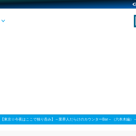
>
【東京☆今夜はここで独り呑み】～業界人だらけのカウンターBar～（六本木編）