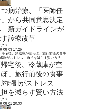
うつ病治療、「医師任
せ」から共同意思決定
へ 新ガイドラインが
示す診療改革
ンタメ
6-08-03 17:25
「帰宅後、冷蔵庫が空
っぽ」旅行前後の食事
に約5割がストレス
負担を減らす賢い方法
ンタメ
6-08-01 20:33