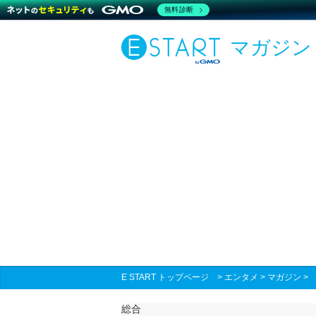
無料診断
マガジン
E START トップページ
>
エンタメ
>
マガジン
総合