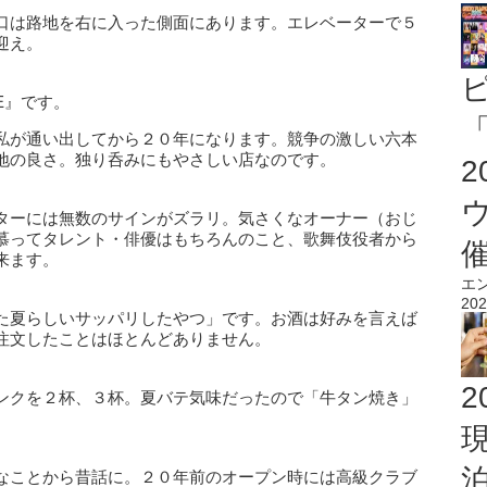
口は路地を右に入った側面にあります。エレベーターで５
迎え。
E』です。
「
私が通い出してから２０年になります。競争の激しい六本
地の良さ。独り呑みにもやさしい店なのです。
ターには無数のサインがズラリ。気さくなオーナー（おじ
慕ってタレント・俳優はもちろんのこと、歌舞伎役者から
来ます。
エ
202
た夏らしいサッパリしたやつ」です。お酒は好みを言えば
注文したことはほとんどありません。
2
ンクを２杯、３杯。夏バテ気味だったので「牛タン焼き」
なことから昔話に。２０年前のオープン時には高級クラブ