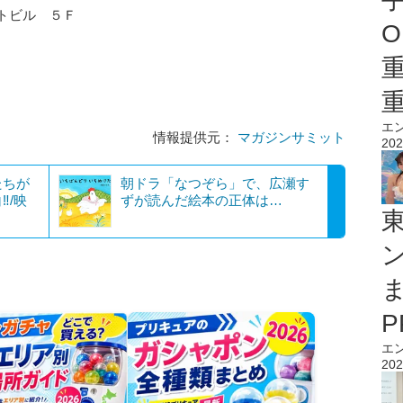
ットビル ５Ｆ
O
エ
情報提供元：
マガジンサミット
202
たちが
朝ドラ「なつぞら」で、広瀬す
‼/映
ずが読んだ絵本の正体は…
エ
202