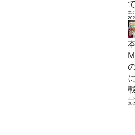
エ
202
M
エ
202