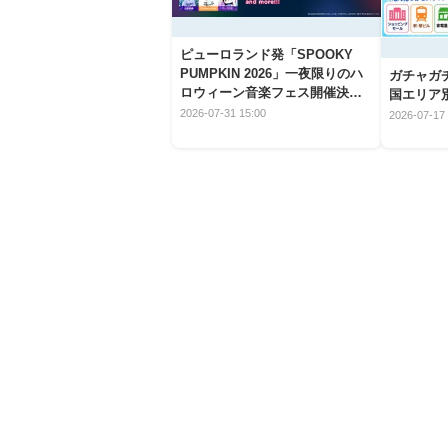
ピューロランド発「SPOOKY
PUMPKIN 2026」一夜限りのハ
ガチャガ
ロウィーン音楽フェス開催決
国エリア別
定！
2026-07-31 15:00
2026-07-17 