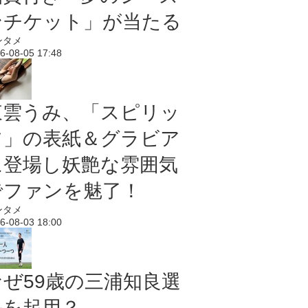
ンチケット」が当たる
ンタメ
6-08-05 17:48
東雲うみ、「スピリッ
ツ」の表紙＆グラビア
に登場し妖艶な雰囲気
でファンを魅了！
ンタメ
6-08-03 18:00
なぜ59歳の三浦知良選
手を起用？