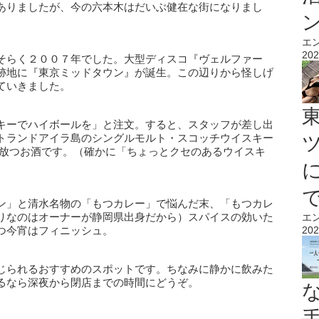
ありましたが、今の六本木はだいぶ健在な街になりまし
エ
202
そらく２００７年でした。大型ディスコ『ヴェルファー
跡地に『東京ミッドタウン』が誕生。この辺りから怪しげ
ていきました。
キーでハイボールを」と注文。すると、スタッフが差し出
トランドアイラ島のシングルモルト・スコッチウイスキー
を放つお酒です。（確かに「ちょっとクセのあるウイスキ
ン」と清水名物の「もつカレー」で悩んだ末、「もつカレ
りなのはオーナーが静岡県出身だから）スパイスの効いた
エ
つ今宵はフィニッシュ。
202
じられるおすすめのスポットです。ちなみに静かに飲みた
るなら深夜から閉店までの時間にどうぞ。