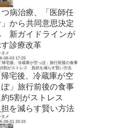
うつ病治療、「医師任
せ」から共同意思決定
へ 新ガイドラインが
示す診療改革
ンタメ
6-08-03 17:25
「帰宅後、冷蔵庫が空
っぽ」旅行前後の食事
に約5割がストレス
負担を減らす賢い方法
ンタメ
6-08-01 20:33