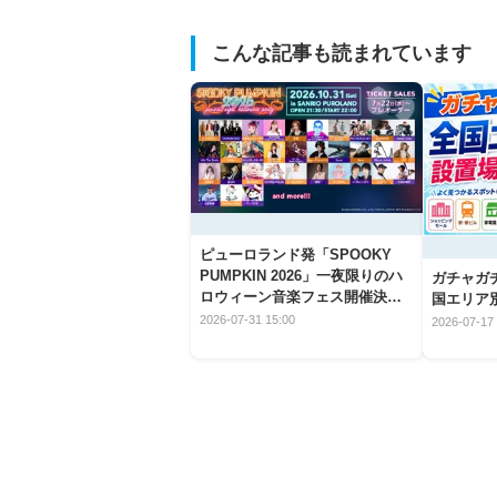
こんな記事も読まれています
ピューロランド発「SPOOKY
PUMPKIN 2026」一夜限りのハ
ガチャガ
ロウィーン音楽フェス開催決
国エリア別
定！
2026-07-31 15:00
2026-07-17 