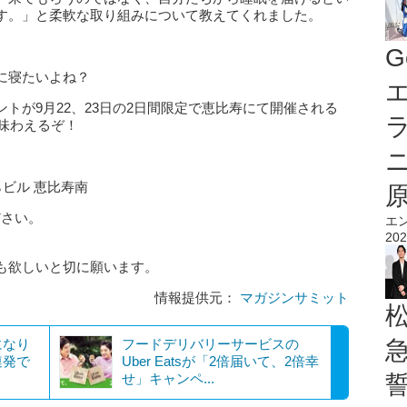
す。」と柔軟な取り組みについて教えてくれました。
G
に寝たいよね？
エ
トが9月22、23日の2日間限定で恵比寿にて開催される
味わえるぞ！
くらビル 恵比寿南
ださい。
エ
202
も欲しいと切に願います。
情報提供元：
マガジンサミット
になり
フードデリバリーサービスの
連発で
Uber Eatsが「2倍届いて、2倍幸
せ」キャンペ...