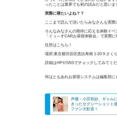
ったことは業界でも初の試みだと思いま
実際に寝たいよね？？
ここまで読んで頂いたらみなさんも実際
そんなみなさんの期待に応える体験イベン
「ぐぅ～すCARお昼寝体験会」で実際に
住所はこちら！
場所:東京都渋谷区恵比寿南 1-20-9 さ
詳細はHPやSNSでチェックしてみてく
何はともあれお昼寝システムは編集部に
声優・小宮有紗、ギャル
きったセクシーショット
ファン大歓喜！