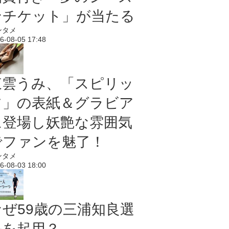
ンチケット」が当たる
ンタメ
6-08-05 17:48
東雲うみ、「スピリッ
ツ」の表紙＆グラビア
に登場し妖艶な雰囲気
でファンを魅了！
ンタメ
6-08-03 18:00
なぜ59歳の三浦知良選
手を起用？