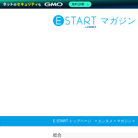
無料診断
マガジン
E START トップページ
>
エンタメ
>
マガジン
総合