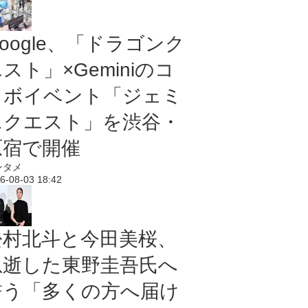
oogle、「ドラゴンク
スト」×Geminiのコ
ラボイベント「ジェミ
ニクエスト」を渋谷・
原宿で開催
ンタメ
6-08-03 18:42
松村北斗と今田美桜、
急逝した東野圭吾氏へ
誓う「多くの方へ届け