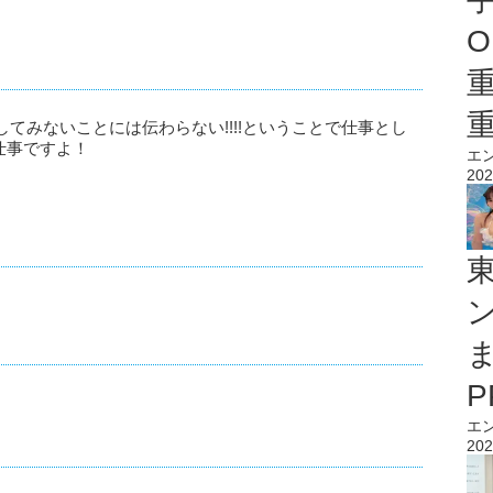
O
てみないことには伝わらない!!!!ということで仕事とし
仕事ですよ！
エ
202
エ
202