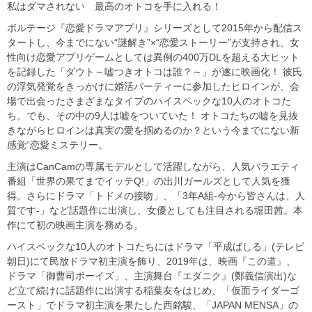
私はダマされない 最高のオトコを手に入れる！
ボルテージ『恋愛ドラマアプリ』シリーズとして2015年から配信ス
タートし、今までにない“謎解き”×“恋愛ストーリー”が支持され、女
性向け恋愛アプリゲームとしては異例の400万DLを超える大ヒット
を記録した「ダウト～嘘つきオトコは誰？～」が遂に映画化！ 彼氏
の浮気発覚をきっかけに婚活パーティーに参加したヒロインが、会
場で出会ったさまざまなタイプのハイスペックな10人のオトコた
ち。でも、その中の9人は嘘をついていた！ オトコたちの嘘を見抜
きながらヒロインは真実の愛を掴めるのか？という今までにない新
感覚“恋愛ミステリー。
主演はCanCamの専属モデルとして活躍しながら、人気バラエティ
番組「世界の果てまでイッテQ!」の出川ガールズとして人気を獲
得。さらにドラマ「トドメの接吻」、「3年A組-今から皆さんは、人
質です-」など話題作に出演し、女優としても注目される堀田茜。本
作にて初の映画主演を務める。
ハイスペックな10人のオトコたちにはドラマ「平成ばしる」(テレビ
朝日)にて民放ドラマ初主演を飾り、2019年は、映画『この道』、
ドラマ「御曹司ボーイズ」、主演舞台『エダニク』(鄭義信演出)な
ど立て続けに話題作に出演する稲葉友をはじめ、「仮面ライダーゴ
ースト」でドラマ初主演を果たした西銘駿、「JAPAN MENSA」の