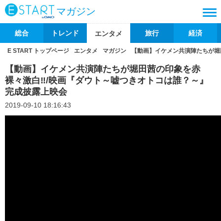
マガジン
総合
トレンド
旅行
経済
エンタメ
E START トップページ
エンタメ
マガジン
【動画】イケメン共演陣たちが堀
【動画】イケメン共演陣たちが堀田茜の印象を赤
裸々激白‼/映画『ダウト～嘘つきオトコは誰？～』
完成披露上映会
2019-09-10 18:16:43