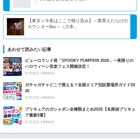
【東京☆今夜はここで独り呑み】～業界人だらけの
カウンターBar～（六本...
あわせて読みたい記事
ピューロランド発「SPOOKY PUMPKIN 2026」一夜限りの
ハロウィーン音楽フェス開催決定！
07月31日 15時00分
ガチャガチャどこで買える？全国エリア別設置場所ガイド20
26
07月17日 13時00分
プリキュアのガシャポン全種類まとめ2026【名探偵プリキュ
ア最新9選】
07月16日 13時00分