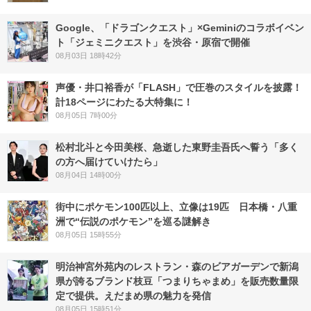
Google、「ドラゴンクエスト」×Geminiのコラボイベン
ト「ジェミニクエスト」を渋谷・原宿で開催
08月03日 18時42分
声優・井口裕香が「FLASH」で圧巻のスタイルを披露！
計18ページにわたる大特集に！
08月05日 7時00分
松村北斗と今田美桜、急逝した東野圭吾氏へ誓う「多く
の方へ届けていけたら」
08月04日 14時00分
街中にポケモン100匹以上、立像は19匹 日本橋・八重
洲で“伝説のポケモン”を巡る謎解き
08月05日 15時55分
明治神宮外苑内のレストラン・森のビアガーデンで新潟
県が誇るブランド枝豆「つまりちゃまめ」を販売数量限
定で提供。えだまめ県の魅力を発信
08月05日 15時51分