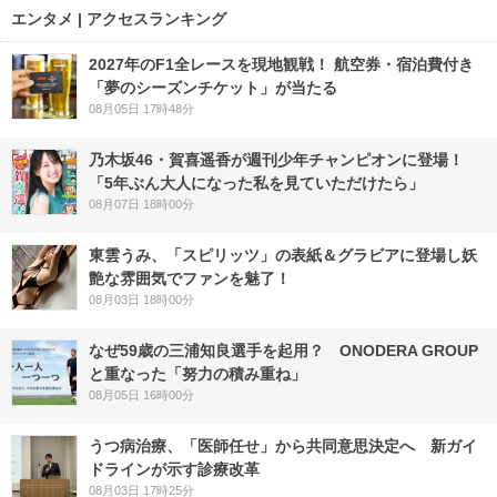
エンタメ | アクセスランキング
2027年のF1全レースを現地観戦！ 航空券・宿泊費付き
「夢のシーズンチケット」が当たる
08月05日 17時48分
乃木坂46・賀喜遥香が週刊少年チャンピオンに登場！
「5年ぶん大人になった私を見ていただけたら」
08月07日 18時00分
東雲うみ、「スピリッツ」の表紙＆グラビアに登場し妖
艶な雰囲気でファンを魅了！
08月03日 18時00分
なぜ59歳の三浦知良選手を起用？ ONODERA GROUP
と重なった「努力の積み重ね」
08月05日 16時00分
うつ病治療、「医師任せ」から共同意思決定へ 新ガイ
ドラインが示す診療改革
08月03日 17時25分