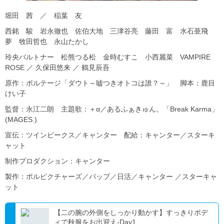
堀田 茜 ／ 稲葉 友
西銘 駿 岩永徹也 佐伯大地 三津谷亮 藤田 富 水石亜飛
夢 牧田哲也 永山たかし
玲央バルトナー 松熊つる松 金時むすこ 小西麗菜 VAMPIRE
ROSE ／ 久保田悠来 ／ 鶴見辰吾
原作：ボルテージ「ダウト～嘘つきオトコは誰？～」 脚本：鹿目
けい子
監督：永江二朗 主題歌：＋α／あるふぁきゅん。「Break Karma」
(MAGES.)
宣伝：ツインピークス／キャンター 配給：キャンター／スターキ
ャット
制作プロダクション：キャンター
製作：ボルピクチャーズ／バップ／日活／キャンター ／スターキャ
ット
【二の腕の外側をしっかり動かす】すっきりボデ
ィで秋服をお出迎え-Day1...