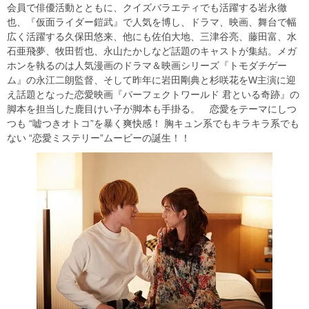
会員で俳優活動とともに、クイズバラエティでも活躍する岩永徹
也、『仮面ライダー鎧武』で人気を博し、ドラマ、映画、舞台で幅
広く活躍する久保田悠来、他にも佐伯大地、三津谷亮、藤田富、水
石亜飛夢、牧田哲也、永山たかしなど話題のキャストが集結。メガ
ホンを執るのは人気漫画のドラマ＆映画シリーズ『トモダチゲー
ム』の永江二朗監督、そして昨年に岩田剛典と杉咲花をW主演に迎
え話題となった恋愛映画『パーフェクトワールド 君といる奇跡』の
脚本を担当した鹿目けい子が脚本も手掛る。 恋愛をテーマにしつ
つも “嘘つきオトコ”を暴く爽快感！ 胸キュン系でもキラキラ系でも
ない “恋愛ミステリー”ムービーの誕生！！