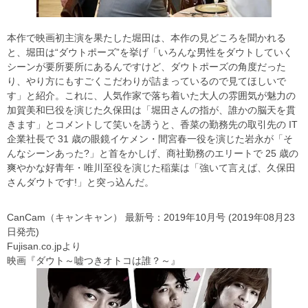
本作で映画初主演を果たした堀田は、本作の見どころを聞かれる
と、堀田は“ダウトポーズ”を挙げ「いろんな男性をダウトしていく
シーンが要所要所にあるんですけど、ダウトポーズの角度だった
り、やり方にもすごくこだわりが詰まっているので見てほしいで
す」と紹介。これに、人気作家で落ち着いた大人の雰囲気が魅力の
加賀美和巳役を演じた久保田は「堀田さんの指が、誰かの脳天を貫
きます」とコメントして笑いを誘うと、香菜の勤務先の取引先の IT
企業社長で 31 歳の眼鏡イケメン・間宮春一役を演じた岩永が「そ
んなシーンあった?」と首をかしげ、商社勤務のエリートで 25 歳の
爽やかな好青年・唯川至役を演じた稲葉は「強いて言えば、久保田
さんダウトです!」と突っ込んだ。
CanCam（キャンキャン） 最新号：2019年10月号 (2019年08月23
日発売)
Fujisan.co.jpより
映画『ダウト～嘘つきオトコは誰？～』