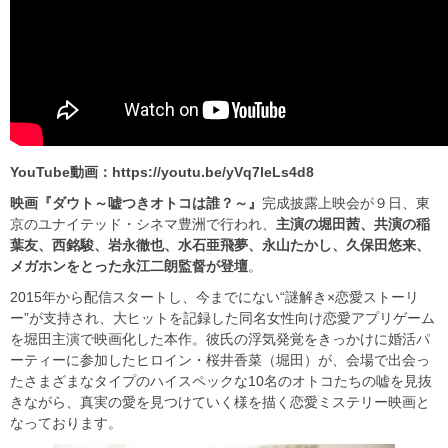
YouTube動画：https://youtu.be/yVq7leLs4d8
映画『ダウト～嘘つきオトコは誰？～』
完成披露上映会が９日、東
京のユナイテッド・シネマ豊洲で行われ、
主演の堀田茜、共演の稲
葉友、西銘駿、岩永徹也、水石亜飛夢、永山たかし、久保田悠来、
メガホンをとった永江二朗監督が登壇
。
2015年から配信スタートし、今までにない“謎解き×恋愛ストーリ
ー”が支持され、大ヒットを記録した同名女性向け恋愛アプリゲーム
を堀田主演で映画化した本作。彼氏の浮気発覚をきっかけに婚活パ
ーティーに参加したヒロイン・桜井香菜（堀田）が、会場で出会っ
たさまざまなタイプのハイスペックな10名のオトコたちの嘘を見抜
きながら、真実の愛を見つけていく様を描く恋愛ミステリー映画と
なっております。