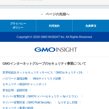
ページの先頭へ
プライバシー
利用規約
免責事項
ポリシー
Copyright © 2026 GMO INSIGHT Inc. All Rights Reserved.
GMOインターネットグループのセキュリティ事業について
世界初総合ネットセキュリティサービス「GMOセキュリティ24」
パスワード漏洩診断
Webサイトリスク診断
セキュリティ相談AIチャットボット
実在証明・盗聴対策
サイバー攻撃対策（GMOサイバーセキュリティ byイエラエ）
サイバー攻撃対策（GMO Flatt Security）
なりすまし対策
セキュリティ事業の軌跡