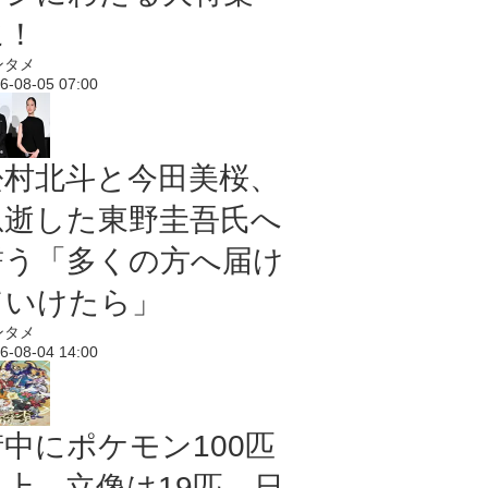
に！
ンタメ
6-08-05 07:00
松村北斗と今田美桜、
急逝した東野圭吾氏へ
誓う「多くの方へ届け
ていけたら」
ンタメ
6-08-04 14:00
街中にポケモン100匹
以上、立像は19匹 日