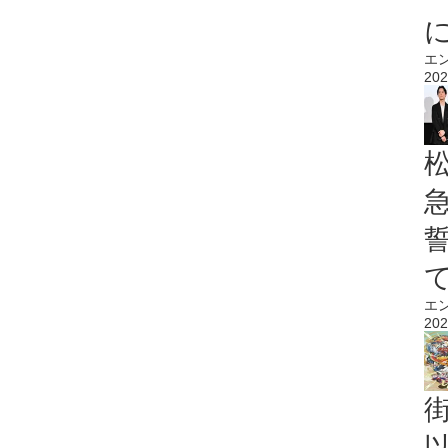
エ
202
エ
202