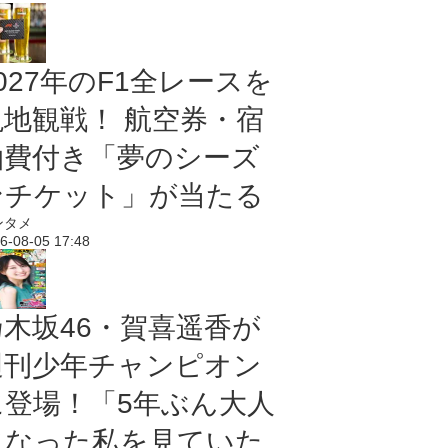
027年のF1全レースを
現地観戦！ 航空券・宿
泊費付き「夢のシーズ
ンチケット」が当たる
ンタメ
6-08-05 17:48
乃木坂46・賀喜遥香が
週刊少年チャンピオン
に登場！「5年ぶん大人
になった私を見ていた