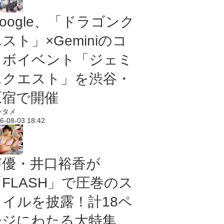
oogle、「ドラゴンク
スト」×Geminiのコ
ラボイベント「ジェミ
ニクエスト」を渋谷・
原宿で開催
ンタメ
6-08-03 18:42
声優・井口裕香が
「FLASH」で圧巻のス
タイルを披露！計18ペ
ージにわたる大特集