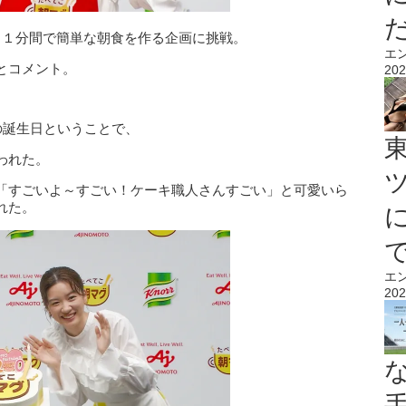
、１分間で簡単な朝食を作る企画に挑戦。
エ
とコメント。
202
の誕生日ということで、
行われた。
「すごいよ～すごい！ケーキ職人さんすごい」と可愛いら
れた。
エ
202