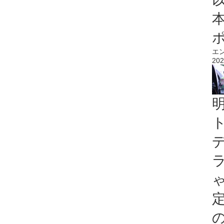
エ
202