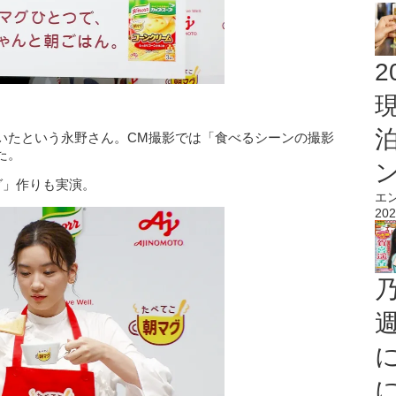
2
いたという永野さん。CM撮影では「食べるシーンの撮影
た。
グ」作りも実演。
エ
202