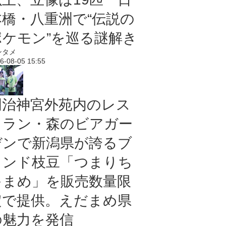
本橋・八重洲で“伝説の
ポケモン”を巡る謎解き
ンタメ
6-08-05 15:55
明治神宮外苑内のレス
トラン・森のビアガー
デンで新潟県が誇るブ
ランド枝豆「つまりち
ゃまめ」を販売数量限
定で提供。えだまめ県
の魅力を発信