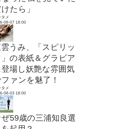
だけたら」
ンタメ
6-08-07 18:00
東雲うみ、「スピリッ
ツ」の表紙＆グラビア
に登場し妖艶な雰囲気
でファンを魅了！
ンタメ
6-08-03 18:00
なぜ59歳の三浦知良選
手を起用？