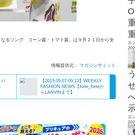
O
なるソング コーン篇・トマト篇」は９月２１日から全
エ
202
情報提供元：
マガジンサミット
ィバ
【2019.09.07-09.13】WEEKLY
る
FASHION NEWS【forte_forteか
らLANVINまで】
エ
202