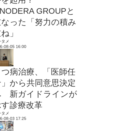
NODERA GROUPと
重なった「努力の積み
重ね」
ンタメ
6-08-05 16:00
うつ病治療、「医師任
せ」から共同意思決定
へ 新ガイドラインが
示す診療改革
ンタメ
6-08-03 17:25