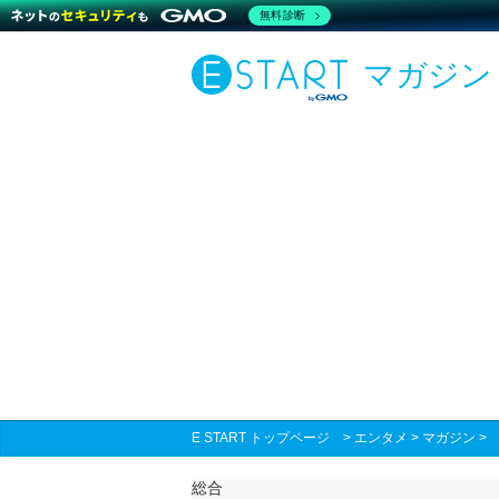
無料診断
マガジン
E START トップページ
>
エンタメ
>
マガジン
総合