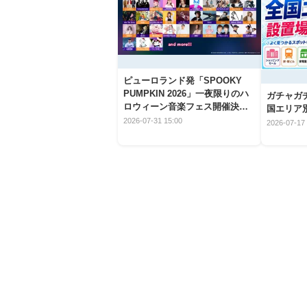
ピューロランド発「SPOOKY
PUMPKIN 2026」一夜限りのハ
ガチャガ
ロウィーン音楽フェス開催決
国エリア別
定！
2026-07-31 15:00
2026-07-17 