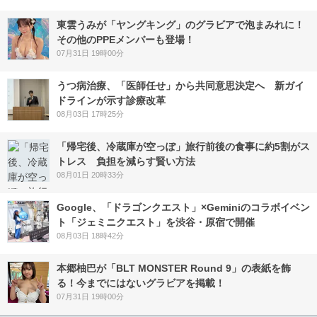
東雲うみが「ヤングキング」のグラビアで泡まみれに！
その他のPPEメンバーも登場！
07月31日 19時00分
うつ病治療、「医師任せ」から共同意思決定へ 新ガイ
ドラインが示す診療改革
08月03日 17時25分
「帰宅後、冷蔵庫が空っぽ」旅行前後の食事に約5割がス
トレス 負担を減らす賢い方法
08月01日 20時33分
Google、「ドラゴンクエスト」×Geminiのコラボイベン
ト「ジェミニクエスト」を渋谷・原宿で開催
08月03日 18時42分
本郷柚巴が「BLT MONSTER Round 9」の表紙を飾
る！今までにはないグラビアを掲載！
07月31日 19時00分