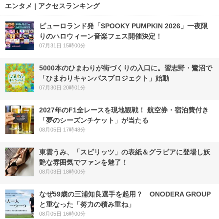
エンタメ | アクセスランキング
ピューロランド発「SPOOKY PUMPKIN 2026」一夜限
りのハロウィーン音楽フェス開催決定！
07月31日 15時00分
5000本のひまわりが街づくりの入口に。習志野・鷺沼で
「ひまわりキャンパスプロジェクト」始動
07月30日 20時01分
2027年のF1全レースを現地観戦！ 航空券・宿泊費付き
「夢のシーズンチケット」が当たる
08月05日 17時48分
東雲うみ、「スピリッツ」の表紙＆グラビアに登場し妖
艶な雰囲気でファンを魅了！
08月03日 18時00分
なぜ59歳の三浦知良選手を起用？ ONODERA GROUP
と重なった「努力の積み重ね」
08月05日 16時00分