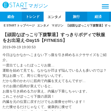
マガジン
総合
トレンド
旅行
経済
エンタメ
E START トップページ
エンタメ
マガジン
【頑固なぽっこり下腹撃退】すっきり
【頑固なぽっこり下腹撃退】すっきりボディで秋服
をお出迎え-Day15【FITNESS】
2019-09-19 19:00:53
今日はなかなかへこまない下っ腹を引き締めるエクササイズをご紹
介。
一度出てしまったぽっこりお腹…
運動を始めて見ても、なかなか凹まず悩んでいる人も多いのでは？
実はお腹って、周りに骨がないんです。
だから骨のかわりに筋肉で内臓を支えてるんですが…
そのお腹の筋肉が衰えていると、
お腹を引き締める力が衰え、内臓が下垂しちゃいます。
これこそがぽっこり下腹の原因！
内臓を元の位置に戻すだけでもお腹痩せが叶います！
ただ痩せるだけじゃなくて、健康的に痩せて