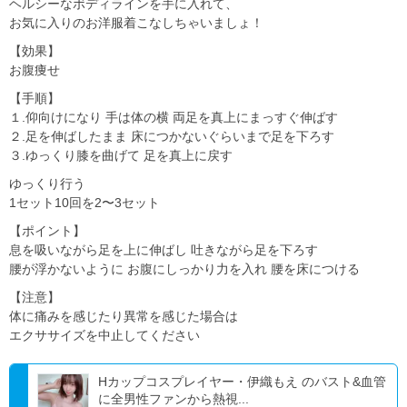
ヘルシーなボディラインを手に入れて、
お気に入りのお洋服着こなしちゃいましょ！
【効果】
お腹痩せ
【手順】
１.仰向けになり 手は体の横 両足を真上にまっすぐ伸ばす
２.足を伸ばしたまま 床につかないぐらいまで足を下ろす
３.ゆっくり膝を曲げて 足を真上に戻す
ゆっくり行う
1セット10回を2〜3セット
【ポイント】
息を吸いながら足を上に伸ばし 吐きながら足を下ろす
腰が浮かないように お腹にしっかり力を入れ 腰を床につける
【注意】
体に痛みを感じたり異常を感じた場合は
エクササイズを中止してください
Hカップコスプレイヤー・伊織もえ のバスト&血管
に全男性ファンから熱視...