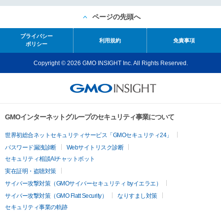
ページの先頭へ
プライバシー
利用規約
免責事項
ポリシー
Copyright © 2026 GMO INSIGHT Inc. All Rights Reserved.
GMOインターネットグループのセキュリティ事業について
世界初総合ネットセキュリティサービス「GMOセキュリティ24」
パスワード漏洩診断
Webサイトリスク診断
セキュリティ相談AIチャットボット
実在証明・盗聴対策
サイバー攻撃対策（GMOサイバーセキュリティ byイエラエ）
サイバー攻撃対策（GMO Flatt Security）
なりすまし対策
セキュリティ事業の軌跡