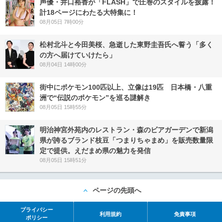
声優・井口裕香が「FLASH」で圧巻のスタイルを披露！
計18ページにわたる大特集に！
08月05日 7時00分
松村北斗と今田美桜、急逝した東野圭吾氏へ誓う「多く
の方へ届けていけたら」
08月04日 14時00分
街中にポケモン100匹以上、立像は19匹 日本橋・八重
洲で“伝説のポケモン”を巡る謎解き
08月05日 15時55分
明治神宮外苑内のレストラン・森のビアガーデンで新潟
県が誇るブランド枝豆「つまりちゃまめ」を販売数量限
定で提供。えだまめ県の魅力を発信
08月05日 15時51分
ページの先頭へ
プライバシー
利用規約
免責事項
ポリシー