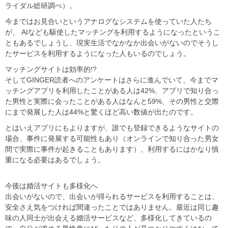
ライダル総研調べ）。
今まではお見合いというアナログなシステムを使っていた人たち
が、 AIなども駆使したマッチングを利用するようになったというこ
ともあるでしょうし、現実生活でなかなか出会いがないのでそうし
たサービスを利用するようになった人もいるのでしょう。
マッチングサイトは効率的!?
そしてGINGER読者へのアンケートはさらに進んでいて、今までマ
ッチングアプリを利用したことがある人は42%、アプリで知り合っ
た男性と実際に会ったことがある人はなんと59%、その男性と交際
にまで発展した人は44%と驚くほど高い数値が出たのです。
とはいえアプリにもよりますが、誰でも登録できるようなサイトの
場合、事件に発展する可能性もあり（オンラインで知り合った男女
間で実際に事件が起きることもあります）、利用するにはかなり慎
重になる必要はあるでしょう。
今後は婚活サイトも多様化へ
出会いがないので、出会いが得られるサービスを利用することは、
安全さえ気をつければ間違ったことではありません。最近は同じ趣
味の人同士が出会える婚活サービスなど、多様化してきているの