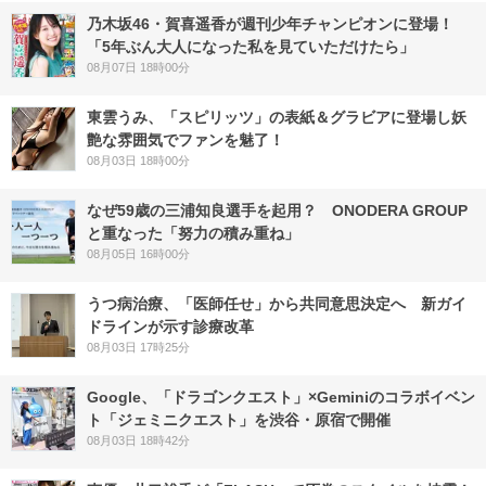
乃木坂46・賀喜遥香が週刊少年チャンピオンに登場！
「5年ぶん大人になった私を見ていただけたら」
08月07日 18時00分
東雲うみ、「スピリッツ」の表紙＆グラビアに登場し妖
艶な雰囲気でファンを魅了！
08月03日 18時00分
なぜ59歳の三浦知良選手を起用？ ONODERA GROUP
と重なった「努力の積み重ね」
08月05日 16時00分
うつ病治療、「医師任せ」から共同意思決定へ 新ガイ
ドラインが示す診療改革
08月03日 17時25分
Google、「ドラゴンクエスト」×Geminiのコラボイベン
ト「ジェミニクエスト」を渋谷・原宿で開催
08月03日 18時42分