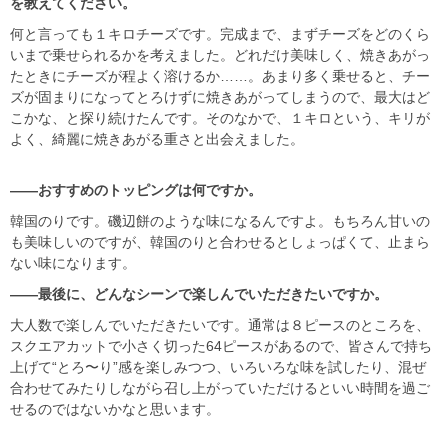
を教えてください。
何と言っても１キロチーズです。完成まで、まずチーズをどのくら
いまで乗せられるかを考えました。どれだけ美味しく、焼きあがっ
たときにチーズが程よく溶けるか……。あまり多く乗せると、チー
ズが固まりになってとろけずに焼きあがってしまうので、最大はど
こかな、と探り続けたんです。そのなかで、１キロという、キリが
よく、綺麗に焼きあがる重さと出会えました。
――おすすめのトッピングは何ですか。
韓国のりです。磯辺餅のような味になるんですよ。もちろん甘いの
も美味しいのですが、韓国のりと合わせるとしょっぱくて、止まら
ない味になります。
――最後に、どんなシーンで楽しんでいただきたいですか。
大人数で楽しんでいただきたいです。通常は８ピースのところを、
スクエアカットで小さく切った64ピースがあるので、皆さんで持ち
上げて“とろ〜り”感を楽しみつつ、いろいろな味を試したり、混ぜ
合わせてみたりしながら召し上がっていただけるといい時間を過ご
せるのではないかなと思います。