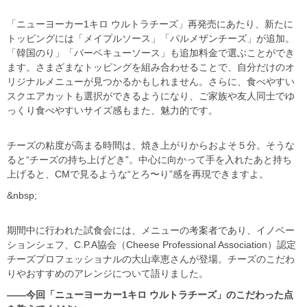
「ニューヨーカー1キロ ウルトラチーズ」再発売にあたり、新たに
トッピングには「メイプルソース」「パルメザンチーズ」が追加。
「韓国のり」「バーベキューソース」も追加料金で選ぶことができ
ます。さまざまなトッピングを組み合わせることで、自分だけのオ
リジナルメニューが見つかるかもしれません。さらに、食べやすい
スクエアカットも選択ができるようになり、ご家族や友人同士でゆ
っくり食べやすいサイズ感もまた、魅力的です。
チーズの粘度が高まる時間は、焼き上がりからおよそ５分。そうな
ると“チーズの持ち上げどき”。中心に向かって手を入れたあと持ち
上げると、CMで見るような“とろ〜り”感を再現できますよ。
&nbsp;
期間中に行われた試食会には、メニューの考案者であり、イノベー
ションシェフ、C.P.A協会（Cheese Professional Association）認定
チーズプロフェッショナルの大山幸恵さんが登場。チーズのこだわ
りやおすすめのアレンジについて語りました。
――今回「ニューヨーカー1キロ ウルトラチーズ」のこだわった点