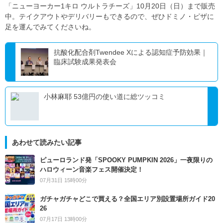
「ニューヨーカー1キロ ウルトラチーズ」10月20日（日）まで販売
中。テイクアウトやデリバリーもできるので、ぜひドミノ・ピザに
足を運んでみてくださいね。
抗酸化配合剤Twendee Xによる認知症予防効果｜
臨床試験成果発表会
小林麻耶 53億円の使い道に総ツッコミ
あわせて読みたい記事
ピューロランド発「SPOOKY PUMPKIN 2026」一夜限りの
ハロウィーン音楽フェス開催決定！
07月31日 15時00分
ガチャガチャどこで買える？全国エリア別設置場所ガイド20
26
07月17日 13時00分