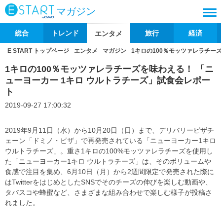
マガジン
総合
トレンド
旅行
経済
エンタメ
E START トップページ
エンタメ
マガジン
1キロの100％モッツァレラチー
1キロの100％モッツァレラチーズを味わえる！ 「ニ
ューヨーカー 1キロ ウルトラチーズ」試食会レポー
ト
2019-09-27 17:00:32
2019年9月11日（水）から10月20日（日）まで、デリバリーピザチ
ェーン「ドミノ・ピザ」で再発売されている「ニューヨーカー1キロ
ウルトラチーズ」。重さ1キロの100%モッツァレラチーズを使用し
た「ニューヨーカー1キロ ウルトラチーズ」は、そのボリュームや
食感で注目を集め、6月10日（月）から2週間限定で発売された際に
はTwitterをはじめとしたSNSでそのチーズの伸びを楽しむ動画や、
タバスコや蜂蜜など、さまざまな組み合わせで楽しむ様子が投稿さ
れました。