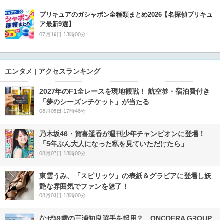
プリキュアのガシャポン全種類まとめ2026【名探偵プリキュ
ア最新9選】
07月16日 13時00分
エンタメ | アクセスランキング
2027年のF1全レースを現地観戦！ 航空券・宿泊費付き
「夢のシーズンチケット」が当たる
08月05日 17時48分
乃木坂46・賀喜遥香が週刊少年チャンピオンに登場！
「5年ぶん大人になった私を見ていただけたら」
08月07日 18時00分
東雲うみ、「スピリッツ」の表紙＆グラビアに登場し妖
艶な雰囲気でファンを魅了！
08月03日 18時00分
なぜ59歳の三浦知良選手を起用？ ONODERA GROUP