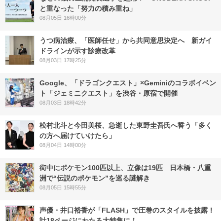
と重なった「努力の積み重ね」
08月05日 16時00分
うつ病治療、「医師任せ」から共同意思決定へ 新ガイ
ドラインが示す診療改革
08月03日 17時25分
Google、「ドラゴンクエスト」×Geminiのコラボイベン
ト「ジェミニクエスト」を渋谷・原宿で開催
08月03日 18時42分
松村北斗と今田美桜、急逝した東野圭吾氏へ誓う「多く
の方へ届けていけたら」
08月04日 14時00分
街中にポケモン100匹以上、立像は19匹 日本橋・八重
洲で“伝説のポケモン”を巡る謎解き
08月05日 15時55分
声優・井口裕香が「FLASH」で圧巻のスタイルを披露！
計18ページにわたる大特集に！