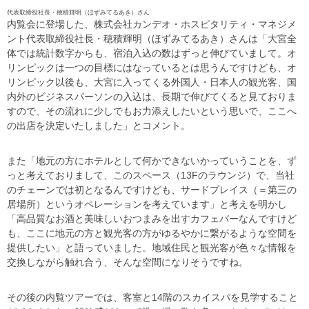
代表取締役社長・穂積輝明（ほずみてるあき）さん
内覧会に登場した、株式会社カンデオ・ホスピタリティ・マネジメ
ント代表取締役社長・穂積輝明（ほずみてるあき）さんは「大宮全
体では統計数字からも、宿泊入込の数はずっと伸びていまして。オ
リンピックは一つの目標にはなっているとは思うんですけども、オ
リンピック以後も、大宮に入ってくる外国人・日本人の観光客、国
内外のビジネスパーソンの入込は、長期で伸びてくると見ておりま
すので、その流れに少しでもお力添えしたいという思いで、ここへ
の出店を決定いたしました」とコメント。
また「地元の方にホテルとして何かできないかっていうことを、ず
っと考えておりまして、このスペース（13Fのラウンジ）で、当社
のチェーンでは初となるんですけども、サードプレイス（＝第三の
居場所）というオペレーションを考えています」と考えを明かし
「高品質なお酒と美味しいおつまみを出すカフェバーなんですけど
も、ここに地元の方と観光客の方がゆるやかに繋がるような空間を
提供したい」と語っていました。地域住民と観光客が色々な情報を
交換しながら触れ合う、そんな空間になりそうですね。
その後の内覧ツアーでは、客室と14階のスカイスパを見学すること