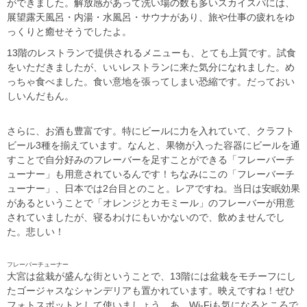
ができました。解放感があって洗い場の数も多いスカイスパには、
展望露天風呂・内湯・水風呂・サウナがあり、旅や仕事の疲れをゆ
っくりと癒せそうでしたよ。
13階のレストランで提供されるメニューも、とても上質です。試食
をいただきましたが、いいレストランに来た気分になれました。め
っちゃ食べました。食い意地を張ってしまい恐縮です。だっておい
しいんだもん。
さらに、お酒も豊富です。特にビールに力を入れていて、クラフト
ビール3種を揃えています。なんと、果物が入った容器にビールを通
すことで自分好みのフレーバーを足すことができる「フレーバーチ
ューナー」も用意されているんです！ちなみにこの「フレーバーチ
ューナー」、日本では2台目とのこと。レアですね。当日は安眠効果
があるということで「オレンジとカモミール」のフレーバーが用意
されていましたが、寝るわけにもいかないので、飲めませんでし
た。悲しい！
フレーバーチューナー
大宮は盆栽が盛んな街ということで、13階には盆栽をモチーフにし
たゴージャスなシャンデリアも置かれています。映えですね！ぜひ
フォトスポットとして使いましょう。あ、Wi-Fiも気になるところで