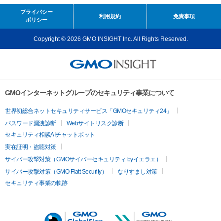
プライバシー
利用規約
免責事項
ポリシー
Copyright © 2026 GMO INSIGHT Inc. All Rights Reserved.
GMOインターネットグループのセキュリティ事業について
世界初総合ネットセキュリティサービス「GMOセキュリティ24」
パスワード漏洩診断
Webサイトリスク診断
セキュリティ相談AIチャットボット
実在証明・盗聴対策
サイバー攻撃対策（GMOサイバーセキュリティ byイエラエ）
サイバー攻撃対策（GMO Flatt Security）
なりすまし対策
セキュリティ事業の軌跡