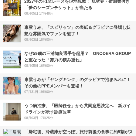
2027年のF1全レースを現地観戦！ 航空券・宿泊費付き
「夢のシーズンチケット」が当たる
08月05日 17時48分
東雲うみ、「スピリッツ」の表紙＆グラビアに登場し妖
艶な雰囲気でファンを魅了！
08月03日 18時00分
なぜ59歳の三浦知良選手を起用？ ONODERA GROUP
と重なった「努力の積み重ね」
08月05日 16時00分
東雲うみが「ヤングキング」のグラビアで泡まみれに！
その他のPPEメンバーも登場！
07月31日 19時00分
うつ病治療、「医師任せ」から共同意思決定へ 新ガイ
ドラインが示す診療改革
08月03日 17時25分
「帰宅後、冷蔵庫が空っぽ」旅行前後の食事に約5割がス