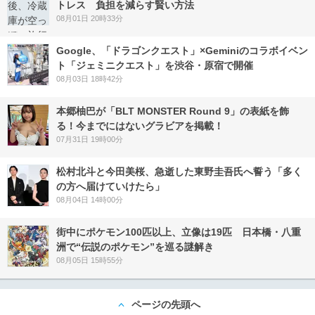
トレス 負担を減らす賢い方法
08月01日 20時33分
Google、「ドラゴンクエスト」×Geminiのコラボイベン
ト「ジェミニクエスト」を渋谷・原宿で開催
08月03日 18時42分
本郷柚巴が「BLT MONSTER Round 9」の表紙を飾
る！今までにはないグラビアを掲載！
07月31日 19時00分
松村北斗と今田美桜、急逝した東野圭吾氏へ誓う「多く
の方へ届けていけたら」
08月04日 14時00分
街中にポケモン100匹以上、立像は19匹 日本橋・八重
洲で“伝説のポケモン”を巡る謎解き
08月05日 15時55分
ページの先頭へ