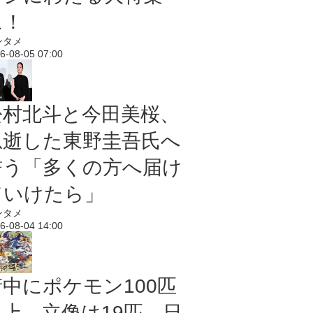
に！
ンタメ
6-08-05 07:00
松村北斗と今田美桜、
急逝した東野圭吾氏へ
誓う「多くの方へ届け
ていけたら」
ンタメ
6-08-04 14:00
街中にポケモン100匹
以上、立像は19匹 日