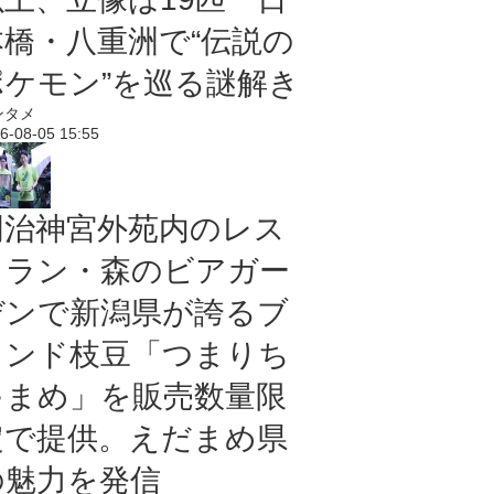
本橋・八重洲で“伝説の
ポケモン”を巡る謎解き
ンタメ
6-08-05 15:55
明治神宮外苑内のレス
トラン・森のビアガー
デンで新潟県が誇るブ
ランド枝豆「つまりち
ゃまめ」を販売数量限
定で提供。えだまめ県
の魅力を発信