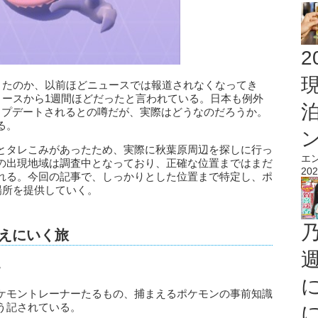
2
きたのか、以前ほどニュースでは報道されなくなってき
リースから1週間ほどだったと言われている。日本も例外
ップデートされるとの噂だが、実際はどうなのだろうか。
る。
とタレこみがあったため、実際に秋葉原周辺を探しに行っ
エ
の出現地域は調査中となっており、正確な位置まではまだ
202
れる。今回の記事で、しっかりとした位置まで特定し、ポ
場所を提供していく。
まえにいく旅
て
ケモントレーナーたるもの、捕まえるポケモンの事前知識
う記されている。