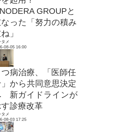
NODERA GROUPと
重なった「努力の積み
重ね」
ンタメ
6-08-05 16:00
うつ病治療、「医師任
せ」から共同意思決定
へ 新ガイドラインが
示す診療改革
ンタメ
6-08-03 17:25