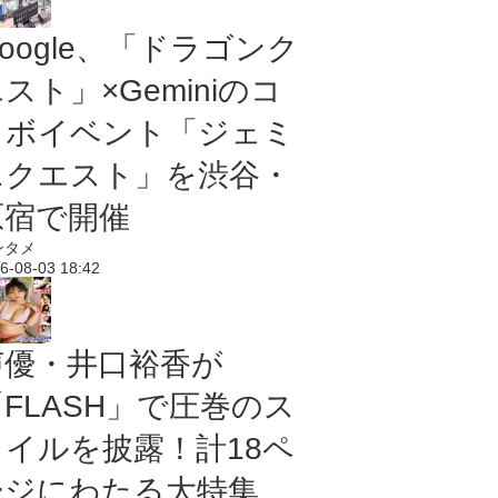
oogle、「ドラゴンク
スト」×Geminiのコ
ラボイベント「ジェミ
ニクエスト」を渋谷・
原宿で開催
ンタメ
6-08-03 18:42
声優・井口裕香が
「FLASH」で圧巻のス
タイルを披露！計18ペ
ージにわたる大特集