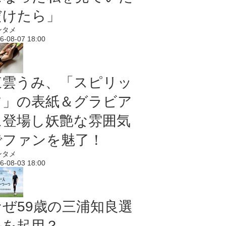
だけたら」
ンタメ
6-08-07 18:00
東雲うみ、「スピリッ
ツ」の表紙＆グラビア
に登場し妖艶な雰囲気
でファンを魅了！
ンタメ
6-08-03 18:00
なぜ59歳の三浦知良選
手を起用？