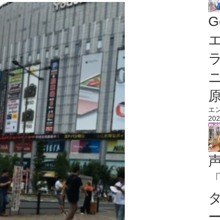
G
エ
エ
202