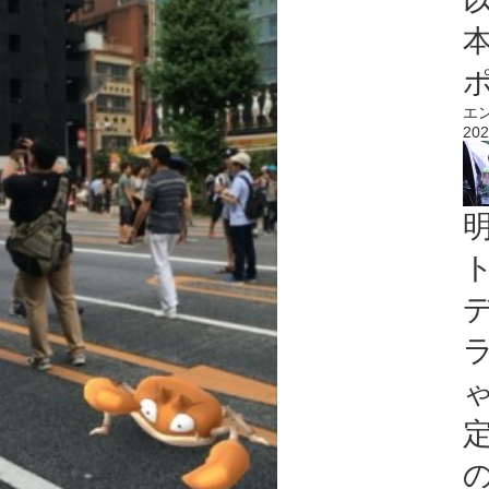
エ
202