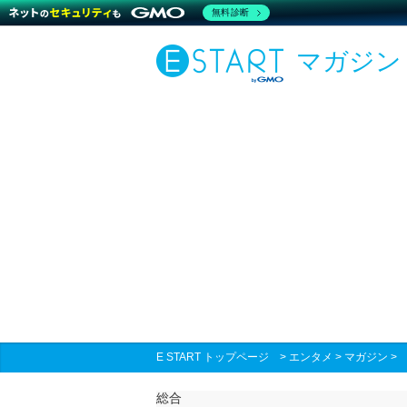
無料診断
マガジン
E START トップページ
>
エンタメ
>
マガジン
総合