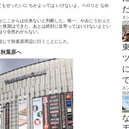
てもぜったいに ちかよっては いけないよ。ペロリと なめ
エ
がここからは出来ないと判断した。唯一、やみにうかぶと
202
と推測はできた。あとは絶対に近寄ってはいけないよとい
はり全然わからない。
信じて秋葉原周辺に行くことにした。
に秋葉原へ
エ
202