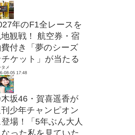
027年のF1全レースを
現地観戦！ 航空券・宿
泊費付き「夢のシーズ
ンチケット」が当たる
ンタメ
6-08-05 17:48
乃木坂46・賀喜遥香が
週刊少年チャンピオン
に登場！「5年ぶん大人
になった私を見ていた