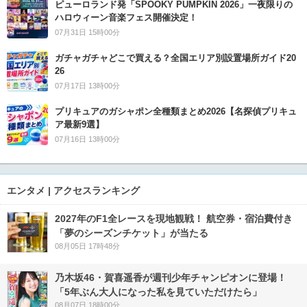
ピューロランド発「SPOOKY PUMPKIN 2026」一夜限りの
ハロウィーン音楽フェス開催決定！
07月31日 15時00分
ガチャガチャどこで買える？全国エリア別設置場所ガイド20
26
07月17日 13時00分
プリキュアのガシャポン全種類まとめ2026【名探偵プリキュ
ア最新9選】
07月16日 13時00分
エンタメ | アクセスランキング
2027年のF1全レースを現地観戦！ 航空券・宿泊費付き
「夢のシーズンチケット」が当たる
08月05日 17時48分
乃木坂46・賀喜遥香が週刊少年チャンピオンに登場！
「5年ぶん大人になった私を見ていただけたら」
08月07日 18時00分