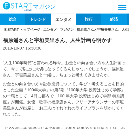
マガジン
総合
トレンド
旅行
経済
エンタメ
E START トップページ
エンタメ
マガジン
福原遥さんと宇垣美里さん、人生
福原遥さんと宇垣美里さん、人生計画を明かす
2019-10-07 16:30:36
“人生100年時代”と言われる昨今。お金との向き合い方や人生計画っ
て、今まで以上に大切になってくるんじゃないでしょうか。福原遥
さん、宇垣美里さんと一緒に、ちょっと考えてみませんか。
お金との向き合い方や証券投資について、学び・考えることを目的
とした企画「100年大学」の第2期『100年大学 投資はじめて学部』
の一環として、4日に都内で「100 年大学 投資はじめて学部 特別講
座」が開催。女優・歌手の福原遥さん、フリーアナウンサーの宇垣
美里さんが出席し、お二人はそれぞれのライフプランを明かしてく
れました。
『100 年大学 投資はじめて学部』の学生代表である福原さんは、今