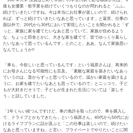
後も女優業・歌手業を続けていくつもりなのか問われると「ふふ。
続けていきたいですね。今は本当にお仕事が楽しいので、続けられ
れば、ずっと続けていきたいなあと思っています」と返答。仕事の
面以外で、20代から30代において実現したいことを聞かれると「ず
っと、家族に家を建てたいなあと思っていて。家族が住めるよう
な、ちょっと田舎とかに、大きな家を建てて、皆でゆっくり暮らし
たいなあって思っているんです」とのこと。ああ、なんて家族思い
なんでしょうか!!
「車も、今欲しいと思っているんです」という福原さんは、将来的
にお母さんになる可能性にも言及。「素敵な家庭を築きたいなあっ
ていうのは、昔からずっと思っているので。温かい家庭を築けるよ
うに、お家を建てたいなあとも思っているので」とニッコリ。子ど
もが大好きだそうで、子どもが生まれた生活については「楽しそ
う」と話していました。
「1年くらい経つんですけど、車の免許を取ったので、車を購入し
て、ドライブとかもできたら」という福原さん。40代から50代にお
けるライフプランに話が及ぶと「この仕事は楽しいので、続けたい
なあと思っていますね」と言い、プライベートでやりたいことに関