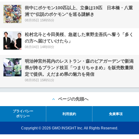
街中にポケモン100匹以上、立像は19匹 日本橋・八重
洲で“伝説のポケモン”を巡る謎解き
08月05日 15時55分
松村北斗と今田美桜、急逝した東野圭吾氏へ誓う「多く
の方へ届けていけたら」
08月04日 14時00分
明治神宮外苑内のレストラン・森のビアガーデンで新潟
県が誇るブランド枝豆「つまりちゃまめ」を販売数量限
定で提供。えだまめ県の魅力を発信
08月05日 15時51分
ページの先頭へ
プライバシー
利用規約
免責事項
ポリシー
Copyright © 2026 GMO INSIGHT Inc. All Rights Reserved.