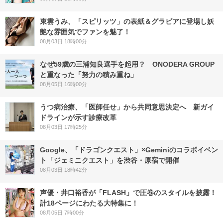
東雲うみ、「スピリッツ」の表紙＆グラビアに登場し妖
艶な雰囲気でファンを魅了！
08月03日 18時00分
なぜ59歳の三浦知良選手を起用？ ONODERA GROUP
と重なった「努力の積み重ね」
08月05日 16時00分
うつ病治療、「医師任せ」から共同意思決定へ 新ガイ
ドラインが示す診療改革
08月03日 17時25分
Google、「ドラゴンクエスト」×Geminiのコラボイベン
ト「ジェミニクエスト」を渋谷・原宿で開催
08月03日 18時42分
声優・井口裕香が「FLASH」で圧巻のスタイルを披露！
計18ページにわたる大特集に！
08月05日 7時00分