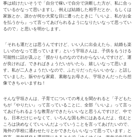
事は続けたいそうで「自分で稼いで自分で決断した方が、私に合っ
ているかなって思いますし、例えば結婚した相手だとか、もしくは
家族とか、誰かが何か大変な目に遭ったときに『いいよ、私がお金
を払うから』って言ってあげられるようになりたいなって思ってい
るので」と思いを明かします。
「それも運だとは思うんですけど、いい人に出会えたら、結婚も楽
しいのかなって思っています」という宇垣さんは、子供をもうける
可能性に話が及ぶと「授かりものなのでわからないんですけど、運
が良ければ。できればきょうだいがいたら、嬉しいなって思いま
す。私が二人きょうだいなので、ふたりだったらいいかな」と話し
ていました。賑やかな家庭、素敵なお母さん、宇垣さんだったら想
像できちゃいますね！
そんな宇垣さんは、子育てについての考えを聞かれると「子どもた
ちが『やりたい』って言っていることに、全部『いいよ』って言っ
てあげられるような教育ができたらいいなと思うんですけど、中で
も、日本だけじゃなくて、いろんな国も外にはあるんだよ、住むと
ころは決めなくていいんだよっていうことを言ってあげたいので、
海外の学校に通わせたりとかできたらいいなって思っています」と