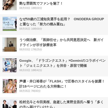
艶な雰囲気でファンを魅了！
08月03日 18時00分
なぜ59歳の三浦知良選手を起用？ ONODERA GROUP
と重なった「努力の積み重ね」
08月05日 16時00分
うつ病治療、「医師任せ」から共同意思決定へ 新ガイ
ドラインが示す診療改革
08月03日 17時25分
Google、「ドラゴンクエスト」×Geminiのコラボイベン
ト「ジェミニクエスト」を渋谷・原宿で開催
08月03日 18時42分
声優・井口裕香が「FLASH」で圧巻のスタイルを披露！
計18ページにわたる大特集に！
08月05日 7時00分
松村北斗と今田美桜、急逝した東野圭吾氏へ誓う「多く
の方へ届けていけたら」