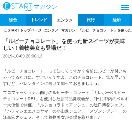
マガジン
総合
トレンド
旅行
経済
エンタメ
E START トップページ
エンタメ
マガジン
「ルビーチョコレート」を使った
「ルビーチョコレート」を使った新スイーツが美味
しい！着物美女も登場だ！
2019-10-09 20:00:13
「ルビーチョコレート」って知ってますか？名前にルビーが付いち
ゃってるだけに、すごいんですよ。このチョコレート。気が早いで
すけど、バレンタインに向けて知っておきましょう。
プロフェッショナル向けのルビーチョコレート「カレボー®ルビー
チョコレートRB1」を使用した新商品発表会が、2日に都内のベルギ
ー大使館で開催。「ルショコラドゥアッシュ」の辻口博啓シェフ、
「パティシエエスコヤマ」の小山進シェフ、「メゾンジブレー」の
江森宏之シェフ、そして着物美女が会場を彩りました！