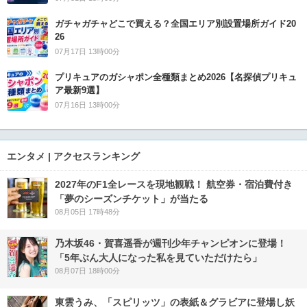
ガチャガチャどこで買える？全国エリア別設置場所ガイド20
26
07月17日 13時00分
プリキュアのガシャポン全種類まとめ2026【名探偵プリキュ
ア最新9選】
07月16日 13時00分
エンタメ | アクセスランキング
2027年のF1全レースを現地観戦！ 航空券・宿泊費付き
「夢のシーズンチケット」が当たる
08月05日 17時48分
乃木坂46・賀喜遥香が週刊少年チャンピオンに登場！
「5年ぶん大人になった私を見ていただけたら」
08月07日 18時00分
東雲うみ、「スピリッツ」の表紙＆グラビアに登場し妖