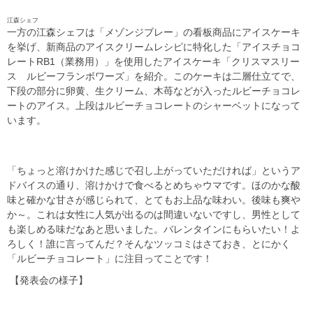
江森シェフ
一方の江森シェフは「メゾンジブレー」の看板商品にアイスケーキ
を挙げ、新商品のアイスクリームレシピに特化した「アイスチョコ
レートRB1（業務用）」を使用したアイスケーキ「クリスマスリー
ス ルビーフランボワーズ」を紹介。このケーキは二層仕立てで、
下段の部分に卵黄、生クリーム、木苺などが入ったルビーチョコレ
ートのアイス。上段はルビーチョコレートのシャーベットになって
います。
「ちょっと溶けかけた感じで召し上がっていただければ」というア
ドバイスの通り、溶けかけで食べるとめちゃウマです。ほのかな酸
味と確かな甘さが感じられて、とてもお上品な味わい。後味も爽や
か～。これは女性に人気が出るのは間違いないですし、男性として
も楽しめる味だなあと思いました。バレンタインにもらいたい！よ
ろしく！誰に言ってんだ？そんなツッコミはさておき、とにかく
「ルビーチョコレート」に注目ってことです！
【発表会の様子】