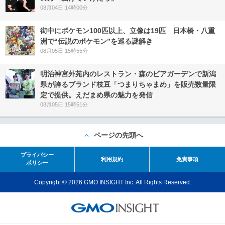
08月04日 14時00分
街中にポケモン100匹以上、立像は19匹 日本橋・八重
洲で“伝説のポケモン”を巡る謎解き
08月05日 15時55分
明治神宮外苑内のレストラン・森のビアガーデンで新潟
県が誇るブランド枝豆「つまりちゃまめ」を販売数量限
定で提供。えだまめ県の魅力を発信
08月05日 15時51分
ページの先頭へ
プライバシー
利用規約
免責事項
ポリシー
Copyright © 2026 GMO INSIGHT Inc. All Rights Reserved.