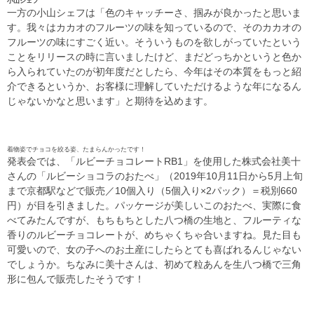
小山シェフ
一方の小山シェフは「色のキャッチーさ、掴みが良かったと思いま
す。我々はカカオのフルーツの味を知っているので、そのカカオの
フルーツの味にすごく近い。そういうものを欲しがっていたという
ことをリリースの時に言いましたけど、まだどっちかというと色か
ら入られていたのが初年度だとしたら、今年はその本質をもっと紹
介できるというか、お客様に理解していただけるような年になるん
じゃないかなと思います」と期待を込めます。
着物姿でチョコを絞る姿、たまらんかったです！
発表会では、「ルビーチョコレートRB1」を使用した株式会社美十
さんの「ルビーショコラのおたべ」（2019年10月11日から5月上旬
まで京都駅などで販売／10個入り（5個入り×2パック）＝税別660
円）が目を引きました。パッケージが美しいこのおたべ、実際に食
べてみたんですが、もちもちとした八つ橋の生地と、フルーティな
香りのルビーチョコレートが、めちゃくちゃ合いますね。見た目も
可愛いので、女の子へのお土産にしたらとても喜ばれるんじゃない
でしょうか。ちなみに美十さんは、初めて粒あんを生八つ橋で三角
形に包んで販売したそうです！