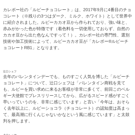
カレボー社の「ルビーチョコレート」は、2017年9月に4番目のチョ
コレート（※残りの3つはダーク、ミルク、ホワイト）として世界中
に紹介されました。ルビーカカオ豆から作られており、強い味と、
赤みがかった色が特徴です（着色料を一切使用しておらず、自然の
カカオ豆から出た色なんですって！）。カレボー社の専門性、選別
技術や加工技術によって、ルビーカカオ豆が「カレボー®ルビーチ
ョコレートRB1」となります。
辻口シェフ
去年のバレンタインデーでも、ものすごく人気を博した「ルビーチ
ョコレート」について、辻口シェフは「バレンタイン商戦を見て
も、ルビーを買い求めに来るお客様が非常に多くて、前回このベル
ギー大使館でプレスリリースしてから、広がるスピード感がすごく
早いっていうのを、非常に感じています」と言い「今年は、おそら
く去年以上に、ルビーショコラ（チョコレート）の認知度は高まっ
て、最高潮に行くんじゃないかなという風に感じています」と太鼓
判を押します。