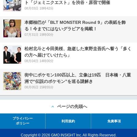
ト「ジェミニクエスト」を渋谷・原宿で開催
08月03日 18時42分
本郷柚巴が「BLT MONSTER Round 9」の表紙を飾
る！今までにはないグラビアを掲載！
07月31日 19時00分
松村北斗と今田美桜、急逝した東野圭吾氏へ誓う「多く
の方へ届けていけたら」
08月04日 14時00分
街中にポケモン100匹以上、立像は19匹 日本橋・八重
洲で“伝説のポケモン”を巡る謎解き
08月05日 15時55分
ページの先頭へ
プライバシー
利用規約
免責事項
ポリシー
Copyright © 2026 GMO INSIGHT Inc. All Rights Reserved.