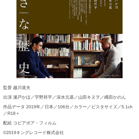
監督 越川道夫
出演 瀬戸かほ／宇野祥平／深水元基／山田キヌヲ／縄田かのん
作品データ 2019年／日本／106分／カラー／ビスタサイズ／5.1ch
／R18＋
配給 コピアポア・フィルム
©2019キングレコード株式会社