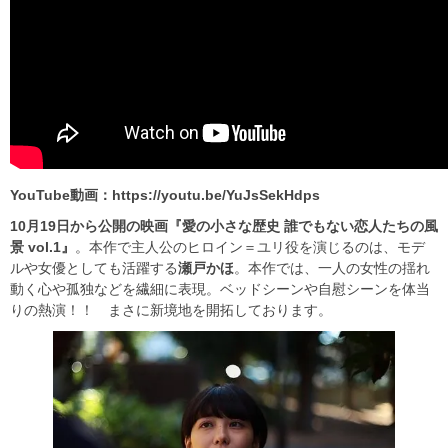
YouTube動画：
https://youtu.be/YuJsSekHdps
10月19日から公開の映画『愛の小さな歴史 誰でもない恋人たちの風
景 vol.1』
。本作で主人公のヒロイン＝ユリ役を演じるのは、モデ
ルや女優としても活躍する
瀬戸かほ
。本作では、一人の女性の揺れ
動く心や孤独などを繊細に表現。ベッドシーンや自慰シーンを体当
りの熱演！！ まさに新境地を開拓しております。