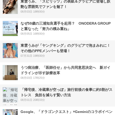
東雲うみ、「スピリッツ」の表紙＆グラビアに登場し妖
艶な雰囲気でファンを魅了！
08月03日 18時00分
なぜ59歳の三浦知良選手を起用？ ONODERA GROUP
と重なった「努力の積み重ね」
08月05日 16時00分
東雲うみが「ヤングキング」のグラビアで泡まみれに！
その他のPPEメンバーも登場！
07月31日 19時00分
うつ病治療、「医師任せ」から共同意思決定へ 新ガイ
ドラインが示す診療改革
08月03日 17時25分
「帰宅後、冷蔵庫が空っぽ」旅行前後の食事に約5割がス
トレス 負担を減らす賢い方法
08月01日 20時33分
Google、「ドラゴンクエスト」×Geminiのコラボイベン