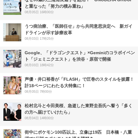
と重なった「努力の積み重ね」
08月05日 16時00分
うつ病治療、「医師任せ」から共同意思決定へ 新ガイ
ドラインが示す診療改革
08月03日 17時25分
Google、「ドラゴンクエスト」×Geminiのコラボイベン
ト「ジェミニクエスト」を渋谷・原宿で開催
08月03日 18時42分
声優・井口裕香が「FLASH」で圧巻のスタイルを披露！
計18ページにわたる大特集に！
08月05日 7時00分
松村北斗と今田美桜、急逝した東野圭吾氏へ誓う「多く
の方へ届けていけたら」
08月04日 14時00分
街中にポケモン100匹以上、立像は19匹 日本橋・八重