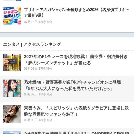
プリキュアのガシャポン全種類まとめ2026【名探偵プリキュ
ア最新9選】
07月16日 13時00分
エンタメ | アクセスランキング
2027年のF1全レースを現地観戦！ 航空券・宿泊費付き
「夢のシーズンチケット」が当たる
08月05日 17時48分
乃木坂46・賀喜遥香が週刊少年チャンピオンに登場！
「5年ぶん大人になった私を見ていただけたら」
08月07日 18時00分
東雲うみ、「スピリッツ」の表紙＆グラビアに登場し妖
艶な雰囲気でファンを魅了！
08月03日 18時00分
なぜ59歳の三浦知良選手を起用？ ONODERA GROUP