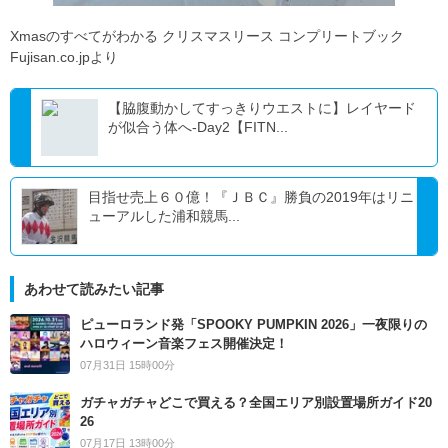
Xmasのすべてがわかる クリスマスリース コンプリートブック
Fujisan.co.jpより
【脇腹動かしてすっきりウエストに】レイヤード
が似合う体へ-Day2【FITN...
目指せ売上６０億！『ＪＢＣ』勝負の2019年はリニ
ューアルした浦和競馬...
あわせて読みたい記事
ピューロランド発「SPOOKY PUMPKIN 2026」一夜限りの
ハロウィーン音楽フェス開催決定！
07月31日 15時00分
ガチャガチャどこで買える？全国エリア別設置場所ガイド20
26
07月17日 13時00分