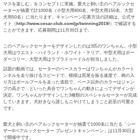
マスを楽しむ」をコンセプトに実施。愛犬と飼い主のペアルックセ
ーターが抽選で計1000名（小型犬用800名、中型犬用150名、大型
犬用50名）に当たります。キャンペーン応募方法の詳細は、公式サ
イト（
http://www.cesar-club.com/jp/twinning2019/
）で確認する
ことができます。応募期間は11月30日まで。
このペアルックセーターをデザインしたのは3匹のワンちゃん。小型
犬用はウエスト・ハイランド・ホワイト・テリア、中型犬用はボー
ダーコリー、大型犬用はラブラドゥードルが担当しました。
話題の動画では、セーターのベースカラーはワンちゃんがカラート
ンネルを走り抜けるスピードで、模様は尻尾を振る速度で、柄の入
り方はボールプールを走った道筋で、ベース以外のカラーはジャン
プの高さで…といった具合でワンちゃんの動きによってデザインが
決定。ワンちゃんがデザインした3種類のスペシャルセーターが完成
していきます。犬好きなら誰しもニヤけてしまうこと必至の可愛さ
です。
愛犬と飼い主のペアルックセーターが抽選で1000名に当たる「シー
ザー®ペアルックセーター プレゼントキャンペーン」は11月30日ま
で開催中です。