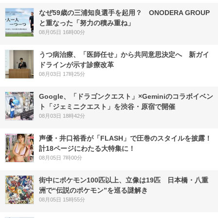
なぜ59歳の三浦知良選手を起用？ ONODERA GROUP
と重なった「努力の積み重ね」
08月05日 16時00分
うつ病治療、「医師任せ」から共同意思決定へ 新ガイ
ドラインが示す診療改革
08月03日 17時25分
Google、「ドラゴンクエスト」×Geminiのコラボイベン
ト「ジェミニクエスト」を渋谷・原宿で開催
08月03日 18時42分
声優・井口裕香が「FLASH」で圧巻のスタイルを披露！
計18ページにわたる大特集に！
08月05日 7時00分
街中にポケモン100匹以上、立像は19匹 日本橋・八重
洲で“伝説のポケモン”を巡る謎解き
08月05日 15時55分