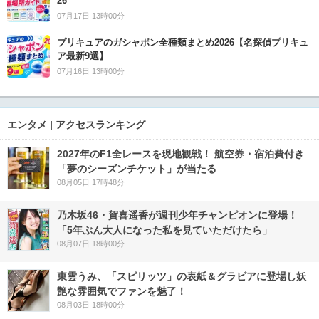
26
07月17日 13時00分
プリキュアのガシャポン全種類まとめ2026【名探偵プリキュ
ア最新9選】
07月16日 13時00分
エンタメ | アクセスランキング
2027年のF1全レースを現地観戦！ 航空券・宿泊費付き
「夢のシーズンチケット」が当たる
08月05日 17時48分
乃木坂46・賀喜遥香が週刊少年チャンピオンに登場！
「5年ぶん大人になった私を見ていただけたら」
08月07日 18時00分
東雲うみ、「スピリッツ」の表紙＆グラビアに登場し妖
艶な雰囲気でファンを魅了！
08月03日 18時00分