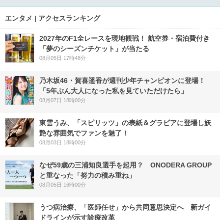
エンタメ | アクセスランキング
2027年のF1全レースを現地観戦！ 航空券・宿泊費付き
「夢のシーズンチケット」が当たる
08月05日 17時48分
乃木坂46・賀喜遥香が週刊少年チャンピオンに登場！
「5年ぶん大人になった私を見ていただけたら」
08月07日 18時00分
東雲うみ、「スピリッツ」の表紙＆グラビアに登場し妖
艶な雰囲気でファンを魅了！
08月03日 18時00分
なぜ59歳の三浦知良選手を起用？ ONODERA GROUP
と重なった「努力の積み重ね」
08月05日 16時00分
うつ病治療、「医師任せ」から共同意思決定へ 新ガイ
ドラインが示す診療改革