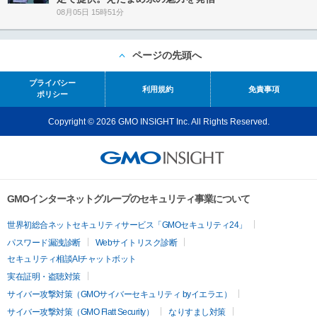
08月05日 15時51分
ページの先頭へ
プライバシー
利用規約
免責事項
ポリシー
Copyright © 2026 GMO INSIGHT Inc. All Rights Reserved.
GMOインターネットグループのセキュリティ事業について
世界初総合ネットセキュリティサービス「GMOセキュリティ24」
パスワード漏洩診断
Webサイトリスク診断
セキュリティ相談AIチャットボット
実在証明・盗聴対策
サイバー攻撃対策（GMOサイバーセキュリティ byイエラエ）
サイバー攻撃対策（GMO Flatt Security）
なりすまし対策