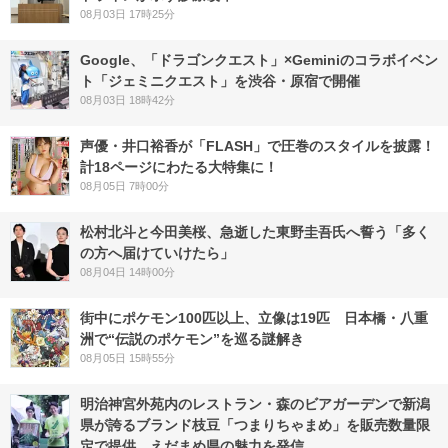
08月03日 17時25分
Google、「ドラゴンクエスト」×Geminiのコラボイベン
ト「ジェミニクエスト」を渋谷・原宿で開催
08月03日 18時42分
声優・井口裕香が「FLASH」で圧巻のスタイルを披露！
計18ページにわたる大特集に！
08月05日 7時00分
松村北斗と今田美桜、急逝した東野圭吾氏へ誓う「多く
の方へ届けていけたら」
08月04日 14時00分
街中にポケモン100匹以上、立像は19匹 日本橋・八重
洲で“伝説のポケモン”を巡る謎解き
08月05日 15時55分
明治神宮外苑内のレストラン・森のビアガーデンで新潟
県が誇るブランド枝豆「つまりちゃまめ」を販売数量限
定で提供。えだまめ県の魅力を発信