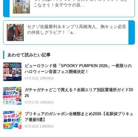
こなそう！女子ウケの良...
セクゾ佐藤勝利＆キンプリ高橋海人、胸キュン必至
の仲良しグラビア！「a...
あわせて読みたい記事
ピューロランド発「SPOOKY PUMPKIN 2026」一夜限りの
ハロウィーン音楽フェス開催決定！
07月31日 15時00分
ガチャガチャどこで買える？全国エリア別設置場所ガイド20
26
07月17日 13時00分
プリキュアのガシャポン全種類まとめ2026【名探偵プリキュ
ア最新9選】
07月16日 13時00分