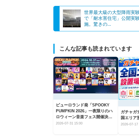
世界最大級の大型降雨実
で「耐水害住宅」公開実
施。驚きの...
こんな記事も読まれています
ピューロランド発「SPOOKY
PUMPKIN 2026」一夜限りのハ
ガチャガ
ロウィーン音楽フェス開催決
国エリア別
定！
2026-07-31 15:00
2026-07-17 