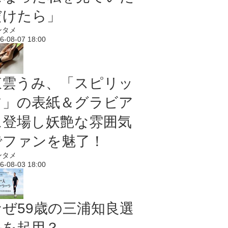
だけたら」
ンタメ
6-08-07 18:00
東雲うみ、「スピリッ
ツ」の表紙＆グラビア
に登場し妖艶な雰囲気
でファンを魅了！
ンタメ
6-08-03 18:00
なぜ59歳の三浦知良選
手を起用？