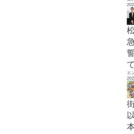
202
エ
202