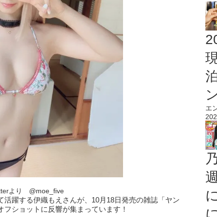
2
エ
202
itterより @moe_five
活躍する伊織もえさんが、10月18日発売の雑誌「ヤン
オフショットに反響が集まっています！