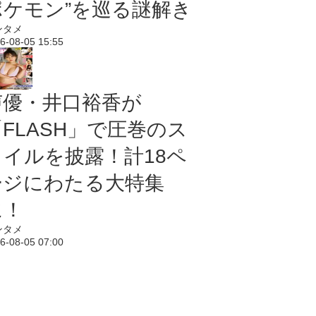
ポケモン”を巡る謎解き
ンタメ
6-08-05 15:55
声優・井口裕香が
「FLASH」で圧巻のス
タイルを披露！計18ペ
ージにわたる大特集
に！
ンタメ
6-08-05 07:00