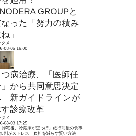
NODERA GROUPと
重なった「努力の積み
重ね」
ンタメ
6-08-05 16:00
うつ病治療、「医師任
せ」から共同意思決定
へ 新ガイドラインが
示す診療改革
ンタメ
6-08-03 17:25