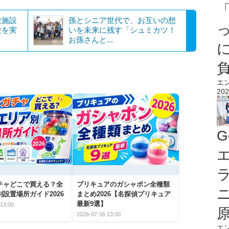
験施設
孫とシニア世代で、お互いの想
験を実
いを未来に残す「シュミカツ！
お孫さんと...
エ
202
G
エ
チャどこで買える？全
プリキュアのガシャポン全種類
設置場所ガイド2026
まとめ2026【名探偵プリキュア
最新9選】
13:00
2026-07-16 13:00
エ