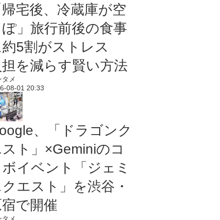
「帰宅後、冷蔵庫が空
っぽ」旅行前後の食事
に約5割がストレス
負担を減らす賢い方法
ンタメ
6-08-01 20:33
oogle、「ドラゴンク
スト」×Geminiのコ
ラボイベント「ジェミ
ニクエスト」を渋谷・
原宿で開催
ンタメ