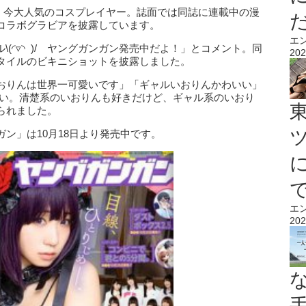
、今大人気のコスプレイヤー。誌面では同誌に連載中の漫
コラボグラビアを披露しています。
エ
ャル\(◜▿◝ )/ ヤングガンガン発売中だよ！」とコメント。同
202
タイルのビキニショットを披露しました。
おりんは世界一可愛いです」「ギャルいおりんかわいい」
愛い。清楚系のいおりんも好きだけど、ギャル系のいおり
られました。
ン」は10月18日より発売中です。
エ
202