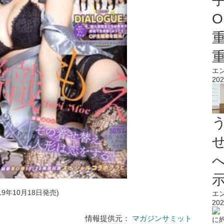
O
エ
202
19年10月18日発売)
エ
202
情報提供元：
マガジンサミット