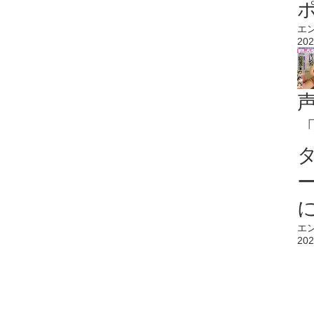
エ
202
エ
202