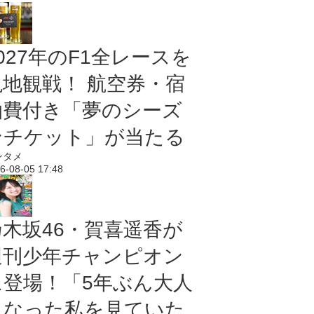
027年のF1全レースを
現地観戦！ 航空券・宿
泊費付き「夢のシーズ
ンチケット」が当たる
ンタメ
6-08-05 17:48
乃木坂46・賀喜遥香が
週刊少年チャンピオン
に登場！「5年ぶん大人
になった私を見ていた