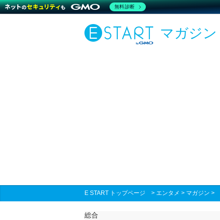
無料診断
マガジン
E START トップページ
>
エンタメ
>
マガジン
総合