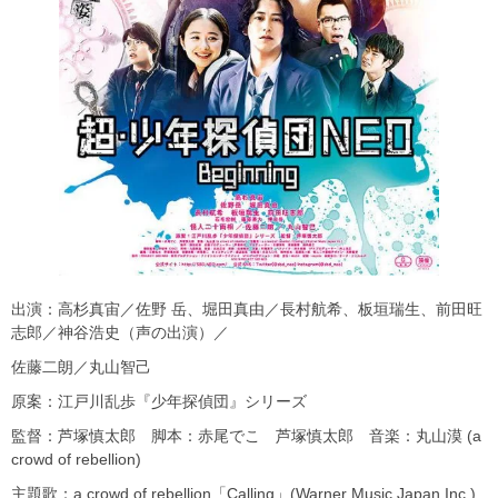
出演：高杉真宙／佐野 岳、堀田真由／長村航希、板垣瑞生、前田旺
志郎／神谷浩史（声の出演）／
佐藤二朗／丸山智己
原案：江戸川乱歩『少年探偵団』シリーズ
監督：芦塚慎太郎 脚本：赤尾でこ 芦塚慎太郎 音楽：丸山漠 (a
crowd of rebellion)
主題歌：a crowd of rebellion「Calling」(Warner Music Japan Inc.)