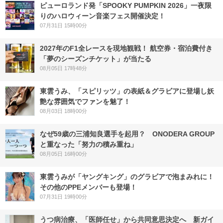
ピューロランド発「SPOOKY PUMPKIN 2026」一夜限
りのハロウィーン音楽フェス開催決定！
07月31日 15時00分
2027年のF1全レースを現地観戦！ 航空券・宿泊費付き
「夢のシーズンチケット」が当たる
08月05日 17時48分
東雲うみ、「スピリッツ」の表紙＆グラビアに登場し妖
艶な雰囲気でファンを魅了！
08月03日 18時00分
なぜ59歳の三浦知良選手を起用？ ONODERA GROUP
と重なった「努力の積み重ね」
08月05日 16時00分
東雲うみが「ヤングキング」のグラビアで泡まみれに！
その他のPPEメンバーも登場！
07月31日 19時00分
うつ病治療、「医師任せ」から共同意思決定へ 新ガイ