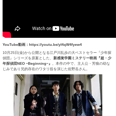
YouTube動画：https://youtu.be/yI4qW4fyew4
10月25日(金)から公開となる江戸川乱歩の大ベストセラー『少年探
偵団』シリーズを原案とした、
新感覚学園ミステリー映画『超・少
年探偵団NEO −Beginning−』
。本作の中で、主人公・芳狼の幼な
じみであり兄的存在のワタリ役を演じた佐野岳さん。