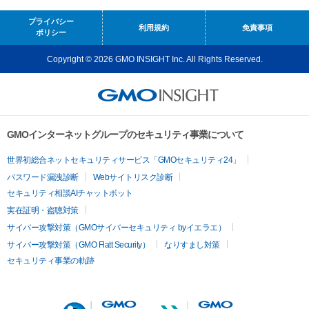
プライバシー
利用規約
免責事項
ポリシー
Copyright © 2026 GMO INSIGHT Inc. All Rights Reserved.
GMOインターネットグループのセキュリティ事業について
世界初総合ネットセキュリティサービス「GMOセキュリティ24」
パスワード漏洩診断
Webサイトリスク診断
セキュリティ相談AIチャットボット
実在証明・盗聴対策
サイバー攻撃対策（GMOサイバーセキュリティ byイエラエ）
サイバー攻撃対策（GMO Flatt Security）
なりすまし対策
セキュリティ事業の軌跡