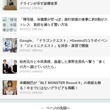
ドラインが示す診療改革
08月03日 17時25分
「帰宅後、冷蔵庫が空っぽ」旅行前後の食事に約5割がス
トレス 負担を減らす賢い方法
08月01日 20時33分
Google、「ドラゴンクエスト」×Geminiのコラボイベン
ト「ジェミニクエスト」を渋谷・原宿で開催
08月03日 18時42分
松村北斗と今田美桜、急逝した東野圭吾氏へ誓う「多く
の方へ届けていけたら」
08月04日 14時00分
本郷柚巴が「BLT MONSTER Round 9」の表紙を飾
る！今までにはないグラビアを掲載！
07月31日 19時00分
ページの先頭へ