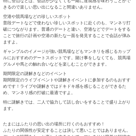
特に登山などは、会話が少なくても一緒に達成感を味わうことがで
きるので楽しい思い出になること間違いありません。
空港や競馬場などの珍しいスポット
普段デートなどで使わない珍しいスポットに赴くのも、マンネリ打
破につながります。普通のデートと違い、空港などでデートをする
ことで旅行の計画や空港の新たな一面を発見することで会話が弾み
ますよ。
ギャンブルのイメージが強い競馬場などもマンネリを感じるカップ
ルにおすすめのデートスポットです。賭け事をしなくても、競馬場
グルメや馬との触れ合いなどを楽しむことができます。
期間限定の謎解きなどのイベント
期間限定のライブイベントや謎解きイベントに参加するのもおすす
めです！ライブや謎解きではドキドキ感を感じることができるた
め、マンネリ感の打破に最適ですよ。
特に謎解きでは、二人で協力して話し合いをすることで盛り上がり
ます。
たまにはふたりの思い出の場所に行くのもおすすめ！
ふたりの関係性が安定することは決して悪いことではありません。