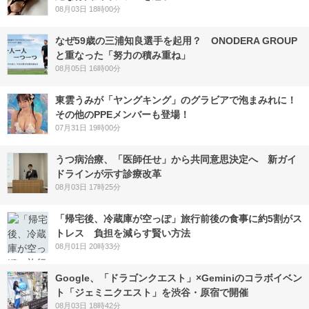
08月03日 18時00分
なぜ59歳の三浦知良選手を起用？ ONODERA GROUP
と重なった「努力の積み重ね」
08月05日 16時00分
東雲うみが「ヤングキング」のグラビアで泡まみれに！
その他のPPEメンバーも登場！
07月31日 19時00分
うつ病治療、「医師任せ」から共同意思決定へ 新ガイ
ドラインが示す診療改革
08月03日 17時25分
「帰宅後、冷蔵庫が空っぽ」旅行前後の食事に約5割がス
トレス 負担を減らす賢い方法
08月01日 20時33分
Google、「ドラゴンクエスト」×Geminiのコラボイベン
ト「ジェミニクエスト」を渋谷・原宿で開催
08月03日 18時42分