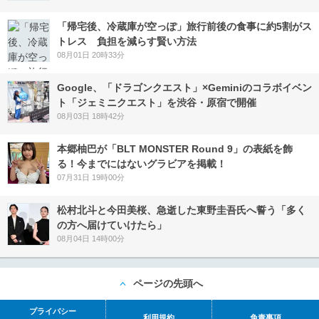
「帰宅後、冷蔵庫が空っぽ」旅行前後の食事に約5割がス
トレス 負担を減らす賢い方法
08月01日 20時33分
Google、「ドラゴンクエスト」×Geminiのコラボイベン
ト「ジェミニクエスト」を渋谷・原宿で開催
08月03日 18時42分
本郷柚巴が「BLT MONSTER Round 9」の表紙を飾
る！今までにはないグラビアを掲載！
07月31日 19時00分
松村北斗と今田美桜、急逝した東野圭吾氏へ誓う「多く
の方へ届けていけたら」
08月04日 14時00分
ページの先頭へ
プライバシー
利用規約
免責事項