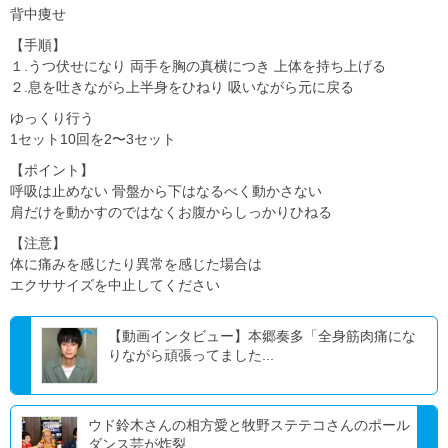
背中痩せ
【手順】
１.うつ伏せになり 両手を胸の真横につき 上体を持ち上げる
２.息を吐きながら上半身をひねり 吸いながら元に戻る
ゆっくり行う
1セット10回を2〜3セット
【ポイント】
呼吸は止めない 骨盤から下はなるべく動かさない
肩だけを動かすのではなくお腹からしっかりひねる
【注意】
体に痛みを感じたり異常を感じた場合は
エクササイズを中止してください
【動画インタビュー】本郷奏多「全身筋肉痛にな
りながら頑張ってました...
ウド鈴木さんの相方愛と牧野ステテコさんのポール
ダンス芸が炸裂