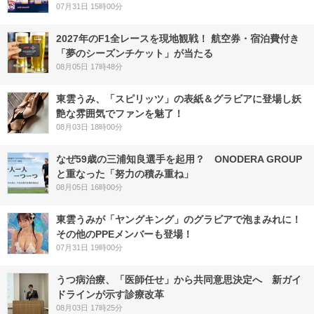
07月31日 15時00分
2027年のF1全レースを現地観戦！ 航空券・宿泊費付き
「夢のシーズンチケット」が当たる
08月05日 17時48分
東雲うみ、「スピリッツ」の表紙＆グラビアに登場し妖
艶な雰囲気でファンを魅了！
08月03日 18時00分
なぜ59歳の三浦知良選手を起用？ ONODERA GROUP
と重なった「努力の積み重ね」
08月05日 16時00分
東雲うみが「ヤングキング」のグラビアで泡まみれに！
その他のPPEメンバーも登場！
07月31日 19時00分
うつ病治療、「医師任せ」から共同意思決定へ 新ガイ
ドラインが示す診療改革
08月03日 17時25分