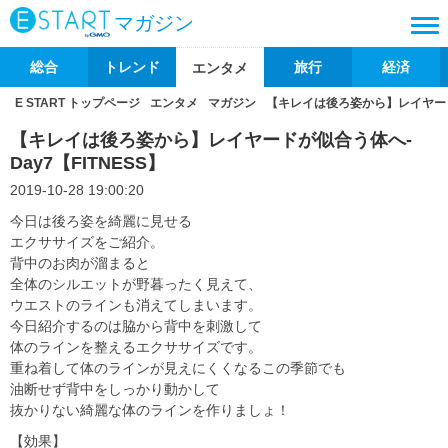
マガジン
総合
トレンド
旅行
経済
エンタメ
E START トップページ
エンタメ
マガジン
【キレイは後ろ姿から】レイヤードが
【キレイは後ろ姿から】レイヤードが似合う体へ-
Day7【FITNESS】
2019-10-28 19:00:20
今日は後ろ姿を綺麗に見せる
エクササイズをご紹介。
背中のお肉が溜まると
全体のシルエットが野暮ったく見えて、
ウエストのラインも消えてしまいます。
今日紹介するのは脇から背中を刺激して
体のラインを整えるエクササイズです。
重ね着して体のラインが見えにくくなるこの季節でも
油断せず背中をしっかり動かして
抜かりない綺麗な体のラインを作りましょ！
【効果】