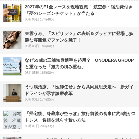
2027年のF1全レースを現地観戦！ 航空券・宿泊費付き
「夢のシーズンチケット」が当たる
08月05日 17時48分
東雲うみ、「スピリッツ」の表紙＆グラビアに登場し妖
艶な雰囲気でファンを魅了！
08月03日 18時00分
なぜ59歳の三浦知良選手を起用？ ONODERA GROUP
と重なった「努力の積み重ね」
08月05日 16時00分
うつ病治療、「医師任せ」から共同意思決定へ 新ガイ
ドラインが示す診療改革
08月03日 17時25分
「帰宅後、冷蔵庫が空っぽ」旅行前後の食事に約5割がス
トレス 負担を減らす賢い方法
08月01日 20時33分