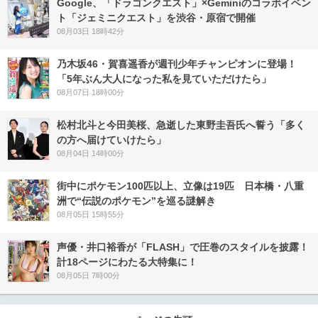
Google、「ドラゴンクエスト」×Geminiのコラボイベン
ト「ジェミニクエスト」を渋谷・原宿で開催
08月03日 18時42分
乃木坂46・賀喜遥香が週刊少年チャンピオンに登場！
「5年ぶん大人になった私を見ていただけたら」
08月07日 18時00分
松村北斗と今田美桜、急逝した東野圭吾氏へ誓う「多く
の方へ届けていけたら」
08月04日 14時00分
街中にポケモン100匹以上、立像は19匹 日本橋・八重
洲で“伝説のポケモン”を巡る謎解き
08月05日 15時55分
声優・井口裕香が「FLASH」で圧巻のスタイルを披露！
計18ページにわたる大特集に！
08月05日 7時00分