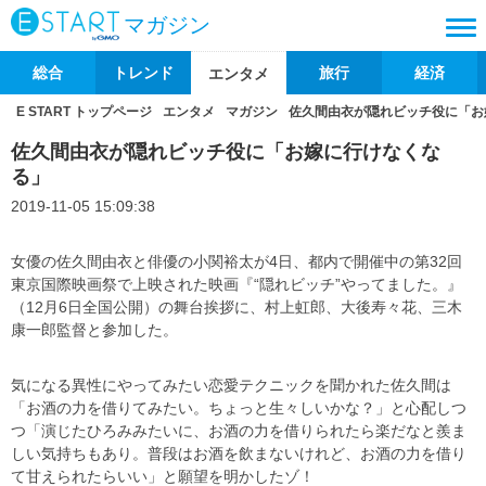
マガジン
総合
トレンド
旅行
経済
エンタメ
E START トップページ
エンタメ
マガジン
佐久間由衣が隠れビッチ役に「お
佐久間由衣が隠れビッチ役に「お嫁に行けなくな
る」
2019-11-05 15:09:38
女優の佐久間由衣と俳優の小関裕太が4日、都内で開催中の第32回
東京国際映画祭で上映された映画『“隠れビッチ”やってました。』
（12月6日全国公開）の舞台挨拶に、村上虹郎、大後寿々花、三木
康一郎監督と参加した。
気になる異性にやってみたい恋愛テクニックを聞かれた佐久間は
「お酒の力を借りてみたい。ちょっと生々しいかな？」と心配しつ
つ「演じたひろみみたいに、お酒の力を借りられたら楽だなと羨ま
しい気持ちもあり。普段はお酒を飲まないけれど、お酒の力を借り
て甘えられたらいい」と願望を明かしたゾ！