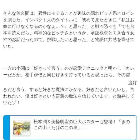
そんな佐久間は、異性にモテることが趣味の隠れビッチ系ヒロイン
を演じた。インパクト大のタイトルに「初めて見たときに『私はお
嫁に行けなくなるのかなぁ…？』と思った」と戦々恐々も「でも台
本を読んだら、精神的なビッチさというか、承認欲求と向き合う女
性のお話だったので、挑戦したいと思った」と物語に共感を寄せて
いた。
一方の小関は「好きって言う」のが恋愛テクニックと明かし「カレ
ーだとか、相手が僕と同じ好きを持っていると思ったら、その都
度好
きだと言う。すると好きな魔法にかかる。好きだと言いたいし、言
われたい。僕は好きという言葉の魔法を信じています」と熱弁して
いたゾ！
松本潤＆美輪明宏の巨大ポスターも登場！「きの
この山・たけのこの里」...