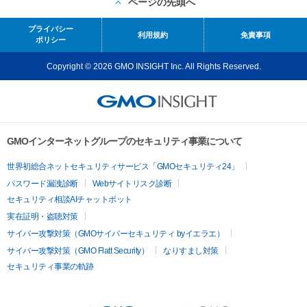
ページの先頭へ
プライバシー
利用規約
免責事項
ポリシー
Copyright © 2026 GMO INSIGHT Inc. All Rights Reserved.
GMOインターネットグループのセキュリティ事業について
世界初総合ネットセキュリティサービス「GMOセキュリティ24」
パスワード漏洩診断
Webサイトリスク診断
セキュリティ相談AIチャットボット
実在証明・盗聴対策
サイバー攻撃対策（GMOサイバーセキュリティ byイエラエ）
サイバー攻撃対策（GMO Flatt Security）
なりすまし対策
セキュリティ事業の軌跡