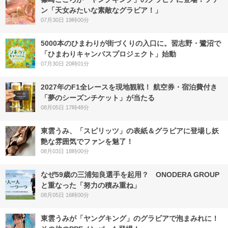
ン「天女みたいな素敵なグラビア！」
07月30日 19時00分
5000本のひまわりが街づくりの入口に。習志野・鷺沼で
「ひまわりキャンパスプロジェクト」始動
07月30日 20時01分
2027年のF1全レースを現地観戦！ 航空券・宿泊費付き
「夢のシーズンチケット」が当たる
08月05日 17時48分
東雲うみ、「スピリッツ」の表紙＆グラビアに登場し妖
艶な雰囲気でファンを魅了！
08月03日 18時00分
なぜ59歳の三浦知良選手を起用？ ONODERA GROUP
と重なった「努力の積み重ね」
08月05日 16時00分
東雲うみが「ヤングキング」のグラビアで泡まみれに！