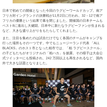
日本で初めての開催となった今回のラグビーワールドカップ。南ア
フリカ対イングランドの決勝戦が11月2日に行われ、32－12で南ア
フリカの優勝という結果で幕を閉じました。開催国の日本チームも
ベスト8に進出し大健闘。日本中に新たなラグビーファンが生まれる
など、大きな盛り上がりをもたらしてくれました。
また、注目を集めたのは試合だけでなく各国のチームがキャンプを
行った場所もその一つです。中でもニュージーランド代表 「ALL
BLACKS」のホスト市となった柏市では、「柏 ラグビースクール」
の子どもたちがオリジナルの「柏ハカ」を披露。その様子は大会公
式ツイッターにも投稿され、242 万回以上も再生されるなど、国内
外で大きな話題となりました。