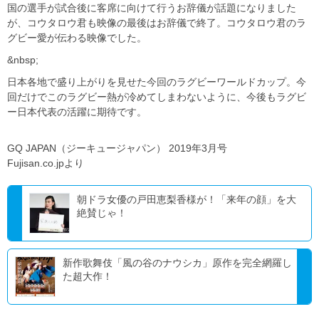
国の選手が試合後に客席に向けて行うお辞儀が話題になりました
が、コウタロウ君も映像の最後はお辞儀で終了。コウタロウ君のラ
グビー愛が伝わる映像でした。
&nbsp;
日本各地で盛り上がりを見せた今回のラグビーワールドカップ。今
回だけでこのラグビー熱が冷めてしまわないように、今後もラグビ
ー日本代表の活躍に期待です。
GQ JAPAN（ジーキュージャパン） 2019年3月号
Fujisan.co.jpより
朝ドラ女優の戸田恵梨香様が！「来年の顔」を大
絶賛じゃ！
新作歌舞伎「風の谷のナウシカ」原作を完全網羅し
た超大作！