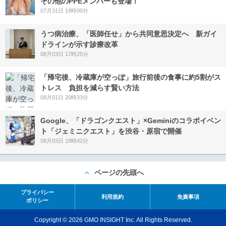
その他のPPEメンバーも登場！
07月31日 19時00分
うつ病治療、「医師任せ」から共同意思決定へ 新ガイ
ドラインが示す診療改革
08月03日 17時25分
「帰宅後、冷蔵庫が空っぽ」旅行前後の食事に約5割がス
トレス 負担を減らす賢い方法
08月01日 20時33分
Google、「ドラゴンクエスト」×Geminiのコラボイベン
ト「ジェミニクエスト」を渋谷・原宿で開催
08月03日 18時42分
ページの先頭へ
プライバシー
利用規約
免責事項
ポリシー
Copyright © 2026 GMO INSIGHT Inc. All Rights Reserved.