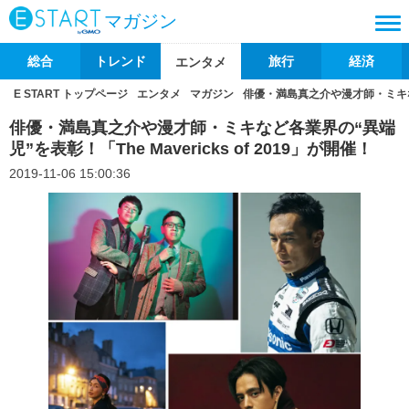
マガジン
総合
トレンド
旅行
経済
エンタメ
E START トップページ
エンタメ
マガジン
俳優・満島真之介や漫才師・ミキなど各
俳優・満島真之介や漫才師・ミキなど各業界の“異端
児”を表彰！「The Mavericks of 2019」が開催！
2019-11-06 15:00:36