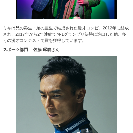
ミキは兄の昴生・弟の亜生で結成された漫才コンビ。2012年に結成
され、2017年から2年連続でⅯ-1グランプリ決勝に進出した他、多
くの漫才コンテストで賞を獲得しています。
スポーツ部門
佐藤
琢磨さん