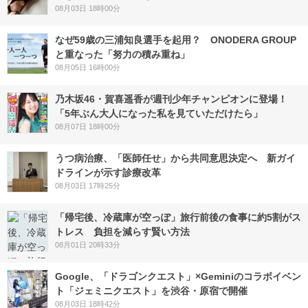
08月03日 18時00分
なぜ59歳の三浦知良選手を起用？ ONODERA GROUP
と重なった「努力の積み重ね」
08月05日 16時00分
乃木坂46・賀喜遥香が週刊少年チャンピオンに登場！
「5年ぶん大人になった私を見ていただけたら」
08月07日 18時00分
うつ病治療、「医師任せ」から共同意思決定へ 新ガイ
ドラインが示す診療改革
08月03日 17時25分
「帰宅後、冷蔵庫が空っぽ」旅行前後の食事に約5割がス
トレス 負担を減らす賢い方法
08月01日 20時33分
Google、「ドラゴンクエスト」×Geminiのコラボイベン
ト「ジェミニクエスト」を渋谷・原宿で開催
08月03日 18時42分