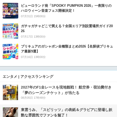
ピューロランド発「SPOOKY PUMPKIN 2026」一夜限りの
ハロウィーン音楽フェス開催決定！
07月31日 15時00分
ガチャガチャどこで買える？全国エリア別設置場所ガイド20
26
07月17日 13時00分
プリキュアのガシャポン全種類まとめ2026【名探偵プリキュ
ア最新9選】
07月16日 13時00分
エンタメ | アクセスランキング
2027年のF1全レースを現地観戦！ 航空券・宿泊費付き
「夢のシーズンチケット」が当たる
08月05日 17時48分
東雲うみ、「スピリッツ」の表紙＆グラビアに登場し妖
艶な雰囲気でファンを魅了！