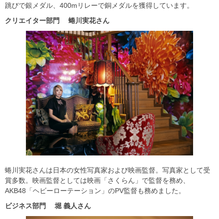
跳びで銀メダル、400mリレーで銅メダルを獲得しています。
クリエイター部門
蜷川実花さん
蜷川実花さんは日本の女性写真家および映画監督。写真家として受
賞多数。映画監督としては映画「さくらん」で監督を務め、
AKB48「ヘビーローテーション」のPV監督も務めました。
ビジネス部門
堀
義人さん