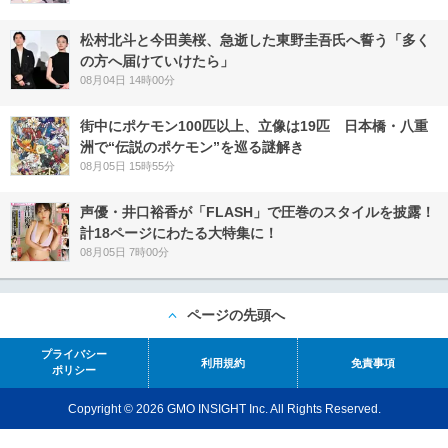
松村北斗と今田美桜、急逝した東野圭吾氏へ誓う「多く
の方へ届けていけたら」
08月04日 14時00分
街中にポケモン100匹以上、立像は19匹 日本橋・八重
洲で“伝説のポケモン”を巡る謎解き
08月05日 15時55分
声優・井口裕香が「FLASH」で圧巻のスタイルを披露！
計18ページにわたる大特集に！
08月05日 7時00分
ページの先頭へ
プライバシー
利用規約
免責事項
ポリシー
Copyright © 2026 GMO INSIGHT Inc. All Rights Reserved.