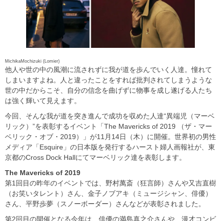
MichikaMochizuki (Lomier)
他人や世の中の風潮に流されずに我が道を歩んでいく人達。憧れて
しまいますよね。人と違ったことをすれば批判されてしまうような
世の中だからこそ、自分の信念を曲げずに物事を成し遂げる人たち
は強く輝いて見えます。
今回、そんな我が道を突き進んで成功を収めた人達“異端児（マーベ
リック）”を表彰するイベント「The Mavericks of 2019 （ザ・マー
ベリック・オブ・2019）」が11月14日（木）に開催。世界初の男性
メディア「Esquire」の日本版を発行するハースト婦人画報社が、東
京都のCross Dock Hallにてマーベリック達を表彰します。
The Mavericks of 2019
第1回目の昨年のイベントでは、野村萬斎（狂言師）さんや又吉直樹
（お笑いタレント）さん、金子ノブアキ（ミュージシャン、俳優）
さん、平野歩夢（スノーボーダー）さんなどが表彰されました。
第2回目の開催となる今年は、俳優の満島真之介さんや、漫才コンビ