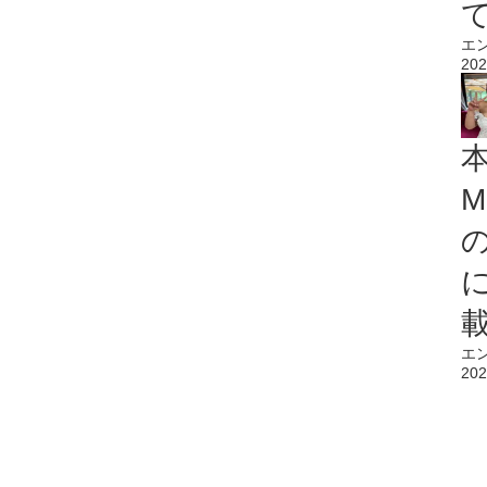
エ
202
M
エ
202