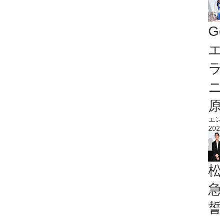
G
エ
エ
202