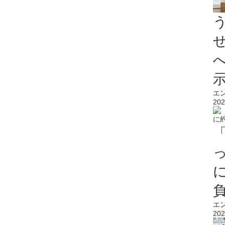
エ
202
エ
202