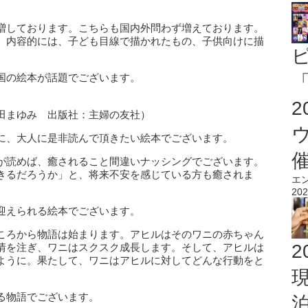
増しております。こちらも国内外問わず増えております。
。内容的には、子ども目線で描かれたもの、子供向けに描
。
国の絵本が話題でございます。
「
田まゆみ 出版社：主婦の友社）
に、大人に是非読んで頂きたい絵本でございます。
が読めば、癒されること間違いナッシングでございます。
きるだろうか」と、将来不安を感じている方も癒されま
エ
202
迎えられる絵本でございます。
ころから物語は始まります。アヒルはそのワニの赤ちゃん
2
情を注ぎ、ワニはスクスク成長します。そして、アヒルは
ように。果たして、ワニはアヒルに対してどんな行動をと
る物語でございます。