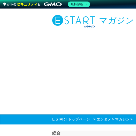
無料診断
マガジン
E START トップページ
>
エンタメ
>
マガジン
総合