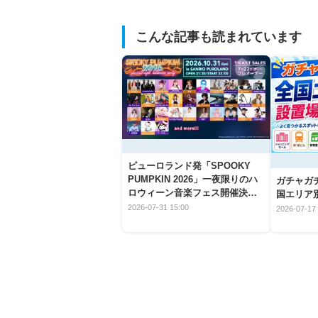
こんな記事も読まれています
ピューロランド発「SPOOKY
PUMPKIN 2026」一夜限りのハ
ガチャガ
ロウィーン音楽フェス開催決
国エリア別
定！
2026-07-31 15:00
2026-07-17 