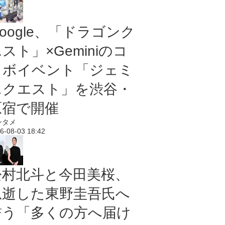
oogle、「ドラゴンク
スト」×Geminiのコ
ラボイベント「ジェミ
ニクエスト」を渋谷・
原宿で開催
ンタメ
6-08-03 18:42
松村北斗と今田美桜、
急逝した東野圭吾氏へ
誓う「多くの方へ届け