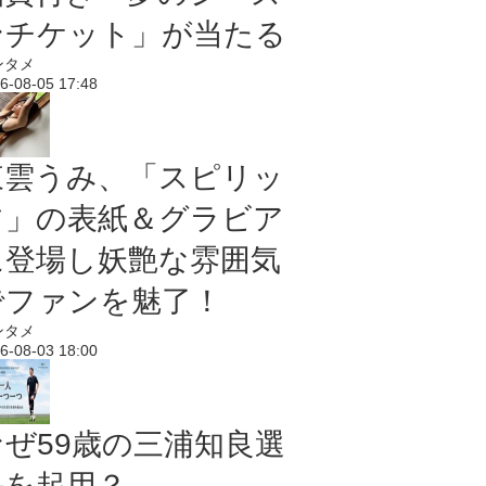
ンチケット」が当たる
ンタメ
6-08-05 17:48
東雲うみ、「スピリッ
ツ」の表紙＆グラビア
に登場し妖艶な雰囲気
でファンを魅了！
ンタメ
6-08-03 18:00
なぜ59歳の三浦知良選
手を起用？