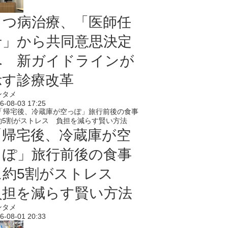
うつ病治療、「医師任
せ」から共同意思決定
へ 新ガイドラインが
示す診療改革
ンタメ
6-08-03 17:25
「帰宅後、冷蔵庫が空
っぽ」旅行前後の食事
に約5割がストレス
負担を減らす賢い方法
ンタメ
6-08-01 20:33