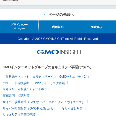
ページの先頭へ
プライバシー
利用規約
免責事項
ポリシー
Copyright © 2026 GMO INSIGHT Inc. All Rights Reserved.
GMOインターネットグループのセキュリティ事業について
世界初総合ネットセキュリティサービス「GMOセキュリティ24」
パスワード漏洩診断
Webサイトリスク診断
セキュリティ相談AIチャットボット
実在証明・盗聴対策
サイバー攻撃対策（GMOサイバーセキュリティ byイエラエ）
サイバー攻撃対策（GMO Flatt Security）
なりすまし対策
セキュリティ事業の軌跡