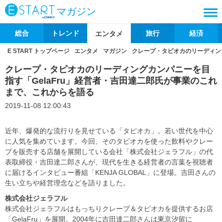
マガジン
総合
トレンド
旅行
経済
エンタメ
E START トップページ
エンタメ
マガジン
クレープ・タピオカのリーディング
クレープ・タピオカのリーディングカンパニーを目
指す「GelaFru」経営者・吉田達二郎氏が事業のこれ
まで、これからを語る
2019-11-08 12:00:43
近年、爆発的な流行りを見せている「タピオカ」。若い世代を中心
に人気を集めています。今回、そのタピオカを使った飲料やクレー
プを販売する店舗を展開している会社「株式会社ジェラフル」の代
表取締役・吉田達二郎さんが、現代を生きる経営者の言葉を視聴者
に届けるインタビュー番組「KENJA GLOBAL」に登場。吉田さんの
生い立ちや経営理念などを語りました。
株式会社ジェラフル
株式会社ジェラフルはもっちりクレープ＆タピオカを提供するお店
「GelaFru」を展開。2004年に吉田達二郎さんは東京汐留に