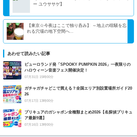
ー ユウササゲ】
【東京☆今夜はここで独り呑み】 ～地上の喧騒を忘
れる穴場の地下空間へ...
あわせて読みたい記事
ピューロランド発「SPOOKY PUMPKIN 2026」一夜限りの
ハロウィーン音楽フェス開催決定！
07月31日 15時00分
ガチャガチャどこで買える？全国エリア別設置場所ガイド20
26
07月17日 13時00分
プリキュアのガシャポン全種類まとめ2026【名探偵プリキュ
ア最新9選】
07月16日 13時00分