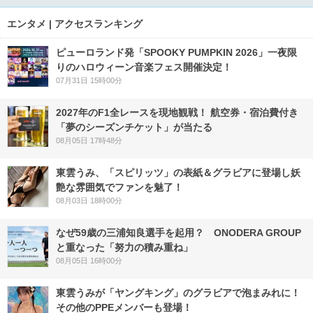
エンタメ | アクセスランキング
ピューロランド発「SPOOKY PUMPKIN 2026」一夜限
りのハロウィーン音楽フェス開催決定！
07月31日 15時00分
2027年のF1全レースを現地観戦！ 航空券・宿泊費付き
「夢のシーズンチケット」が当たる
08月05日 17時48分
東雲うみ、「スピリッツ」の表紙＆グラビアに登場し妖
艶な雰囲気でファンを魅了！
08月03日 18時00分
なぜ59歳の三浦知良選手を起用？ ONODERA GROUP
と重なった「努力の積み重ね」
08月05日 16時00分
東雲うみが「ヤングキング」のグラビアで泡まみれに！
その他のPPEメンバーも登場！