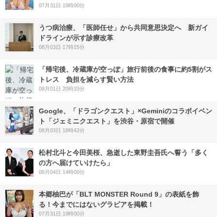
07月31日 19時00分
うつ病治療、「医師任せ」から共同意思決定へ 新ガイ
ドラインが示す診療改革
08月03日 17時25分
「帰宅後、冷蔵庫が空っぽ」旅行前後の食事に約5割がス
トレス 負担を減らす賢い方法
08月01日 20時33分
Google、「ドラゴンクエスト」×Geminiのコラボイベン
ト「ジェミニクエスト」を渋谷・原宿で開催
08月03日 18時42分
松村北斗と今田美桜、急逝した東野圭吾氏へ誓う「多く
の方へ届けていけたら」
08月04日 14時00分
本郷柚巴が「BLT MONSTER Round 9」の表紙を飾
る！今までにはないグラビアを掲載！
07月31日 19時00分