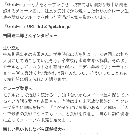
「GelaFru」一号店をオープンさせ、現在では店舗数が数十店舗を
超えるチェーン店に。注文を受けてから焼くこだわりのクレープ生
地や新鮮なフルーツを使った商品が人気を集めています。
「GelaFru」URL
http://gelafru.jp/
吉田達二郎さんインタビュー
生い立ち
神奈川県出身の吉田さん。学生時代は人を和ませ、友達同士の和を
大切にして過ごしていたそう。卒業後は水道業界へ就職。その後、
モデルとしてスカウトされ芸能の道へ。モデル業界ではオーディシ
ョンを30回受けて1つ受かれば良い方だった、そういったこともあ
り精神的に鍛えられたと語ります。
クレープ業界へ
モデルとして活動を続ける中、知り合いからスイーツ屋を探してい
るという話を受けた吉田さん。当時はまだ未完成な状態だったクレ
ープ業界に興味を持ち、「この業界には勝機がある」と確信。「人
生で最後の挑戦になってもいい」と挑戦を決意し、自ら店舗の現場
に立ってクレープを販売し始めます。
悔しい思いもしながら店舗拡大へ