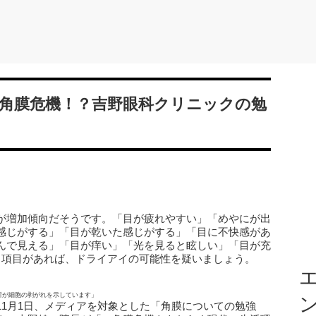
角膜危機！？吉野眼科クリニックの勉
が増加傾向だそうです。「目が疲れやすい」「めやにが出
感じがする」「目が乾いた感じがする」「目に不快感があ
んで見える」「目が痒い」「光を見ると眩しい」「目が充
る項目があれば、ドライアイの可能性を疑いましょう。
エ
所が細胞の剥がれを示しています」
1月1日、メディアを対象とした「角膜についての勉強