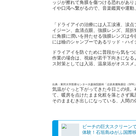
ッジが擦れて角膜を傷つける恐れがあり
イや口渇へ繋がるので、音楽鑑賞や運動
「ドライアイの治療には人工涙液、涙点
イジーン、血清点眼、強膜レンズ、屈折
に角膜に潤いを持たせる強膜レンズは今
には瞼のシャンプーであるリッド・ハイ
ドライアイを防ぐために普段から気をつ
作業の場合は、視線が若干下向きになる
ス対策としては入浴、温泉浴がオススメ
出典：東邦大学医療センター大森病院眼科「点状表層角膜症（SPK
気温がぐっと下がってきた今日この頃。
て、暖房を点けたまま化粧を落とさず風
そのままむき出しになっている、人間の
ビーチの巨大スクリーン
体験！石垣島ゆがふ国際