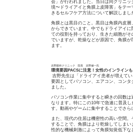
会」が行われました。当日は同クリニッ
境〜ドライアイと角膜上皮障害」をテー
きるセルフケア方法について解説しまし
角膜とは黒目のこと。黒目は角膜内皮層
からできています。中でもドライアイに
ての役割を持っており、生きた細胞がそ
でいますが、乾燥などが原因で、角膜が
ます。
吉野眼科クリニック 院長 吉野健一氏
環境要因
PACS
に注意！女性のインラインも
吉野先生は「ドライアイ患者が増えてい
要因としてパソコン、エアコン、コンタク
ました。
パソコン作業に集中すると瞬きの回数は
なります。特にこの10年で急速に普及
す。動画やゲームに集中することでさら
また、現代の住居は機密性の高い空間。
することで、角膜はより乾燥してしまい
性的な機械刺激によって角膜知覚低下な