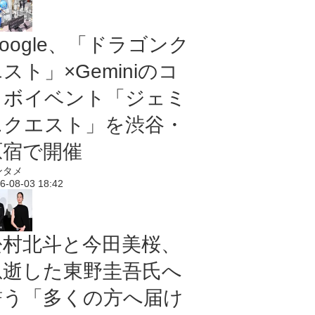
oogle、「ドラゴンク
スト」×Geminiのコ
ラボイベント「ジェミ
ニクエスト」を渋谷・
原宿で開催
ンタメ
6-08-03 18:42
松村北斗と今田美桜、
急逝した東野圭吾氏へ
誓う「多くの方へ届け