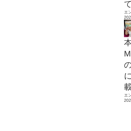
エ
202
M
エ
202