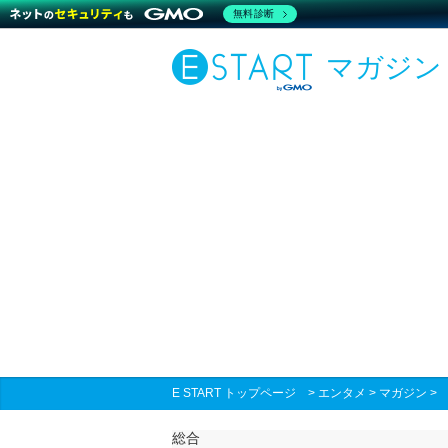
無料診断
マガジン
E START トップページ
>
エンタメ
>
マガジン
総合