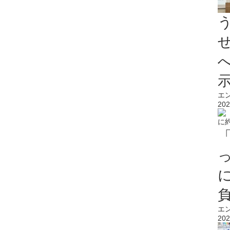
エ
202
エ
202