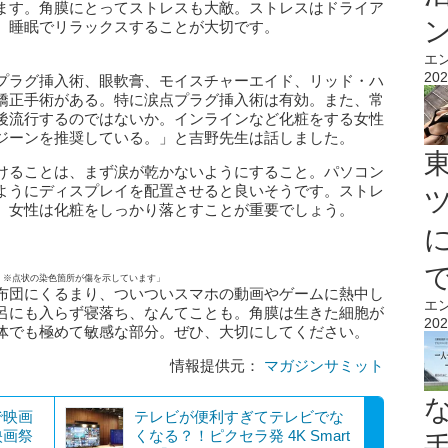
ます。角膜にとってストレスも大敵。ストレスはドライア
、睡眠でリラックスすることが大切です。
エ
202
プラグ挿入術、眼軟膏、モイスチャーエイド、リッド・ハ
矯正手術がある。特に涙点プラグ挿入術は有効。また、常
後流行するのではないか。インラインなど化粧をする女性
ジーンを推奨している。」と吉野先生は話しました。
けることは、まず涙が乾かないようにすること。パソコン
ようにディスプレイを配置させると良いそうです。ストレ
。女性は化粧をしっかり落とすことが重要でしょう。
）※点状の染色箇所が傷を示しています」
布団にくるまり、ついついスマホの動画やゲームに熱中し
エ
呂にも入らず寝落ち、なんてことも。角膜は生きた細胞が
202
体でも極めて敏感な部分。ぜひ、大切にしてください。
情報提供元：
マガジンサミット
で映画
テレビが便利すぎてテレビでな
映画祭
くなる？！ピクセラ発 4K Smart