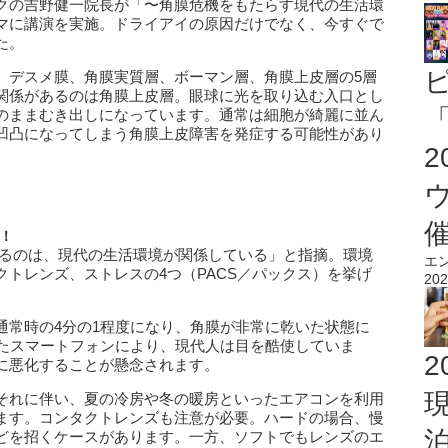
クの吉野健一院長が「〜角膜危機をもたらす現代の生活環
マに講演を実施。ドライアイの原因だけでなく、今すぐで
た。
、デスメ膜、角膜実質層、ボーマン層、角膜上皮層の5層
関係があるのは角膜上皮層。眼球に光を取り込む入口とし
「
のままむき出しになっています。通常は細胞が綺麗に並ん
凹凸になってしまう角膜上皮障害を発症する可能性があり
！
るのは、現代の生活環境が関係している」と指摘。環境
エ
トレンズ、ストレスの4つ（PACS／パックス）を挙げ
202
通常時の4分の1程度になり、角膜が非常に乾いた状態に
したスマートフォンにより、現代人は目を酷使していま
2
に悪化することが懸念されます。
それに伴い、夏の冷房や冬の暖房といったエアコンを利用
ます。コンタクトレンズも注意が必要。ハードの場合、慢
どを招くケースがあります。一方、ソフトでもレンズのエ