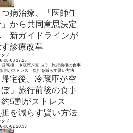
うつ病治療、「医師任
せ」から共同意思決定
へ 新ガイドラインが
示す診療改革
ンタメ
6-08-03 17:25
「帰宅後、冷蔵庫が空
っぽ」旅行前後の食事
に約5割がストレス
負担を減らす賢い方法
ンタメ
6-08-01 20:33