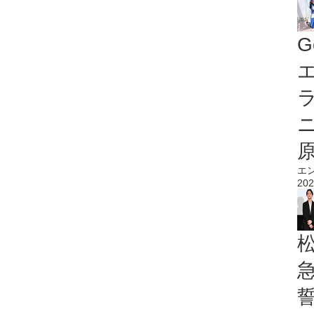
G
エ
エ
202