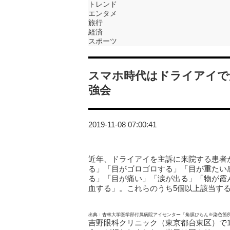
トレンド
エンタメ
旅行
経済
スポーツ
スマホ時代はドライアイで
強会
2019-11-08 07:00:41
近年、ドライアイを主訴に来院する患者
る」「目がゴロゴロする」「目が重たい
る」「目が痛い」「涙が出る」「物が霞
血する」。これらのうち5個以上該当す
出典：杏林大学医学部付属病院アイセンター「角膜びらん※染色箇
吉野眼科クリニック（東京都台東区）で1