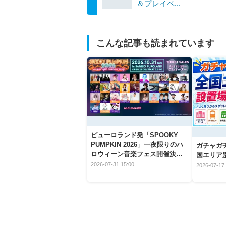
＆プレイベ...
こんな記事も読まれています
ピューロランド発「SPOOKY
PUMPKIN 2026」一夜限りのハ
ガチャガ
ロウィーン音楽フェス開催決
国エリア別
定！
2026-07-31 15:00
2026-07-17 