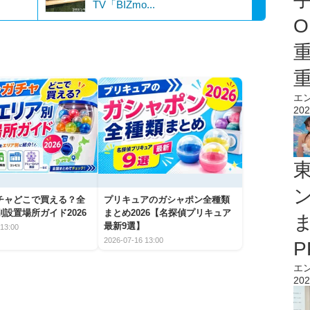
TV「BIZmo...
O
エ
202
チャどこで買える？全
プリキュアのガシャポン全種類
設置場所ガイド2026
まとめ2026【名探偵プリキュア
最新9選】
13:00
2026-07-16 13:00
エ
202