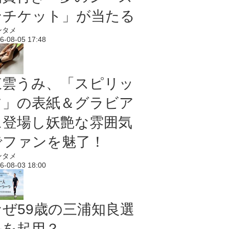
ンチケット」が当たる
ンタメ
6-08-05 17:48
東雲うみ、「スピリッ
ツ」の表紙＆グラビア
に登場し妖艶な雰囲気
でファンを魅了！
ンタメ
6-08-03 18:00
なぜ59歳の三浦知良選
手を起用？