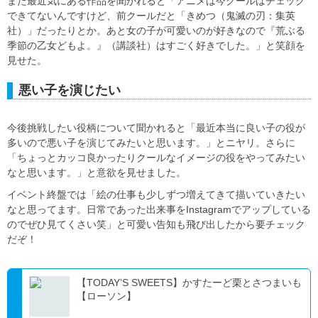
また最近気にある作品を聞かれると「アニメは今クールはチェック
できてないんですけど、前クールだと「きめつ（鬼滅の刃：集英
社）」だったりとか。あと女の子が可愛いのが好きなので『荒ぶる
季節の乙女どもよ。』（講談社）はすごく好きでした。」と笑顔を
見せた。
悪い子を演じたい
今後挑戦したい役柄について聞かれると「最近本当に良い子の役が
多いので悪い子を演じてみたいと思います。」とニヤリ。さらに
「ちょっとカッコ良かったりクールなイメージの役をやってみたい
なと思います。」と意欲を見せました。
イベント終盤では「絵の仕事も少しずつ増えてきて描いていきたい
なと思ってます。日常であった出来事をInstagramでアップしている
のでぜひ見てくさい笑」と可愛い告知も飛び出したから要チェック
だぞ！
【TODAY’S SWEETS】かすたーど栗とさつまいも
【ローソン】