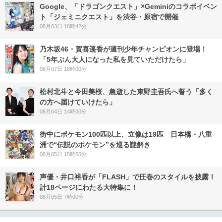
Google、「ドラゴンクエスト」×Geminiのコラボイベン
ト「ジェミニクエスト」を渋谷・原宿で開催
08月03日 18時42分
乃木坂46・賀喜遥香が週刊少年チャンピオンに登場！
「5年ぶん大人になった私を見ていただけたら」
08月07日 18時00分
松村北斗と今田美桜、急逝した東野圭吾氏へ誓う「多く
の方へ届けていけたら」
08月04日 14時00分
街中にポケモン100匹以上、立像は19匹 日本橋・八重
洲で“伝説のポケモン”を巡る謎解き
08月05日 15時55分
声優・井口裕香が「FLASH」で圧巻のスタイルを披露！
計18ページにわたる大特集に！
08月05日 7時00分