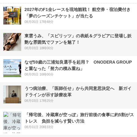
2027年のF1全レースを現地観戦！ 航空券・宿泊費付き
「夢のシーズンチケット」が当たる
08月05日 17時48分
東雲うみ、「スピリッツ」の表紙＆グラビアに登場し妖
艶な雰囲気でファンを魅了！
08月03日 18時00分
なぜ59歳の三浦知良選手を起用？ ONODERA GROUP
と重なった「努力の積み重ね」
08月05日 16時00分
うつ病治療、「医師任せ」から共同意思決定へ 新ガイ
ドラインが示す診療改革
08月03日 17時25分
「帰宅後、冷蔵庫が空っぽ」旅行前後の食事に約5割がス
トレス 負担を減らす賢い方法
08月01日 20時33分