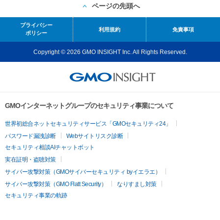
ページの先頭へ
プライバシー
利用規約
免責事項
ポリシー
Copyright © 2026 GMO INSIGHT Inc. All Rights Reserved.
GMOインターネットグループのセキュリティ事業について
世界初総合ネットセキュリティサービス「GMOセキュリティ24」
パスワード漏洩診断
Webサイトリスク診断
セキュリティ相談AIチャットボット
実在証明・盗聴対策
サイバー攻撃対策（GMOサイバーセキュリティ byイエラエ）
サイバー攻撃対策（GMO Flatt Security）
なりすまし対策
セキュリティ事業の軌跡