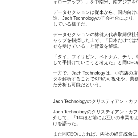
ォローアップ）」を中南米、南アジアを
データセクションは従来から、国内向けに「
進。Jach Technologyの子会社
している様子だ。
データセクションの林健人代表取締役社長
ャップを指摘した上で、「日本だけでは
せを受けている」と背景を解説。
「タイ、フィリピン、ベトナム、チリ、韓国と
して手掛けていこうと考えた」と同CEO
一方で、Jach Technologyは、
タを解析することでKPIの可視化や、業
た分析も可能だという。
Jach Technologyのクリスティアン・カ
Jach Technologyのクリスティアン
介して、「1年ほど前にお互いの事業を
けを語った。
また同CEOによれば、両社の経営統合