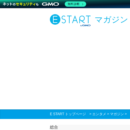
無料診断
マガジン
E START トップページ
>
エンタメ
>
マガジン
総合