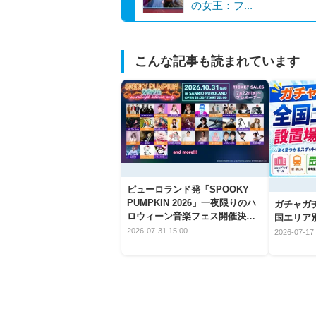
の女王：フ...
こんな記事も読まれています
ピューロランド発「SPOOKY
PUMPKIN 2026」一夜限りのハ
ガチャガ
ロウィーン音楽フェス開催決
国エリア別
定！
2026-07-31 15:00
2026-07-17 