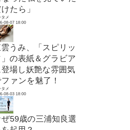
だけたら」
ンタメ
6-08-07 18:00
東雲うみ、「スピリッ
ツ」の表紙＆グラビア
に登場し妖艶な雰囲気
でファンを魅了！
ンタメ
6-08-03 18:00
なぜ59歳の三浦知良選
手を起用？