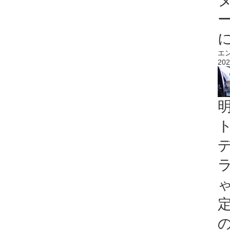
エ
202