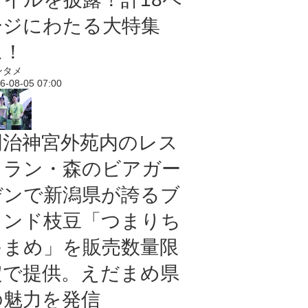
ージにわたる大特集
に！
ンタメ
6-08-05 07:00
明治神宮外苑内のレス
トラン・森のビアガー
デンで新潟県が誇るブ
ランド枝豆「つまりち
ゃまめ」を販売数量限
定で提供。えだまめ県
の魅力を発信