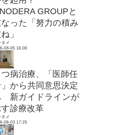
NODERA GROUPと
重なった「努力の積み
重ね」
ンタメ
6-08-05 16:00
うつ病治療、「医師任
せ」から共同意思決定
へ 新ガイドラインが
示す診療改革
ンタメ
6-08-03 17:25