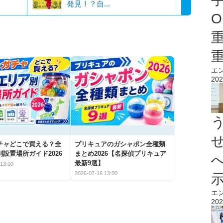
発見！？自...
O
エ
202
チャどこで買える？全
プリキュアのガシャポン全種類
設置場所ガイド2026
まとめ2026【名探偵プリキュア
最新9選】
13:00
2026-07-16 13:00
エ
202