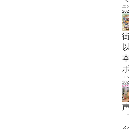
エ
202
エ
202