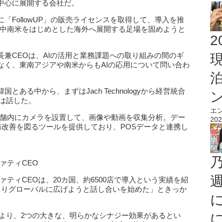
中心に展開する会社だ。
FollowUP」の販売ライセンスを取得して、導入を推
化により、中南米をはじめとした海外へ展開する足場を固めようと
2
兼CEOは、AIの活用と業務課題への取り組みの間のギ
なく、東南アジアや南米からもAIの応用について問い合わ
ある中から、まずはJach Technologyから経営統合
は話した。
エ
小売店の店舗内にカメラを設置して、画像や動画を収集分析。デー
202
務改善を図るツールを提供しており、POSデータと連携し
ファティCEO
・カファティCEOは、20カ国、約6500店で導入という実績を紹
よりグローバルに広げようと話し合いを始めた」ときっか
により、2つの大きな、明らかなシナジー効果があるとい