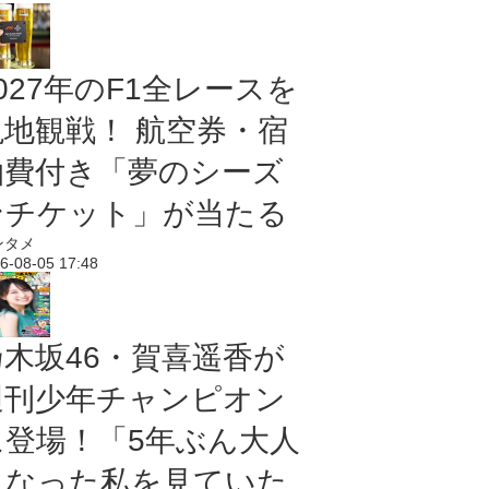
027年のF1全レースを
現地観戦！ 航空券・宿
泊費付き「夢のシーズ
ンチケット」が当たる
ンタメ
6-08-05 17:48
乃木坂46・賀喜遥香が
週刊少年チャンピオン
に登場！「5年ぶん大人
になった私を見ていた