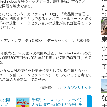
Technologyが持つビッグデータと顧客を統合すること
な問題を解決できる。
うになるという。カファティCEOは、「商品棚の管理に
エ
るのか把握することもできる」と現在ウォルマートと取り
202
「AIの技術、データセクションの技術があれば世界でトッ
は話した。
のクリスティアン・カファティCEOと、データセクションの林社長
に、36カ国への展開を計画。Jach Technologyの売
3億7500万円から2021年12月期には7億1700万円まで拡
る。
いろんなAIの技術を必要を必要としている企業ともっと
エ
のデータ部（データセクション）になっていこうと考えて
202
の意気込みを顕にしてみせた。
情報提供元：
マガジンサミット
の公開
千葉県のマスコット・チーバく
ナと雪
んが出演する幻の子ども番組を