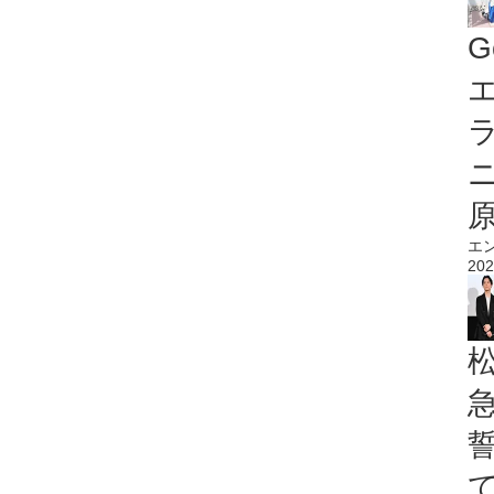
G
エ
エ
202