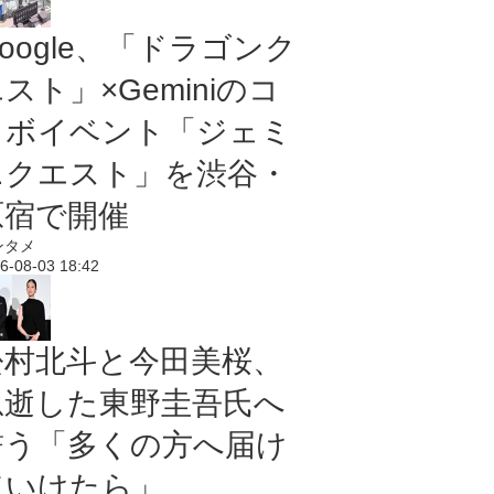
oogle、「ドラゴンク
スト」×Geminiのコ
ラボイベント「ジェミ
ニクエスト」を渋谷・
原宿で開催
ンタメ
6-08-03 18:42
松村北斗と今田美桜、
急逝した東野圭吾氏へ
誓う「多くの方へ届け
ていけたら」