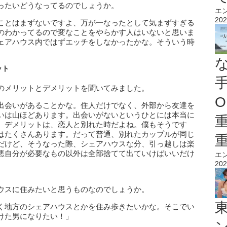
ったいどうなってるのでしょうか。
エ
202
ことはまずないですよ、万が一なったとして気まずすぎる
のわかってるので変なことをやらかす人はいないと思いま
ェアハウス内ではずエッチをしなかったかな。そういう時
ット
のメリットとデメリットを聞いてみました。
O
出会いがあることかな。住人だけでなく、外部から友達を
いは山ほどあります。出会いがないというひとには本当に
。デメリットは、恋人と別れた時だよね。僕もそうです
はたくさんあります。だって普通、別れたカップルが同じ
だけど、そうなった際、シェアハウスな分、引っ越しは楽
悪自分が必要なもの以外は全部捨てて出ていけばいいだけ
エ
202
ウスに住みたいと思うものなのでしょうか。
く地方のシェアハウスとかを住み歩きたいかな。そこでい
けた男になりたい！」