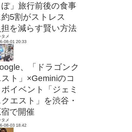
っぽ」旅行前後の食事
に約5割がストレス
負担を減らす賢い方法
ンタメ
6-08-01 20:33
oogle、「ドラゴンク
スト」×Geminiのコ
ラボイベント「ジェミ
ニクエスト」を渋谷・
原宿で開催
ンタメ
6-08-03 18:42