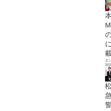
M
エ
202