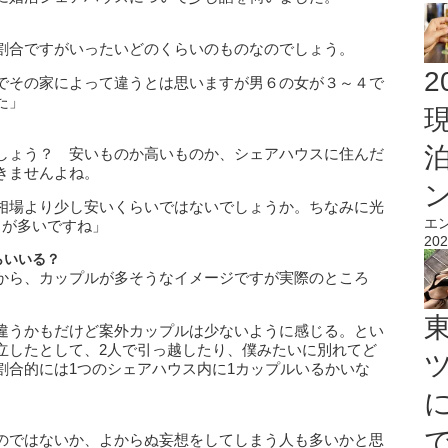
割合ですがいったいどのくらいのものなのでしょう。
2
でその家によって違うとは思いますが男６の女が３～４で
た」
しょう？ 安いものか高いものか、シェアハウスに住んだ
きませんよね。
相場より少し安いくらいではないでしょうか。ちなみに光
エ
ろが多いですね」
202
らいいる？
から、カップルが多そうなイメージですが実際のところ
違うかもだけど案外カップルは少ないように感じる。とい
立したとして、2人で引っ越したり、僕みたいに別れてど
割合的には1つのシェアハウス内に1カップルいるかいな
のではないか、よからぬ妄想をしてしまう人も多いかと思