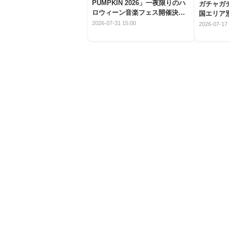
PUMPKIN 2026」一夜限りのハ
ガチャガ
ロウィーン音楽フェス開催決
国エリア別
定！
2026-07-31 15:00
2026-07-17 