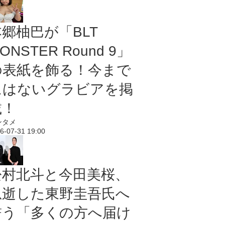
本郷柚巴が「BLT
ONSTER Round 9」
の表紙を飾る！今まで
にはないグラビアを掲
載！
ンタメ
6-07-31 19:00
松村北斗と今田美桜、
急逝した東野圭吾氏へ
誓う「多くの方へ届け