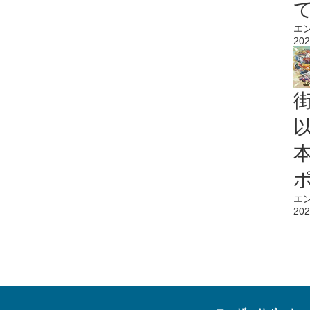
エ
202
エ
202