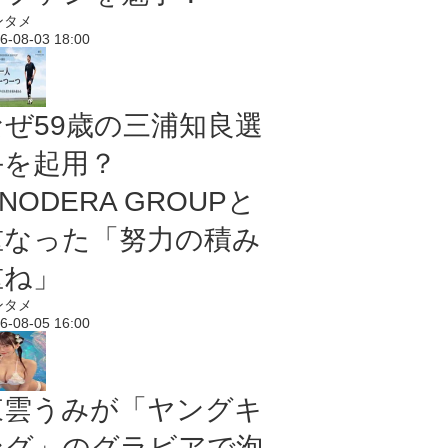
ンタメ
6-08-03 18:00
なぜ59歳の三浦知良選
手を起用？
NODERA GROUPと
重なった「努力の積み
重ね」
ンタメ
6-08-05 16:00
東雲うみが「ヤングキ
ング」のグラビアで泡