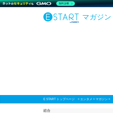
無料診断
マガジン
E START トップページ
>
エンタメ
>
マガジン
総合