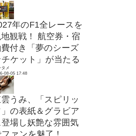
027年のF1全レースを
現地観戦！ 航空券・宿
泊費付き「夢のシーズ
ンチケット」が当たる
ンタメ
6-08-05 17:48
東雲うみ、「スピリッ
ツ」の表紙＆グラビア
に登場し妖艶な雰囲気
でファンを魅了！