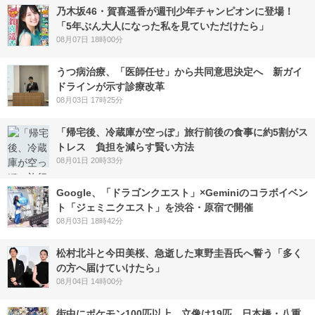
乃木坂46・賀喜遥香が週刊少年チャンピオンに登場！
「5年ぶん大人になった私を見ていただけたら」
08月07日 18時00分
うつ病治療、「医師任せ」から共同意思決定へ 新ガイ
ドラインが示す診療改革
08月03日 17時25分
「帰宅後、冷蔵庫が空っぽ」旅行前後の食事に約5割がス
トレス 負担を減らす賢い方法
08月01日 20時33分
Google、「ドラゴンクエスト」×Geminiのコラボイベン
ト「ジェミニクエスト」を渋谷・原宿で開催
08月03日 18時42分
松村北斗と今田美桜、急逝した東野圭吾氏へ誓う「多く
の方へ届けていけたら」
08月04日 14時00分
街中にポケモン100匹以上、立像は19匹 日本橋・八重