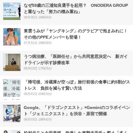
なぜ59歳の三浦知良選手を起用？ ONODERA GROUP
と重なった「努力の積み重ね」
08月05日 16時00分
東雲うみが「ヤングキング」のグラビアで泡まみれに！
その他のPPEメンバーも登場！
07月31日 19時00分
うつ病治療、「医師任せ」から共同意思決定へ 新ガイ
ドラインが示す診療改革
08月03日 17時25分
「帰宅後、冷蔵庫が空っぽ」旅行前後の食事に約5割がス
トレス 負担を減らす賢い方法
08月01日 20時33分
Google、「ドラゴンクエスト」×Geminiのコラボイベン
ト「ジェミニクエスト」を渋谷・原宿で開催
08月03日 18時42分