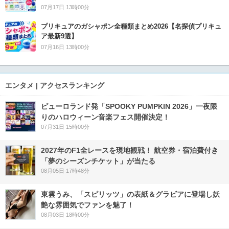
07月17日 13時00分
プリキュアのガシャポン全種類まとめ2026【名探偵プリキュ
ア最新9選】
07月16日 13時00分
エンタメ | アクセスランキング
ピューロランド発「SPOOKY PUMPKIN 2026」一夜限
りのハロウィーン音楽フェス開催決定！
07月31日 15時00分
2027年のF1全レースを現地観戦！ 航空券・宿泊費付き
「夢のシーズンチケット」が当たる
08月05日 17時48分
東雲うみ、「スピリッツ」の表紙＆グラビアに登場し妖
艶な雰囲気でファンを魅了！
08月03日 18時00分