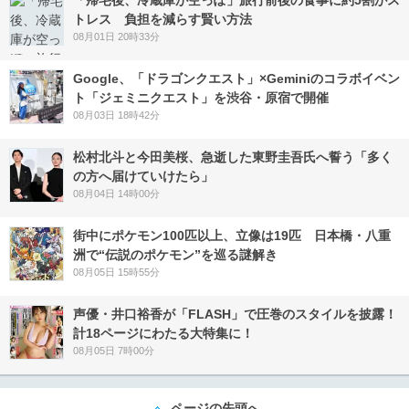
「帰宅後、冷蔵庫が空っぽ」旅行前後の食事に約5割がス
トレス 負担を減らす賢い方法
08月01日 20時33分
Google、「ドラゴンクエスト」×Geminiのコラボイベン
ト「ジェミニクエスト」を渋谷・原宿で開催
08月03日 18時42分
松村北斗と今田美桜、急逝した東野圭吾氏へ誓う「多く
の方へ届けていけたら」
08月04日 14時00分
街中にポケモン100匹以上、立像は19匹 日本橋・八重
洲で“伝説のポケモン”を巡る謎解き
08月05日 15時55分
声優・井口裕香が「FLASH」で圧巻のスタイルを披露！
計18ページにわたる大特集に！
08月05日 7時00分
ページの先頭へ