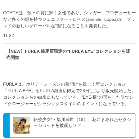
COACHは、数々の賞に輝く女優であり、シンガー、プロデューサー
など多くの顔を持つジェニファー・ロペス(Jennifer Lopez)が、ブラ
ンドの新しいグローバルな”顔”になることを発表した。
11.22
【NEW】FURLA 銀座店限定の”FURLA EYE”コレクションを販
売開始
FURLA
は、ホリデーシーズンの幕開けを祝して新コレクション
「
FURLA EYE
」を
FURLA
銀座店限定で
23
日
(
土
)
より販売開始した。
コレクション名の由来にもなっている、
”EYE-
目
“
の形をしたラウン
ドクロージャーがクラシックスタイルのポイントになっている。
転校少女*・塩川莉世（19）、花にまみれたセクシ
ーショットを披露しファ...