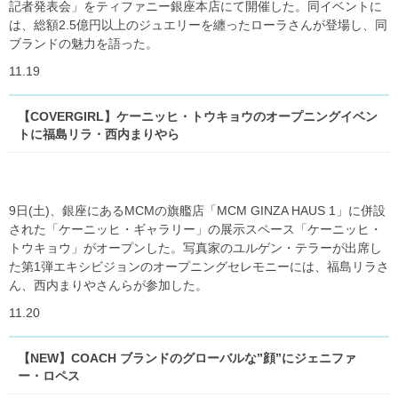
記者発表会」をティファニー銀座本店にて開催した。同イベントに
は、総額2.5億円以上のジュエリーを纏ったローラさんが登場し、同
ブランドの魅力を語った。
11.19
【COVERGIRL】ケーニッヒ・トウキョウのオープニングイベン
トに福島リラ・西内まりやら
9日(土)、銀座にあるMCMの旗艦店「MCM GINZA HAUS 1」に併設
された「ケーニッヒ・ギャラリー」の展示スペース「ケーニッヒ・
トウキョウ」がオープンした。写真家のユルゲン・テラーが出席し
た第1弾エキシビジョンのオープニングセレモニーには、福島リラさ
ん、西内まりやさんらが参加した。
11.20
【NEW】COACH ブランドのグローバルな”顔”にジェニファ
ー・ロペス