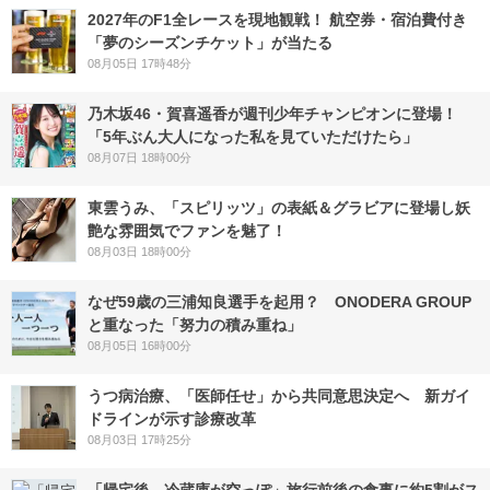
2027年のF1全レースを現地観戦！ 航空券・宿泊費付き
「夢のシーズンチケット」が当たる
08月05日 17時48分
乃木坂46・賀喜遥香が週刊少年チャンピオンに登場！
「5年ぶん大人になった私を見ていただけたら」
08月07日 18時00分
東雲うみ、「スピリッツ」の表紙＆グラビアに登場し妖
艶な雰囲気でファンを魅了！
08月03日 18時00分
なぜ59歳の三浦知良選手を起用？ ONODERA GROUP
と重なった「努力の積み重ね」
08月05日 16時00分
うつ病治療、「医師任せ」から共同意思決定へ 新ガイ
ドラインが示す診療改革
08月03日 17時25分