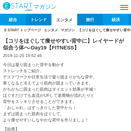
マガジン
総合
トレンド
旅行
経済
エンタメ
E START トップページ
エンタメ
マガジン
【コリをほぐして痩せやすい背中に】
【コリをほぐして痩せやすい背中に】レイヤードが
似合う体へ-Day19【FITNESS】
2019-11-25 19:52:46
今日は凝り固まった背中を動かす
ストレッチをご紹介。
デスクワークや日常生活で凝り固まりがちな背中。
寒くなると冷えでより筋肉が固まっていきます。
がちがちに固まった筋肉はダイエット効果が半減！
ほぐすだけでも血流がUPして老廃物が流れたりと
背中をスッキリさせることができます。
「おしゃれ」はすっきりした背中から！
まずは固まった筋肉をほぐして、
より痩せやすいしなやかな背中を作りましょ！
【効果】