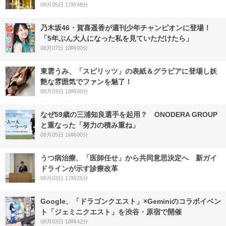
08月05日 17時48分
乃木坂46・賀喜遥香が週刊少年チャンピオンに登場！
「5年ぶん大人になった私を見ていただけたら」
08月07日 18時00分
東雲うみ、「スピリッツ」の表紙＆グラビアに登場し妖
艶な雰囲気でファンを魅了！
08月03日 18時00分
なぜ59歳の三浦知良選手を起用？ ONODERA GROUP
と重なった「努力の積み重ね」
08月05日 16時00分
うつ病治療、「医師任せ」から共同意思決定へ 新ガイ
ドラインが示す診療改革
08月03日 17時25分
Google、「ドラゴンクエスト」×Geminiのコラボイベン
ト「ジェミニクエスト」を渋谷・原宿で開催
08月03日 18時42分