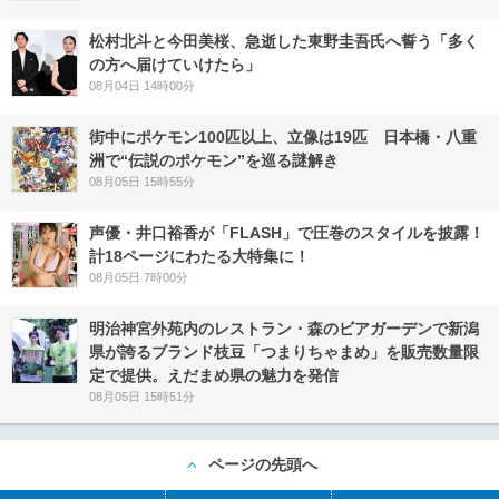
松村北斗と今田美桜、急逝した東野圭吾氏へ誓う「多く
の方へ届けていけたら」
08月04日 14時00分
街中にポケモン100匹以上、立像は19匹 日本橋・八重
洲で“伝説のポケモン”を巡る謎解き
08月05日 15時55分
声優・井口裕香が「FLASH」で圧巻のスタイルを披露！
計18ページにわたる大特集に！
08月05日 7時00分
明治神宮外苑内のレストラン・森のビアガーデンで新潟
県が誇るブランド枝豆「つまりちゃまめ」を販売数量限
定で提供。えだまめ県の魅力を発信
08月05日 15時51分
ページの先頭へ