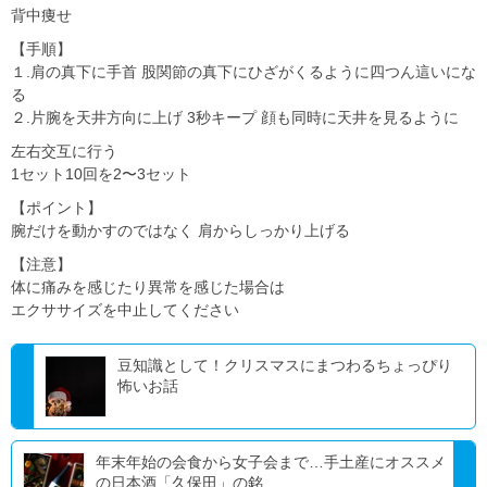
背中痩せ
【手順】
１.肩の真下に手首 股関節の真下にひざがくるように四つん這いにな
る
２.片腕を天井方向に上げ 3秒キープ 顔も同時に天井を見るように
左右交互に行う
1セット10回を2〜3セット
【ポイント】
腕だけを動かすのではなく 肩からしっかり上げる
【注意】
体に痛みを感じたり異常を感じた場合は
エクササイズを中止してください
豆知識として！クリスマスにまつわるちょっぴり
怖いお話
年末年始の会食から女子会まで…手土産にオススメ
の日本酒「久保田」の銘...