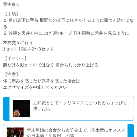
背中痩せ
【手順】
１.肩の真下に手首 股関節の真下にひざがくるように四つん這いにな
る
２.片腕を天井方向に上げ 3秒キープ 顔も同時に天井を見るように
左右交互に行う
1セット10回を2〜3セット
【ポイント】
腕だけを動かすのではなく 肩からしっかり上げる
【注意】
体に痛みを感じたり異常を感じた場合は
エクササイズを中止してください
豆知識として！クリスマスにまつわるちょっぴり
怖いお話
年末年始の会食から女子会まで…手土産にオススメ
の日本酒「久保田」の銘...