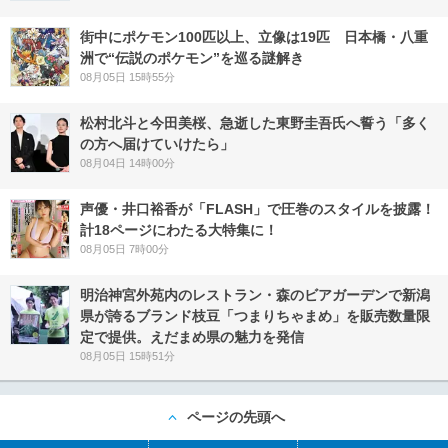
街中にポケモン100匹以上、立像は19匹 日本橋・八重
洲で“伝説のポケモン”を巡る謎解き
08月05日 15時55分
松村北斗と今田美桜、急逝した東野圭吾氏へ誓う「多く
の方へ届けていけたら」
08月04日 14時00分
声優・井口裕香が「FLASH」で圧巻のスタイルを披露！
計18ページにわたる大特集に！
08月05日 7時00分
明治神宮外苑内のレストラン・森のビアガーデンで新潟
県が誇るブランド枝豆「つまりちゃまめ」を販売数量限
定で提供。えだまめ県の魅力を発信
08月05日 15時51分
ページの先頭へ