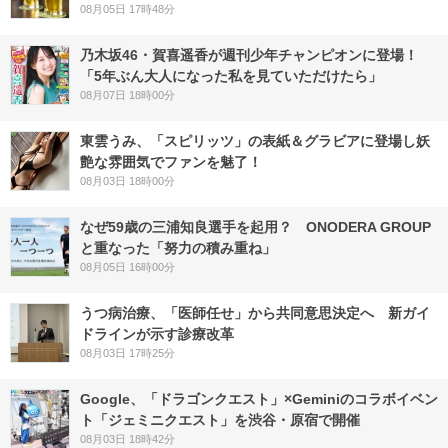
08月05日 17時48分
乃木坂46・賀喜遥香が週刊少年チャンピオンに登場！
「5年ぶん大人になった私を見ていただけたら」
08月07日 18時00分
東雲うみ、「スピリッツ」の表紙＆グラビアに登場し妖
艶な雰囲気でファンを魅了！
08月03日 18時00分
なぜ59歳の三浦知良選手を起用？ ONODERA GROUP
と重なった「努力の積み重ね」
08月05日 16時00分
うつ病治療、「医師任せ」から共同意思決定へ 新ガイ
ドラインが示す診療改革
08月03日 17時25分
Google、「ドラゴンクエスト」×Geminiのコラボイベン
ト「ジェミニクエスト」を渋谷・原宿で開催
08月03日 18時42分