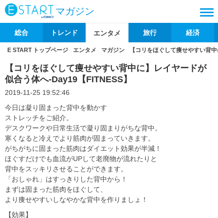
マガジン
総合
トレンド
旅行
経済
エンタメ
E START トップページ
エンタメ
マガジン
【コリをほぐして痩せやすい背中に】
【コリをほぐして痩せやすい背中に】レイヤードが
似合う体へ-Day19【FITNESS】
2019-11-25 19:52:46
今日は凝り固まった背中を動かす
ストレッチをご紹介。
デスクワークや日常生活で凝り固まりがちな背中。
寒くなると冷えでより筋肉が固まっていきます。
がちがちに固まった筋肉はダイエット効果が半減！
ほぐすだけでも血流がUPして老廃物が流れたりと
背中をスッキリさせることができます。
「おしゃれ」はすっきりした背中から！
まずは固まった筋肉をほぐして、
より痩せやすいしなやかな背中を作りましょ！
【効果】