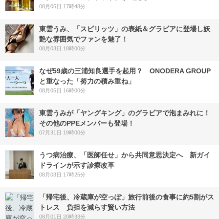
08月05日 17時48分
東雲うみ、「スピリッツ」の表紙＆グラビアに登場し妖
艶な雰囲気でファンを魅了！
08月03日 18時00分
なぜ59歳の三浦知良選手を起用？ ONODERA GROUP
と重なった「努力の積み重ね」
08月05日 16時00分
東雲うみが「ヤングキング」のグラビアで泡まみれに！
その他のPPEメンバーも登場！
07月31日 19時00分
うつ病治療、「医師任せ」から共同意思決定へ 新ガイ
ドラインが示す診療改革
08月03日 17時25分
「帰宅後、冷蔵庫が空っぽ」旅行前後の食事に約5割がス
トレス 負担を減らす賢い方法
08月01日 20時33分