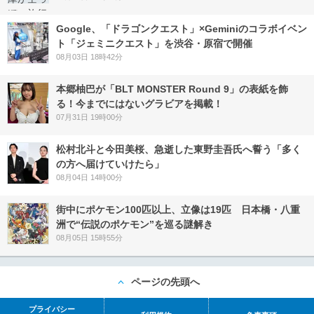
Google、「ドラゴンクエスト」×Geminiのコラボイベン
ト「ジェミニクエスト」を渋谷・原宿で開催
08月03日 18時42分
本郷柚巴が「BLT MONSTER Round 9」の表紙を飾
る！今までにはないグラビアを掲載！
07月31日 19時00分
松村北斗と今田美桜、急逝した東野圭吾氏へ誓う「多く
の方へ届けていけたら」
08月04日 14時00分
街中にポケモン100匹以上、立像は19匹 日本橋・八重
洲で“伝説のポケモン”を巡る謎解き
08月05日 15時55分
ページの先頭へ
プライバシー