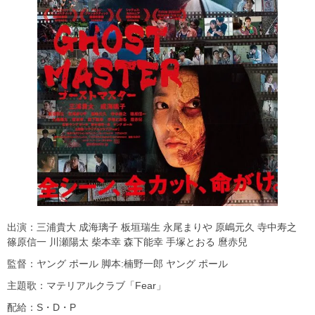
出演：三浦貴大 成海璃子 板垣瑞生 永尾まりや 原嶋元久 寺中寿之
篠原信一 川瀬陽太 柴本幸 森下能幸 手塚とおる 麿赤兒
監督：ヤング ポール 脚本:楠野一郎 ヤング ポール
主題歌：マテリアルクラブ「Fear」
配給：S・D・P