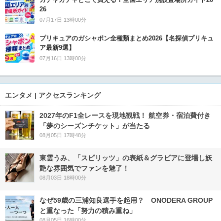
26
07月17日 13時00分
プリキュアのガシャポン全種類まとめ2026【名探偵プリキュ
ア最新9選】
07月16日 13時00分
エンタメ | アクセスランキング
2027年のF1全レースを現地観戦！ 航空券・宿泊費付き
「夢のシーズンチケット」が当たる
08月05日 17時48分
東雲うみ、「スピリッツ」の表紙＆グラビアに登場し妖
艶な雰囲気でファンを魅了！
08月03日 18時00分
なぜ59歳の三浦知良選手を起用？ ONODERA GROUP
と重なった「努力の積み重ね」
08月05日 16時00分