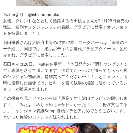
Twitterより @ishidamomoka
女優、タレントなどとして活躍する石田桃香さんが11月28日発売の
雑誌「週刊ヤングジャンプ」の表紙、グラビアに登場！オフショッ
トを披露しました！
石田桃香さんは大阪府出身の現在22歳。ニックネームは「浪速のピ
ーチ姫」。同誌では「絶品ボディの新世代グラビアクイーン」と紹
介され、グラビアに登場しました。
石田さんは28日、Twitterを更新し「本日発売の『週刊ヤングジャン
プ』表紙をさせて頂いてます！沖縄でた〜っぷり撮ってもらった私
のヤンジャン初表紙。是非買ってください〜！！」とコメント。同
時に投稿した画像では、ビキニを着て銭湯の湯船に浸かっているシ
ョットが披露されました。
この投稿を見たファンからは「最高です！沢山グラビアお願いしま
す！」「みたよ！めちゃめちゃかわいかった！」「４冊注文してる
よ」「ヤンジャン表紙&amp;巻頭グラビアおめでとうございます」
といった称賛のコメントが送られました。