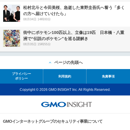
松村北斗と今田美桜、急逝した東野圭吾氏へ誓う「多く
の方へ届けていけたら」
08月04日 14時00分
街中にポケモン100匹以上、立像は19匹 日本橋・八重
洲で“伝説のポケモン”を巡る謎解き
08月05日 15時55分
ページの先頭へ
プライバシー
利用規約
免責事項
ポリシー
Copyright © 2026 GMO INSIGHT Inc. All Rights Reserved.
GMOインターネットグループのセキュリティ事業について