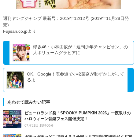
週刊ヤングジャンプ 最新号：2019年12/12号 (2019年11月28日発
売)
Fujisan.co.jpより
欅坂46・小林由依が「週刊少年チャンピオン」の
大ボリュームグラビアに...
OK、Google！表参道で小松菜奈が恥ずかしがって
るよ
あわせて読みたい記事
ピューロランド発「SPOOKY PUMPKIN 2026」一夜限りの
ハロウィーン音楽フェス開催決定！
07月31日 15時00分
ガチャガチャどこで買える？全国エリア別設置場所ガイド20