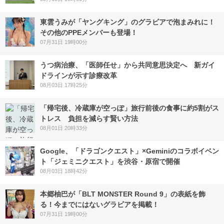
東雲うみが「ヤングキング」のグラビアで泡まみれに！
その他のPPEメンバーも登場！
07月31日 19時00分
うつ病治療、「医師任せ」から共同意思決定へ 新ガイ
ドラインが示す診療改革
08月03日 17時25分
「帰宅後、冷蔵庫が空っぽ」旅行前後の食事に約5割がス
トレス 負担を減らす賢い方法
08月01日 20時33分
Google、「ドラゴンクエスト」×Geminiのコラボイベン
ト「ジェミニクエスト」を渋谷・原宿で開催
08月03日 18時42分
本郷柚巴が「BLT MONSTER Round 9」の表紙を飾
る！今までにはないグラビアを掲載！
07月31日 19時00分