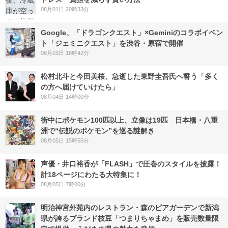
08月01日 20時33分
Google、「ドラゴンクエスト」×Geminiのコラボイベン
ト「ジェミニクエスト」を渋谷・原宿で開催
08月03日 18時42分
松村北斗と今田美桜、急逝した東野圭吾氏へ誓う「多く
の方へ届けていけたら」
08月04日 14時00分
街中にポケモン100匹以上、立像は19匹 日本橋・八重
洲で“伝説のポケモン”を巡る謎解き
08月05日 15時55分
声優・井口裕香が「FLASH」で圧巻のスタイルを披露！
計18ページにわたる大特集に！
08月05日 7時00分
明治神宮外苑内のレストラン・森のビアガーデンで新潟
県が誇るブランド枝豆「つまりちゃまめ」を販売数量限