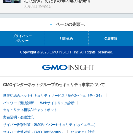
定で提供。えだまめ県の魅力を発信
08月05日 15時51分
ページの先頭へ
プライバシー
利用規約
免責事項
ポリシー
Copyright © 2026 GMO INSIGHT Inc. All Rights Reserved.
GMOインターネットグループのセキュリティ事業について
世界初総合ネットセキュリティサービス「GMOセキュリティ24」
パスワード漏洩診断
Webサイトリスク診断
セキュリティ相談AIチャットボット
実在証明・盗聴対策
サイバー攻撃対策（GMOサイバーセキュリティ byイエラエ）
サイバー攻撃対策（GMO Flatt Security）
なりすまし対策