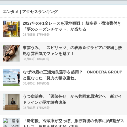
エンタメ | アクセスランキング
2027年のF1全レースを現地観戦！ 航空券・宿泊費付き
「夢のシーズンチケット」が当たる
08月05日 17時48分
東雲うみ、「スピリッツ」の表紙＆グラビアに登場し妖
艶な雰囲気でファンを魅了！
08月03日 18時00分
なぜ59歳の三浦知良選手を起用？ ONODERA GROUP
と重なった「努力の積み重ね」
08月05日 16時00分
うつ病治療、「医師任せ」から共同意思決定へ 新ガイ
ドラインが示す診療改革
08月03日 17時25分
「帰宅後、冷蔵庫が空っぽ」旅行前後の食事に約5割がス
トレス 負担を減らす賢い方法