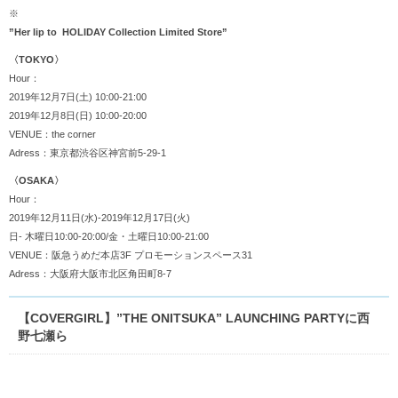
※
”Her lip to
HOLIDAY Collection Limited Store”
〈TOKYO〉
Hour：
2019年12月7日(土) 10:00-21:00
2019年12月8日(日) 10:00-20:00
VENUE：the corner
Adress：東京都渋谷区神宮前5-29-1
〈OSAKA〉
Hour：
2019年12月11日(水)-2019年12月17日(火)
日- 木曜日10:00-20:00/金・土曜日10:00-21:00
VENUE：阪急うめだ本店3F プロモーションスペース31
Adress：大阪府大阪市北区角田町8-7
【COVERGIRL】”THE ONITSUKA” LAUNCHING PARTYに西
野七瀬ら