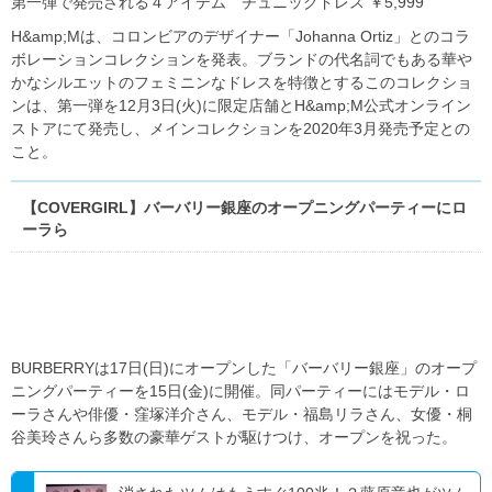
第一弾で発売される４アイテム チュニックドレス ￥5,999
H&amp;Mは、コロンビアのデザイナー「Johanna Ortiz」とのコラ
ボレーションコレクションを発表。ブランドの代名詞でもある華や
かなシルエットのフェミニンなドレスを特徴とするこのコレクショ
ンは、第一弾を12月3日(火)に限定店舗とH&amp;M公式オンライン
ストアにて発売し、メインコレクションを2020年3月発売予定との
こと。
【COVERGIRL】バーバリー銀座のオープニングパーティーにロ
ーラら
BURBERRY
は
17
日
(
日
)
にオープンした「バーバリー銀座」のオープ
ニングパーティーを
15
日
(
金
)
に開催。同パーティーにはモデル・ロ
ーラさんや俳優・窪塚洋介さん、モデル・福島リラさん、女優・桐
谷美玲さんら多数の豪華ゲストが駆けつけ、オープンを祝った。