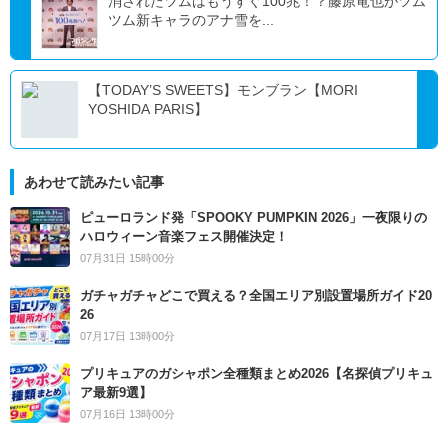
消されたツムはもうすぐ100兆！？藤原竜也がツム
ツム新キャラのアナ雪を...
【TODAY’S SWEETS】モンブラン【MORI
YOSHIDA PARIS】
あわせて読みたい記事
ピューロランド発「SPOOKY PUMPKIN 2026」一夜限りの
ハロウィーン音楽フェス開催決定！
07月31日 15時00分
ガチャガチャどこで買える？全国エリア別設置場所ガイド20
26
07月17日 13時00分
プリキュアのガシャポン全種類まとめ2026【名探偵プリキュ
ア最新9選】
07月16日 13時00分