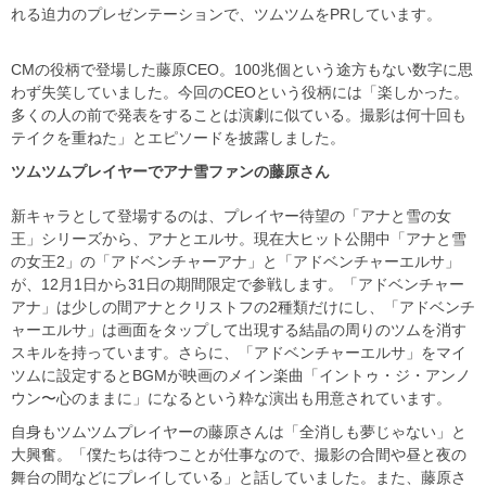
れる迫力のプレゼンテーションで、ツムツムをPRしています。
CMの役柄で登場した藤原CEO。100兆個という途方もない数字に思
わず失笑していました。今回のCEOという役柄には「楽しかった。
多くの人の前で発表をすることは演劇に似ている。撮影は何十回も
テイクを重ねた」とエピソードを披露しました。
ツムツムプレイヤーでアナ雪ファンの藤原さん
新キャラとして登場するのは、プレイヤー待望の「アナと雪の女
王」シリーズから、アナとエルサ。現在大ヒット公開中「アナと雪
の女王2」の「アドベンチャーアナ」と「アドベンチャーエルサ」
が、12月1日から31日の期間限定で参戦します。「アドベンチャー
アナ」は少しの間アナとクリストフの2種類だけにし、「アドベンチ
ャーエルサ」は画面をタップして出現する結晶の周りのツムを消す
スキルを持っています。さらに、「アドベンチャーエルサ」をマイ
ツムに設定するとBGMが映画のメイン楽曲「イントゥ・ジ・アンノ
ウン〜心のままに」になるという粋な演出も用意されています。
自身もツムツムプレイヤーの藤原さんは「全消しも夢じゃない」と
大興奮。「僕たちは待つことが仕事なので、撮影の合間や昼と夜の
舞台の間などにプレイしている」と話していました。また、藤原さ