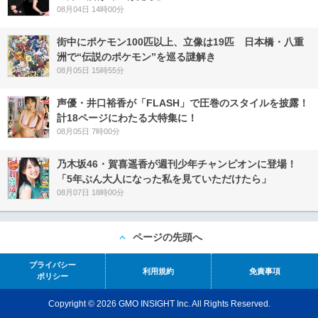
08月04日 14時00分
街中にポケモン100匹以上、立像は19匹 日本橋・八重
洲で“伝説のポケモン”を巡る謎解き
08月05日 15時55分
声優・井口裕香が「FLASH」で圧巻のスタイルを披露！
計18ページにわたる大特集に！
08月05日 7時00分
乃木坂46・賀喜遥香が週刊少年チャンピオンに登場！
「5年ぶん大人になった私を見ていただけたら」
08月07日 18時00分
ページの先頭へ
プライバシー
利用規約
免責事項
ポリシー
Copyright © 2026 GMO INSIGHT Inc. All Rights Reserved.