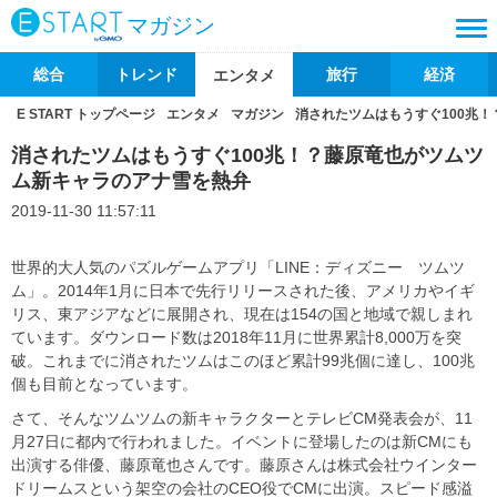
マガジン
総合
トレンド
旅行
経済
エンタメ
E START トップページ
エンタメ
マガジン
消されたツムはもうすぐ100兆
消されたツムはもうすぐ100兆！？藤原竜也がツムツ
ム新キャラのアナ雪を熱弁
2019-11-30 11:57:11
世界的大人気のパズルゲームアプリ「LINE：ディズニー ツムツ
ム」。2014年1月に日本で先行リリースされた後、アメリカやイギ
リス、東アジアなどに展開され、現在は154の国と地域で親しまれ
ています。ダウンロード数は2018年11月に世界累計8,000万を突
破。これまでに消されたツムはこのほど累計99兆個に達し、100兆
個も目前となっています。
さて、そんなツムツムの新キャラクターとテレビCM発表会が、11
月27日に都内で行われました。イベントに登場したのは新CMにも
出演する俳優、藤原竜也さんです。藤原さんは株式会社ウインター
ドリームスという架空の会社のCEO役でCMに出演。スピード感溢