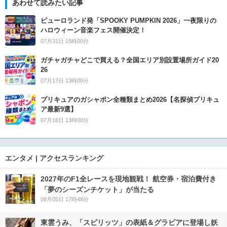
あわせて読みたい記事
ピューロランド発「SPOOKY PUMPKIN 2026」一夜限りの
ハロウィーン音楽フェス開催決定！
07月31日 15時00分
ガチャガチャどこで買える？全国エリア別設置場所ガイド20
26
07月17日 13時00分
プリキュアのガシャポン全種類まとめ2026【名探偵プリキュ
ア最新9選】
07月16日 13時00分
エンタメ | アクセスランキング
2027年のF1全レースを現地観戦！ 航空券・宿泊費付き
「夢のシーズンチケット」が当たる
08月05日 17時48分
東雲うみ、「スピリッツ」の表紙＆グラビアに登場し妖