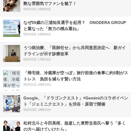
艶な雰囲気でファンを魅了！
08月03日 18時00分
なぜ59歳の三浦知良選手を起用？ ONODERA GROUP
と重なった「努力の積み重ね」
08月05日 16時00分
うつ病治療、「医師任せ」から共同意思決定へ 新ガイ
ドラインが示す診療改革
08月03日 17時25分
「帰宅後、冷蔵庫が空っぽ」旅行前後の食事に約5割がス
トレス 負担を減らす賢い方法
08月01日 20時33分
Google、「ドラゴンクエスト」×Geminiのコラボイベン
ト「ジェミニクエスト」を渋谷・原宿で開催
08月03日 18時42分
松村北斗と今田美桜、急逝した東野圭吾氏へ誓う「多く
の方へ届けていけたら」